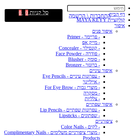
סל קניות
0
0
דף הבית
התחברות \ הרשמה
קולקציית MAYA KEYY
איפור
איפור פנים
- פריימר - Primer
- מייק אפ
- קונסילר - Concealer
- פודרה - Face Powder
- סומק - Blusher
- ברונזר - Bronzer
איפור עיניים
- עפרונות עיניים - Eye Pencils
- אייליינר
- מוצרי גבות - For Eye Brow
- מסקרה
- צלליות
איפור שפתיים
- עפרונות שפתיים - Lip Pencils
- שפתונים - Lipsticks
ציפורניים
- לקים - Color Nails
- מוצרי ציפורניים משלימים - Complimentary Nails
Products