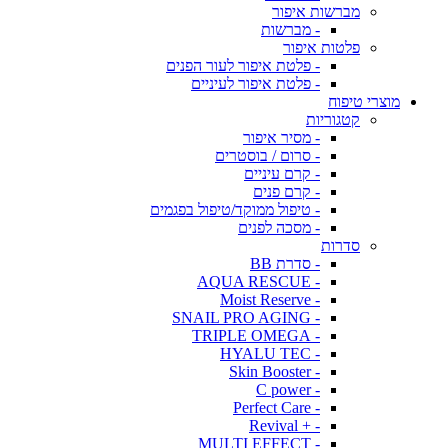
מברשות איפור
- מברשות
פלטות איפור
- פלטת איפור לעור הפנים
- פלטת איפור לעיניים
מוצרי טיפוח
קטגוריות
- מסיר איפור
- סרום / בוסטרים
- קרם עיניים
- קרם פנים
- טיפול ממוקד/טיפול בפגמים
- מסכה לפנים
סדרות
- סדרת BB
- AQUA RESCUE
- Moist Reserve
- SNAIL PRO AGING
- TRIPLE OMEGA
- HYALU TEC
- Skin Booster
- C power
- Perfect Care
- + Revival
- MULTI EFFECT