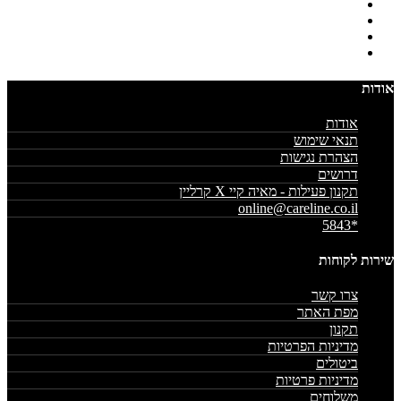
אודות
אודות
תנאי שימוש
הצהרת נגישות
דרושים
תקנון פעילות - מאיה קיי X קרליין
online@careline.co.il
*5843
שירות לקוחות
צרו קשר
מפת האתר
תקנון
מדיניות הפרטיות
ביטולים
מדיניות פרטיות
משלוחים