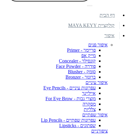
דף הבית
קולקציית MAYA KEYY
איפור
איפור פנים
פריימר - Primer
מייק אפ
קונסילר - Concealer
פודרה - Face Powder
סומק - Blusher
ברונזר - Bronzer
איפור עיניים
עפרונות עיניים - Eye Pencils
אייליינר
מוצרי גבות - For Eye Brow
מסקרה
צלליות
איפור שפתיים
עפרונות שפתיים - Lip Pencils
שפתונים - Lipsticks
ציפורניים