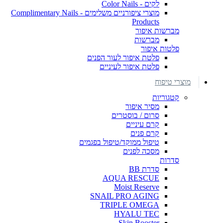
לקים - Color Nails
מוצרי ציפורניים משלימים - Complimentary Nails
Products
מברשות איפור
מברשות
פלטות איפור
פלטת איפור לעור הפנים
פלטת איפור לעיניים
מוצרי טיפוח
קטגוריות
מסיר איפור
סרום / בוסטרים
קרם עיניים
קרם פנים
טיפול ממוקד/טיפול בפגמים
מסכה לפנים
סדרות
סדרת BB
AQUA RESCUE
Moist Reserve
SNAIL PRO AGING
TRIPLE OMEGA
HYALU TEC
Skin Booster