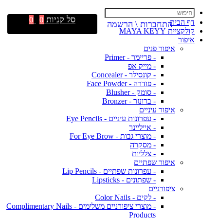
סל קניות
0
0
דף הבית
התחברות \ הרשמה
קולקציית MAYA KEYY
איפור
איפור פנים
- פריימר - Primer
- מייק אפ
- קונסילר - Concealer
- פודרה - Face Powder
- סומק - Blusher
- ברונזר - Bronzer
איפור עיניים
- עפרונות עיניים - Eye Pencils
- אייליינר
- מוצרי גבות - For Eye Brow
- מסקרה
- צלליות
איפור שפתיים
- עפרונות שפתיים - Lip Pencils
- שפתונים - Lipsticks
ציפורניים
- לקים - Color Nails
- מוצרי ציפורניים משלימים - Complimentary Nails
Products