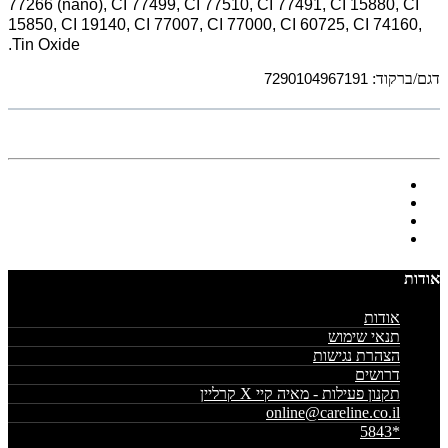
77266 (nano), CI 77499, CI 77510, CI 77491, CI 15880, CI
15850, CI 19140, CI 77007, CI 77000, CI 60725, CI 74160,
Tin Oxide.
דגם/ברקוד:
7290104967191
אודות
אודות
תנאי שימוש
הצהרת נגישות
דרושים
תקנון פעילות - מאיה קיי X קרליין
online@careline.co.il
*5843