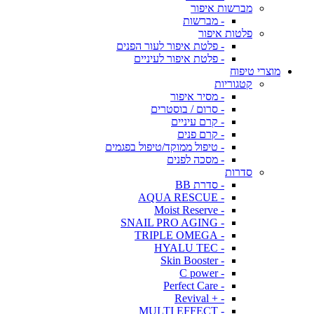
מברשות איפור
- מברשות
פלטות איפור
- פלטת איפור לעור הפנים
- פלטת איפור לעיניים
מוצרי טיפוח
קטגוריות
- מסיר איפור
- סרום / בוסטרים
- קרם עיניים
- קרם פנים
- טיפול ממוקד/טיפול בפגמים
- מסכה לפנים
סדרות
- סדרת BB
- AQUA RESCUE
- Moist Reserve
- SNAIL PRO AGING
- TRIPLE OMEGA
- HYALU TEC
- Skin Booster
- C power
- Perfect Care
- + Revival
- MULTI EFFECT