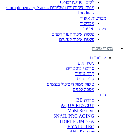
לקים - Color Nails
מוצרי ציפורניים משלימים - Complimentary Nails
Products
מברשות איפור
מברשות
פלטות איפור
פלטת איפור לעור הפנים
פלטת איפור לעיניים
מוצרי טיפוח
קטגוריות
מסיר איפור
סרום / בוסטרים
קרם עיניים
קרם פנים
טיפול ממוקד/טיפול בפגמים
מסכה לפנים
סדרות
סדרת BB
AQUA RESCUE
Moist Reserve
SNAIL PRO AGING
TRIPLE OMEGA
HYALU TEC
Skin Booster