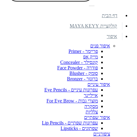
דף הבית
קולקציית MAYA KEYY
איפור
איפור פנים
פריימר - Primer
מייק אפ
קונסילר - Concealer
פודרה - Face Powder
סומק - Blusher
ברונזר - Bronzer
איפור עיניים
עפרונות עיניים - Eye Pencils
אייליינר
מוצרי גבות - For Eye Brow
מסקרה
צלליות
איפור שפתיים
עפרונות שפתיים - Lip Pencils
שפתונים - Lipsticks
ציפורניים