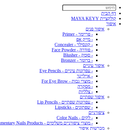
דף הבית
קולקציית MAYA KEYY
איפור
איפור פנים
- פריימר - Primer
- מייק אפ
- קונסילר - Concealer
- פודרה - Face Powder
- סומק - Blusher
- ברונזר - Bronzer
איפור עיניים
- עפרונות עיניים - Eye Pencils
- אייליינר
- מוצרי גבות - For Eye Brow
- מסקרה
- צלליות
איפור שפתיים
- עפרונות שפתיים - Lip Pencils
- שפתונים - Lipsticks
ציפורניים
- לקים - Color Nails
- מוצרי ציפורניים משלימים - Complimentary Nails Products
מברשות איפור