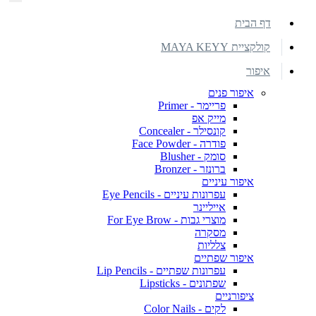
דף הבית
קולקציית MAYA KEYY
איפור
איפור פנים
פריימר - Primer
מייק אפ
קונסילר - Concealer
פודרה - Face Powder
סומק - Blusher
ברונזר - Bronzer
איפור עיניים
עפרונות עיניים - Eye Pencils
אייליינר
מוצרי גבות - For Eye Brow
מסקרה
צלליות
איפור שפתיים
עפרונות שפתיים - Lip Pencils
שפתונים - Lipsticks
ציפורניים
לקים - Color Nails