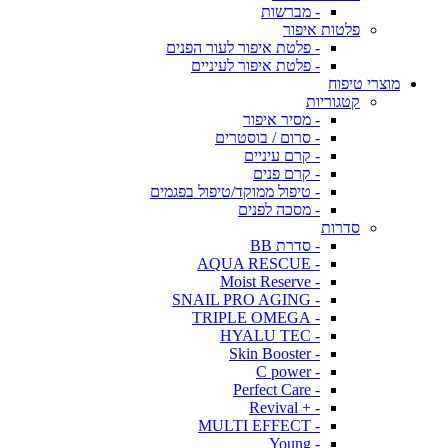
- מברשות
פלטות איפור
- פלטת איפור לעור הפנים
- פלטת איפור לעיניים
מוצרי טיפוח
קטגוריות
- מסיר איפור
- סרום / בוסטרים
- קרם עיניים
- קרם פנים
- טיפול ממוקד/טיפול בפגמים
- מסכה לפנים
סדרות
- סדרת BB
- AQUA RESCUE
- Moist Reserve
- SNAIL PRO AGING
- TRIPLE OMEGA
- HYALU TEC
- Skin Booster
- C power
- Perfect Care
- + Revival
- MULTI EFFECT
- Young