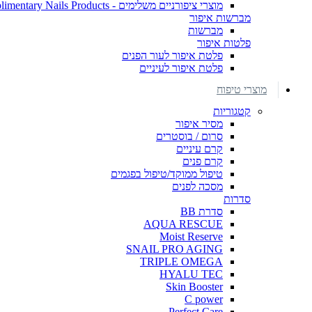
מוצרי ציפורניים משלימים - Complimentary Nails Products
מברשות איפור
מברשות
פלטות איפור
פלטת איפור לעור הפנים
פלטת איפור לעיניים
מוצרי טיפוח
קטגוריות
מסיר איפור
סרום / בוסטרים
קרם עיניים
קרם פנים
טיפול ממוקד/טיפול בפגמים
מסכה לפנים
סדרות
סדרת BB
AQUA RESCUE
Moist Reserve
SNAIL PRO AGING
TRIPLE OMEGA
HYALU TEC
Skin Booster
C power
Perfect Care