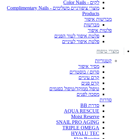
לקים - Color Nails
מוצרי ציפורניים משלימים - Complimentary Nails
Products
מברשות איפור
מברשות
פלטות איפור
פלטת איפור לעור הפנים
פלטת איפור לעיניים
מוצרי טיפוח
קטגוריות
מסיר איפור
סרום / בוסטרים
קרם עיניים
קרם פנים
טיפול ממוקד/טיפול בפגמים
מסכה לפנים
סדרות
סדרת BB
AQUA RESCUE
Moist Reserve
SNAIL PRO AGING
TRIPLE OMEGA
HYALU TEC
Skin Booster