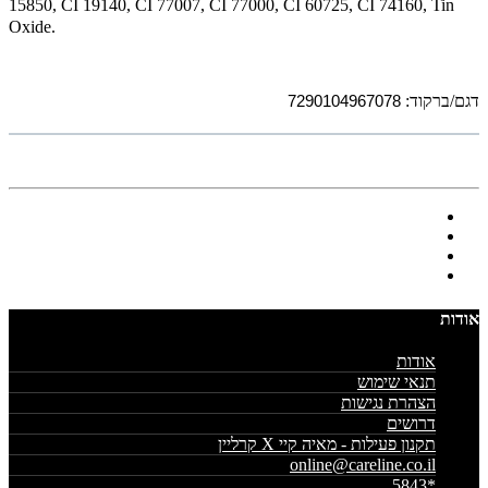
15850, CI 19140, CI 77007, CI 77000, CI 60725, CI 74160, Tin
Oxide.
דגם/ברקוד:
7290104967078
אודות
אודות
תנאי שימוש
הצהרת נגישות
דרושים
תקנון פעילות - מאיה קיי X קרליין
online@careline.co.il
*5843