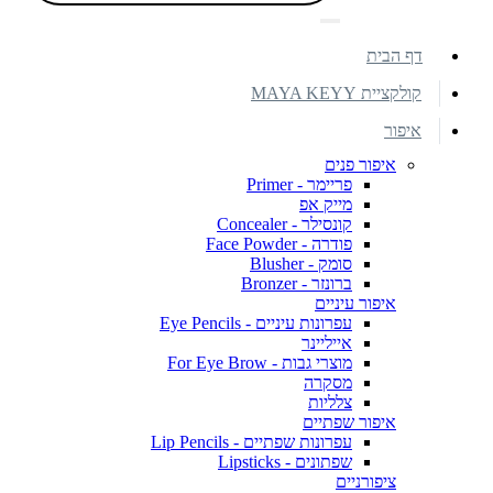
דף הבית
קולקציית MAYA KEYY
איפור
איפור פנים
פריימר - Primer
מייק אפ
קונסילר - Concealer
פודרה - Face Powder
סומק - Blusher
ברונזר - Bronzer
איפור עיניים
עפרונות עיניים - Eye Pencils
אייליינר
מוצרי גבות - For Eye Brow
מסקרה
צלליות
איפור שפתיים
עפרונות שפתיים - Lip Pencils
שפתונים - Lipsticks
ציפורניים