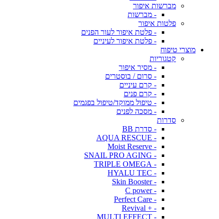
מברשות איפור
- מברשות
פלטות איפור
- פלטת איפור לעור הפנים
- פלטת איפור לעיניים
מוצרי טיפוח
קטגוריות
- מסיר איפור
- סרום / בוסטרים
- קרם עיניים
- קרם פנים
- טיפול ממוקד/טיפול בפגמים
- מסכה לפנים
סדרות
- סדרת BB
- AQUA RESCUE
- Moist Reserve
- SNAIL PRO AGING
- TRIPLE OMEGA
- HYALU TEC
- Skin Booster
- C power
- Perfect Care
- + Revival
- MULTI EFFECT