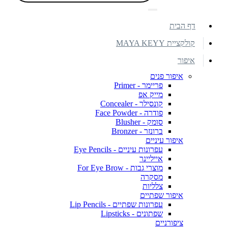
דף הבית
קולקציית MAYA KEYY
איפור
איפור פנים
פריימר - Primer
מייק אפ
קונסילר - Concealer
פודרה - Face Powder
סומק - Blusher
ברונזר - Bronzer
איפור עיניים
עפרונות עיניים - Eye Pencils
אייליינר
מוצרי גבות - For Eye Brow
מסקרה
צלליות
איפור שפתיים
עפרונות שפתיים - Lip Pencils
שפתונים - Lipsticks
ציפורניים