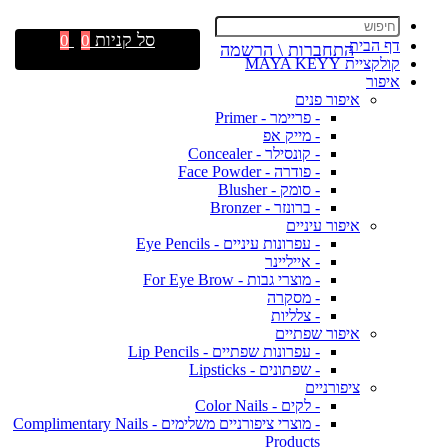
סל קניות
0
0
דף הבית
התחברות \ הרשמה
קולקציית MAYA KEYY
איפור
איפור פנים
- פריימר - Primer
- מייק אפ
- קונסילר - Concealer
- פודרה - Face Powder
- סומק - Blusher
- ברונזר - Bronzer
איפור עיניים
- עפרונות עיניים - Eye Pencils
- אייליינר
- מוצרי גבות - For Eye Brow
- מסקרה
- צלליות
איפור שפתיים
- עפרונות שפתיים - Lip Pencils
- שפתונים - Lipsticks
ציפורניים
- לקים - Color Nails
- מוצרי ציפורניים משלימים - Complimentary Nails
Products