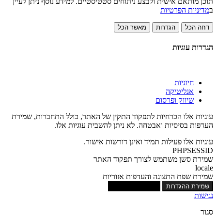
תוכן מותאם אישית ולבצע ניתוחים סטטיסטיים. למידע נוסף ניתן לעיין
ב
מדיניות הפרטיות
דחה הכל
הגדרות
מאשר הכל
הגדרות עוגיות
חיוניות
אנליטיקה
שיווק ופרסום
עוגיות אלו הכרחיות לתפקוד התקין של האתר, כולל התחברות, שמירת
העדפות בסיסיות ואבטחה. לא ניתן להשבית עוגיות אלו.
עוגיות אלו פעילות תמיד ואינן דורשות אישור.
PHPSESSID
שמירת סשן משתמש לצורך תפקוד האתר
locale
שמירת שפת התצוגה והעדפות אזוריות
שמירת ההגדרות
אישור כל העוגיות
נגישות
סגור