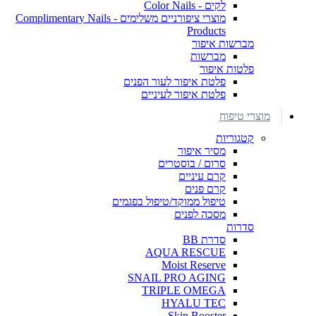
לקים - Color Nails
מוצרי ציפורניים משלימים - Complimentary Nails
Products
מברשות איפור
מברשות
פלטות איפור
פלטת איפור לעור הפנים
פלטת איפור לעיניים
מוצרי טיפוח
קטגוריות
מסיר איפור
סרום / בוסטרים
קרם עיניים
קרם פנים
טיפול ממוקד/טיפול בפגמים
מסכה לפנים
סדרות
סדרת BB
AQUA RESCUE
Moist Reserve
SNAIL PRO AGING
TRIPLE OMEGA
HYALU TEC
Skin Booster