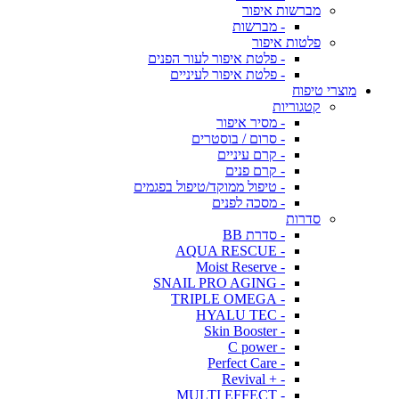
מברשות איפור
- מברשות
פלטות איפור
- פלטת איפור לעור הפנים
- פלטת איפור לעיניים
מוצרי טיפוח
קטגוריות
- מסיר איפור
- סרום / בוסטרים
- קרם עיניים
- קרם פנים
- טיפול ממוקד/טיפול בפגמים
- מסכה לפנים
סדרות
- סדרת BB
- AQUA RESCUE
- Moist Reserve
- SNAIL PRO AGING
- TRIPLE OMEGA
- HYALU TEC
- Skin Booster
- C power
- Perfect Care
- + Revival
- MULTI EFFECT