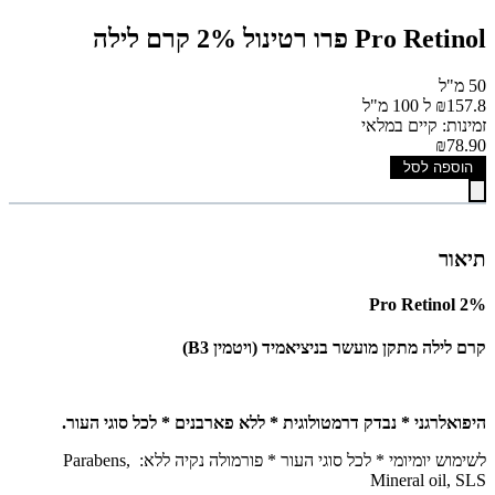
Pro Retinol פרו רטינול 2% קרם לילה
50 מ"ל
₪157.8 ל 100 מ"ל
זמינות: קיים במלאי
₪78.90
הוספה לסל
תיאור
Pro Retinol 2%
קרם לילה מתקן מועשר בניציאמיד (ויטמין B3)
היפואלרגני * נבדק דרמטולוגית * ללא פארבנים * לכל סוגי העור.
לשימוש יומיומי * לכל סוגי העור * פורמולה נקיה ללא: Parabens,
Mineral oil, SLS