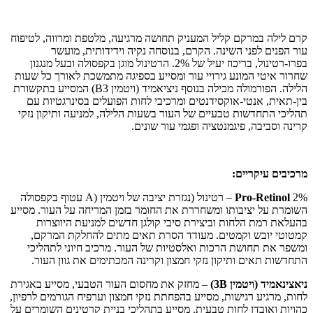
קרם לילה במרקם קליל המעניק תחושה מרגיעה, מלטפת ומרווה, לטיפוח
עור הפנים לפני השינה. הקרם, בנוסחה נקיה וידידותית, מועשר
בפרו-רטינול, בריכוז יעיל של 2%. הרטינול מוגן בקפסולה ובעל מנגנון
שחרור איטי המונע גירויי עור ומסייע בספיגה מתמשכת לאורך כל שעות
הלילה. הפורמולה מכילה בנוסף ניציאמיד (ויטמין B3) המסייע בתקשורת
בין-תאית, אנטי-אוקסידנטים ומרכיבי לחות הפועלים בסינרגטיות עם
תהליכי התחדשות טבעיים של העור בשעות הלילה, למניעה ותיקון נזקי
קרינה וסביבה, פיגמנטציה ופגמי עור שונים.
מרכיבים עיקריים:
Pro-Retinol
2% – רטינול (נגזרת יציבה של ויטמין (A עטוף בקפסולה
השומרת על יציבותו ומשחררת את החומר בזמן המריחה על העור. מסייע
בהעלאת רמת הלחות וביצירת סיבי קולגן חדשים למניעת היווצרות
קמטוטי יובש וקמטים. מעודד הסרת תאים מתים להחלקת המרקם,
ומשפר את תחושת הרכות ואלסטיות של העור. מרכיב חיוני לתהליכי
התחדשות תאים ותיקון נזקי חמצון וקרינה המכתימים את גוון העור.
ניאצינאמיד (ויטמין 3B)
– מחזק את מחסום העור הטבעי, מסייע באגירת
לחות, מרגיע רגישות, מסייע בהפחתת נזקי חמצון וערפיח הגורמים לרפיון,
כהויות ואובדן לחות טבעית. מסייע בתהליכי בניית קרטינים השומרים על