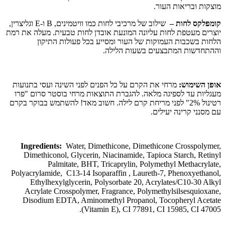
מוצקות ובריאות העור.
קומפלקס לחות –
שילוב של מרכיבי לחות כמו וויטמינים, B ו-E וגליצרין,
יוצרים מעטפת לחות עליונה המונעת אובדן לחות טבעית. מעלה את רמת
הלחות בשכבות העמוקות של העור ומסייע בכל פעולות התיקון
וההתחדשות המתבצעים בשעות הלילה.
אופן השימוש:
מרחי את הקרם על כל הפנים לפני השינה ועסי בתנועות
מעגליות עד לספיגה מלאה. להגברת התוצאות מרחי בוסטר סרום "פרו
רטינול 2%" לפני מריחת קרם לילה. חשוב מאד! להשתמש בבוקר בקרם
עם מסנני קרינה יעילים.
Ingredients:
Water, Dimethicone, Dimethicone Crosspolymer,
Dimethiconol, Glycerin, Niacinamide, Tapioca Starch, Retinyl
Palmitate, BHT, Tricaprylin, Polymethyl Methacrylate,
Polyacrylamide, C13-14 Isoparaffin , Laureth-7, Phenoxyethanol,
Ethylhexylglycerin, Polysorbate 20, Acrylates/C10-30 Alkyl
Acrylate Crosspolymer, Fragrance, Polymethylsilsesquioxane,
Disodium EDTA, Aminomethyl Propanol, Tocopheryl Acetate
(Vitamin E), CI 77891, CI 15985, CI 47005.