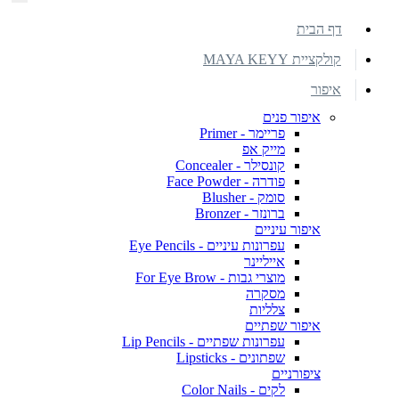
דף הבית
קולקציית MAYA KEYY
איפור
איפור פנים
פריימר - Primer
מייק אפ
קונסילר - Concealer
פודרה - Face Powder
סומק - Blusher
ברונזר - Bronzer
איפור עיניים
עפרונות עיניים - Eye Pencils
אייליינר
מוצרי גבות - For Eye Brow
מסקרה
צלליות
איפור שפתיים
עפרונות שפתיים - Lip Pencils
שפתונים - Lipsticks
ציפורניים
לקים - Color Nails