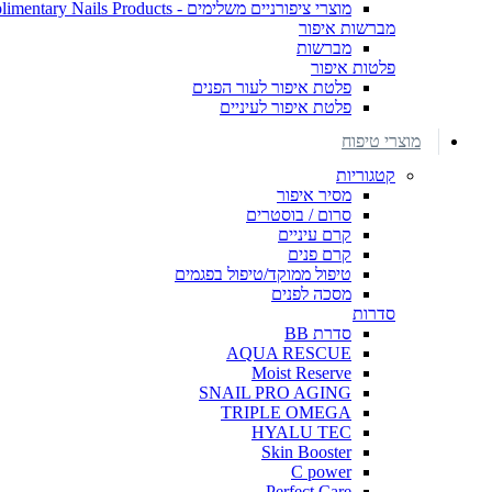
מוצרי ציפורניים משלימים - Complimentary Nails Products
מברשות איפור
מברשות
פלטות איפור
פלטת איפור לעור הפנים
פלטת איפור לעיניים
מוצרי טיפוח
קטגוריות
מסיר איפור
סרום / בוסטרים
קרם עיניים
קרם פנים
טיפול ממוקד/טיפול בפגמים
מסכה לפנים
סדרות
סדרת BB
AQUA RESCUE
Moist Reserve
SNAIL PRO AGING
TRIPLE OMEGA
HYALU TEC
Skin Booster
C power
Perfect Care