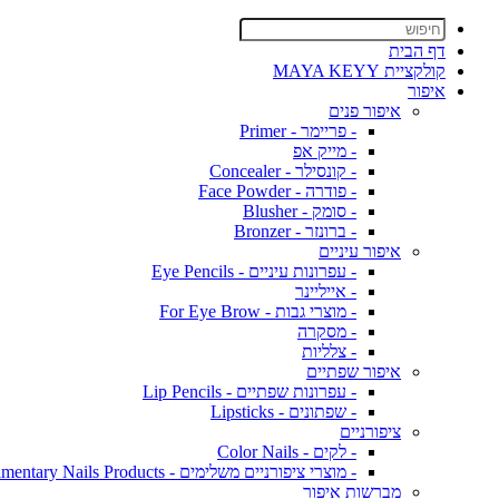
דף הבית
קולקציית MAYA KEYY
איפור
איפור פנים
- פריימר - Primer
- מייק אפ
- קונסילר - Concealer
- פודרה - Face Powder
- סומק - Blusher
- ברונזר - Bronzer
איפור עיניים
- עפרונות עיניים - Eye Pencils
- אייליינר
- מוצרי גבות - For Eye Brow
- מסקרה
- צלליות
איפור שפתיים
- עפרונות שפתיים - Lip Pencils
- שפתונים - Lipsticks
ציפורניים
- לקים - Color Nails
- מוצרי ציפורניים משלימים - Complimentary Nails Products
מברשות איפור