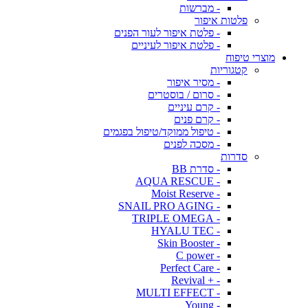
- מברשות
פלטות איפור
- פלטת איפור לעור הפנים
- פלטת איפור לעיניים
מוצרי טיפוח
קטגוריות
- מסיר איפור
- סרום / בוסטרים
- קרם עיניים
- קרם פנים
- טיפול ממוקד/טיפול בפגמים
- מסכה לפנים
סדרות
- סדרת BB
- AQUA RESCUE
- Moist Reserve
- SNAIL PRO AGING
- TRIPLE OMEGA
- HYALU TEC
- Skin Booster
- C power
- Perfect Care
- + Revival
- MULTI EFFECT
- Young