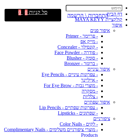
סל קניות
0
0
דף הבית
התחברות \ הרשמה
קולקציית MAYA KEYY
איפור
איפור פנים
- פריימר - Primer
- מייק אפ
- קונסילר - Concealer
- פודרה - Face Powder
- סומק - Blusher
- ברונזר - Bronzer
איפור עיניים
- עפרונות עיניים - Eye Pencils
- אייליינר
- מוצרי גבות - For Eye Brow
- מסקרה
- צלליות
איפור שפתיים
- עפרונות שפתיים - Lip Pencils
- שפתונים - Lipsticks
ציפורניים
- לקים - Color Nails
- מוצרי ציפורניים משלימים - Complimentary Nails
Products