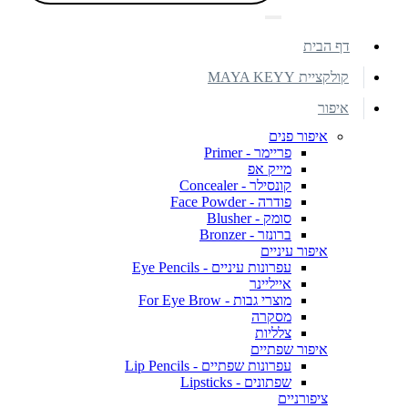
דף הבית
קולקציית MAYA KEYY
איפור
איפור פנים
פריימר - Primer
מייק אפ
קונסילר - Concealer
פודרה - Face Powder
סומק - Blusher
ברונזר - Bronzer
איפור עיניים
עפרונות עיניים - Eye Pencils
אייליינר
מוצרי גבות - For Eye Brow
מסקרה
צלליות
איפור שפתיים
עפרונות שפתיים - Lip Pencils
שפתונים - Lipsticks
ציפורניים