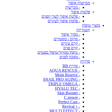
מברשות איפור
- מברשות
פלטות איפור
- פלטת איפור לעור הפנים
- פלטת איפור לעיניים
מוצרי טיפוח
קטגוריות
- מסיר איפור
- סרום / בוסטרים
- קרם עיניים
- קרם פנים
- טיפול ממוקד/טיפול בפגמים
- מסכה לפנים
סדרות
- סדרת BB
- AQUA RESCUE
- Moist Reserve
- SNAIL PRO AGING
- TRIPLE OMEGA
- HYALU TEC
- Skin Booster
- C power
- Perfect Care
- + Revival
- MULTI EFFECT