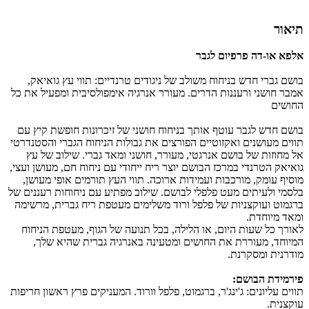
תיאור
אלפא או-דה פרפיום לגבר
בושם גברי חדש בניחוח משולב של ניגודים טרנדיים: תווי עץ גואיאק,
אמבר חושני ורעננות הדרים. מעורר אנרגיה אימפולסיבית ומפעיל את כל
החושים
בושם חדש לגבר עוטף אותך בניחוח חושני של זיכרונות חופשת קיץ עם
תווים מעושנים ואקזוטיים הפורצים את גבולות הניחוח הגברי והסטנדרטי
אל מחוזות של בושם אנרגטי, מעורר, חושני ומאד גברי. שילוב של עץ
גואיאק הטרנדי במרכז הבושם יוצר ריח ייחודי עם ניחוח חם, מעושן ועצי,
מוסיף עומק, מורכבות ועמידות ארוכה. תווי העץ תורמים אופי מעושן,
בלסמי ולעיתים מעט פלפלי לבושם. שילוב מפתיע עם ניחוחות רעננים של
ברגמוט ועוקצניות של פלפל ורוד משלימים מעטפת ריח גברית, מרשימה
ומאד מיוחדת.
לאורך כל שעות היום, או הלילה, בכל תנועה של הגוף, מעטפת הניחוח
המיוחד, מעוררת את החושים ומטעינה באנרגיה גברית שהיא שלך,
מודרנית ומסקרנת.
פירמידת הבושם:
תווים עליונים: ג'ינג'ר, ברגמוט, פלפל וורוד. המעניקים פרץ ראשון חריפות
עוקצנית.