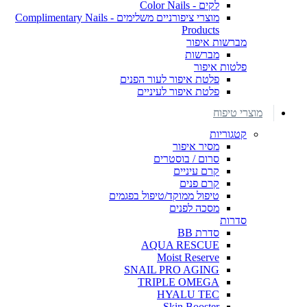
לקים - Color Nails
מוצרי ציפורניים משלימים - Complimentary Nails
Products
מברשות איפור
מברשות
פלטות איפור
פלטת איפור לעור הפנים
פלטת איפור לעיניים
מוצרי טיפוח
קטגוריות
מסיר איפור
סרום / בוסטרים
קרם עיניים
קרם פנים
טיפול ממוקד/טיפול בפגמים
מסכה לפנים
סדרות
סדרת BB
AQUA RESCUE
Moist Reserve
SNAIL PRO AGING
TRIPLE OMEGA
HYALU TEC
Skin Booster