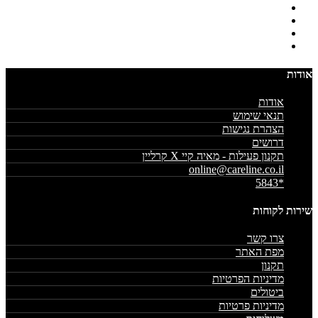
אודות
אודות
תנאי שימוש
הצהרת נגישות
דרושים
תקנון פעילות - מאיה קיי X קרליין
online@careline.co.il
*5843
שירות לקוחות
צרו קשר
מפת האתר
תקנון
מדיניות הפרטיות
ביטולים
מדיניות פרטיות