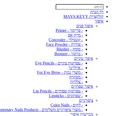
דף הבית
קולקציית MAYA KEYY
איפור
איפור פנים
- פריימר - Primer
- מייק אפ
- קונסילר - Concealer
- פודרה - Face Powder
- סומק - Blusher
- ברונזר - Bronzer
איפור עיניים
- עפרונות עיניים - Eye Pencils
- אייליינר
- מוצרי גבות - For Eye Brow
- מסקרה
- צלליות
איפור שפתיים
- עפרונות שפתיים - Lip Pencils
- שפתונים - Lipsticks
ציפורניים
- לקים - Color Nails
- מוצרי ציפורניים משלימים - Complimentary Nails Products
מברשות איפור