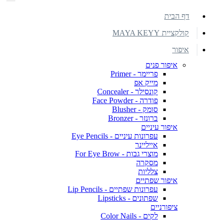
דף הבית
קולקציית MAYA KEYY
איפור
איפור פנים
פריימר - Primer
מייק אפ
קונסילר - Concealer
פודרה - Face Powder
סומק - Blusher
ברונזר - Bronzer
איפור עיניים
עפרונות עיניים - Eye Pencils
אייליינר
מוצרי גבות - For Eye Brow
מסקרה
צלליות
איפור שפתיים
עפרונות שפתיים - Lip Pencils
שפתונים - Lipsticks
ציפורניים
לקים - Color Nails