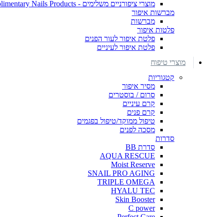
מוצרי ציפורניים משלימים - Complimentary Nails Products
מברשות איפור
מברשות
פלטות איפור
פלטת איפור לעור הפנים
פלטת איפור לעיניים
מוצרי טיפוח
קטגוריות
מסיר איפור
סרום / בוסטרים
קרם עיניים
קרם פנים
טיפול ממוקד/טיפול בפגמים
מסכה לפנים
סדרות
סדרת BB
AQUA RESCUE
Moist Reserve
SNAIL PRO AGING
TRIPLE OMEGA
HYALU TEC
Skin Booster
C power
Perfect Care