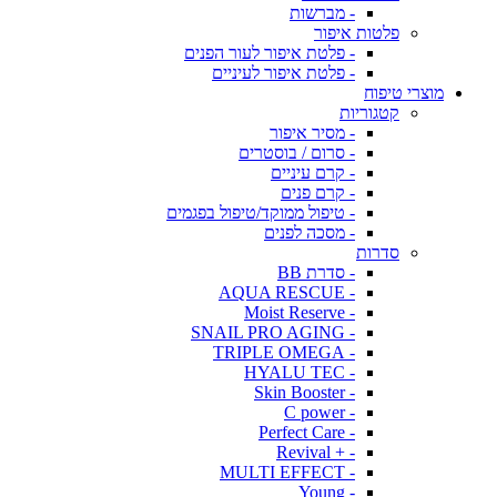
- מברשות
פלטות איפור
- פלטת איפור לעור הפנים
- פלטת איפור לעיניים
מוצרי טיפוח
קטגוריות
- מסיר איפור
- סרום / בוסטרים
- קרם עיניים
- קרם פנים
- טיפול ממוקד/טיפול בפגמים
- מסכה לפנים
סדרות
- סדרת BB
- AQUA RESCUE
- Moist Reserve
- SNAIL PRO AGING
- TRIPLE OMEGA
- HYALU TEC
- Skin Booster
- C power
- Perfect Care
- + Revival
- MULTI EFFECT
- Young