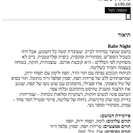
₪199.00
הוספה לסל
תיאור
Babe Night
בושם שנוצר במיוחד לבייב שעובדת קשה כל השבוע, אבל חיה
בשביל הסופ"ש. מסתורית וסקסית, כיפית ופלרטטנית. בייב לא
משחקת לפי הכללים - היא קובעת אותם. עוצמתית, חזקה, בטוחה
בעצמה ותמיד בשליטה.
הניחוח הכובש נפתח עם תווי הדר, תפוז ולימון עם תפוח ירוק,
שמתפתחים ללב של פריחת תפוז, יסמין ופלפל ורוד מתובל. תווי בסיס
של וניל מאסקי, ארז ופצ'ולי, מתמזגים עם שוט נועז של קפה, שגונב
את ההצגה ומעניק טוויסט מתוחכם ובלתי צפוי.
הבושם פונה לנשים חזקות, דעתניות ומלאות נוכחות – שמריחות
בדיוק כמו שהן מרגישות. ניחוח של שליטה, פיתוי וסטייל חסר פחד -
עמוק, מסתורי וסופר נשי.
פירמידת הבושם:
תווים עליונים:
לימון, תפוח ירוק, תפוז
תווים אמצעיים:
פריחת תפוז, יסמין, פלפל ורוד
תווים בסיסיים:
ארז, וניל, קפה