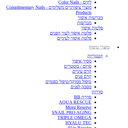
לקים - Color Nails
מוצרי ציפורניים משלימים - Complimentary Nails
Products
מברשות איפור
מברשות
פלטות איפור
פלטת איפור לעור הפנים
פלטת איפור לעיניים
מוצרי טיפוח
קטגוריות
מסיר איפור
סרום / בוסטרים
קרם עיניים
קרם פנים
טיפול ממוקד/טיפול בפגמים
מסכה לפנים
סדרות
סדרת BB
AQUA RESCUE
Moist Reserve
SNAIL PRO AGING
TRIPLE OMEGA
HYALU TEC
Skin Booster