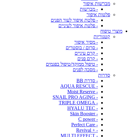
מברשות איפור
- מברשות
פלטות איפור
- פלטת איפור לעור הפנים
- פלטת איפור לעיניים
מוצרי טיפוח
קטגוריות
- מסיר איפור
- סרום / בוסטרים
- קרם עיניים
- קרם פנים
- טיפול ממוקד/טיפול בפגמים
- מסכה לפנים
סדרות
- סדרת BB
- AQUA RESCUE
- Moist Reserve
- SNAIL PRO AGING
- TRIPLE OMEGA
- HYALU TEC
- Skin Booster
- C power
- Perfect Care
- + Revival
- MULTI EFFECT