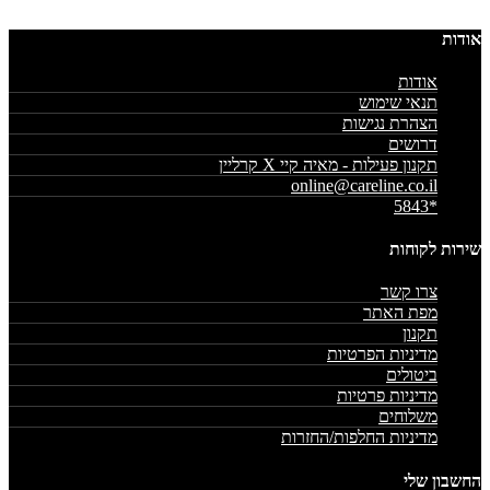
אודות
אודות
תנאי שימוש
הצהרת נגישות
דרושים
תקנון פעילות - מאיה קיי X קרליין
online@careline.co.il
*5843
שירות לקוחות
צרו קשר
מפת האתר
תקנון
מדיניות הפרטיות
ביטולים
מדיניות פרטיות
משלוחים
מדיניות החלפות/החזרות
החשבון שלי