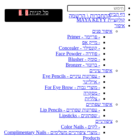
סל קניות
0
0
דף הבית
התחברות \ הרשמה
קולקציית MAYA KEYY
איפור
איפור פנים
- פריימר - Primer
- מייק אפ
- קונסילר - Concealer
- פודרה - Face Powder
- סומק - Blusher
- ברונזר - Bronzer
איפור עיניים
- עפרונות עיניים - Eye Pencils
- אייליינר
- מוצרי גבות - For Eye Brow
- מסקרה
- צלליות
איפור שפתיים
- עפרונות שפתיים - Lip Pencils
- שפתונים - Lipsticks
ציפורניים
- לקים - Color Nails
- מוצרי ציפורניים משלימים - Complimentary Nails
Products