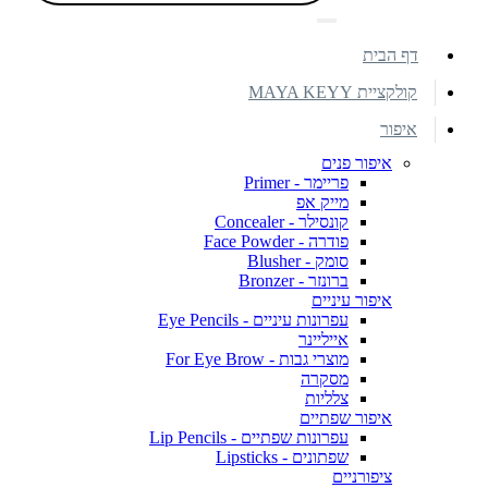
דף הבית
קולקציית MAYA KEYY
איפור
איפור פנים
פריימר - Primer
מייק אפ
קונסילר - Concealer
פודרה - Face Powder
סומק - Blusher
ברונזר - Bronzer
איפור עיניים
עפרונות עיניים - Eye Pencils
אייליינר
מוצרי גבות - For Eye Brow
מסקרה
צלליות
איפור שפתיים
עפרונות שפתיים - Lip Pencils
שפתונים - Lipsticks
ציפורניים