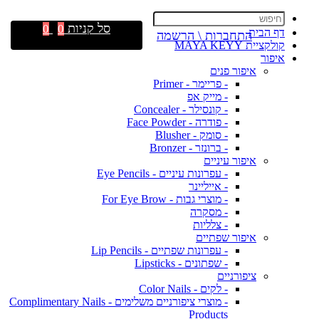
סל קניות
0
0
דף הבית
התחברות \ הרשמה
קולקציית MAYA KEYY
איפור
איפור פנים
- פריימר - Primer
- מייק אפ
- קונסילר - Concealer
- פודרה - Face Powder
- סומק - Blusher
- ברונזר - Bronzer
איפור עיניים
- עפרונות עיניים - Eye Pencils
- אייליינר
- מוצרי גבות - For Eye Brow
- מסקרה
- צלליות
איפור שפתיים
- עפרונות שפתיים - Lip Pencils
- שפתונים - Lipsticks
ציפורניים
- לקים - Color Nails
- מוצרי ציפורניים משלימים - Complimentary Nails
Products