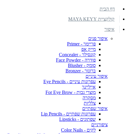
דף הבית
קולקציית MAYA KEYY
איפור
איפור פנים
פריימר - Primer
מייק אפ
קונסילר - Concealer
פודרה - Face Powder
סומק - Blusher
ברונזר - Bronzer
איפור עיניים
עפרונות עיניים - Eye Pencils
אייליינר
מוצרי גבות - For Eye Brow
מסקרה
צלליות
איפור שפתיים
עפרונות שפתיים - Lip Pencils
שפתונים - Lipsticks
ציפורניים
לקים - Color Nails