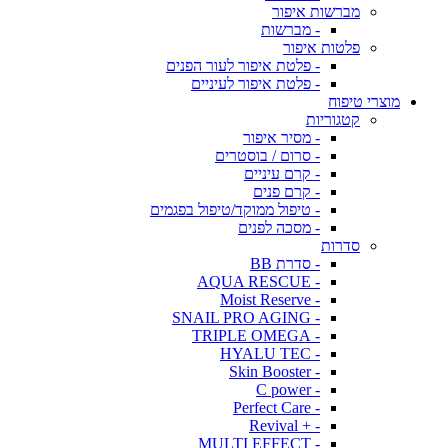
מברשות איפור
- מברשות
פלטות איפור
- פלטת איפור לעור הפנים
- פלטת איפור לעיניים
מוצרי טיפוח
קטגוריות
- מסיר איפור
- סרום / בוסטרים
- קרם עיניים
- קרם פנים
- טיפול ממוקד/טיפול בפגמים
- מסכה לפנים
סדרות
- סדרת BB
- AQUA RESCUE
- Moist Reserve
- SNAIL PRO AGING
- TRIPLE OMEGA
- HYALU TEC
- Skin Booster
- C power
- Perfect Care
- + Revival
- MULTI EFFECT