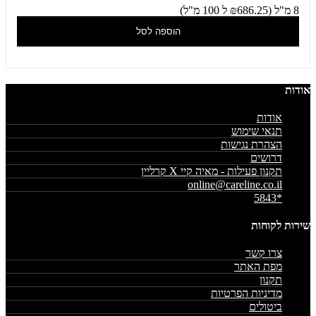
8 מ"ל (₪686.25 ל 100 מ"ל)
הוספה לסל
אודות
אודות
תנאי שימוש
הצהרת נגישות
דרושים
תקנון פעילות - מאיה קיי X קרליין
online@careline.co.il
*5843
שירות לקוחות
צרו קשר
מפת האתר
תקנון
מדיניות הפרטיות
ביטולים