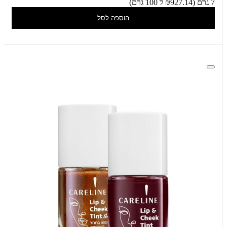
7 גרם (₪927.14 ל 100 גרם)
הוספה לסל