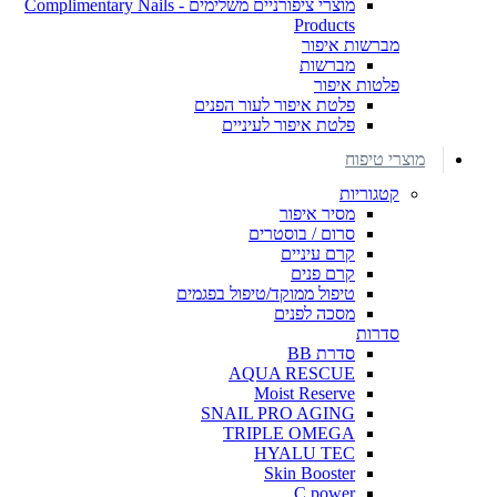
מוצרי ציפורניים משלימים - Complimentary Nails
Products
מברשות איפור
מברשות
פלטות איפור
פלטת איפור לעור הפנים
פלטת איפור לעיניים
מוצרי טיפוח
קטגוריות
מסיר איפור
סרום / בוסטרים
קרם עיניים
קרם פנים
טיפול ממוקד/טיפול בפגמים
מסכה לפנים
סדרות
סדרת BB
AQUA RESCUE
Moist Reserve
SNAIL PRO AGING
TRIPLE OMEGA
HYALU TEC
Skin Booster
C power