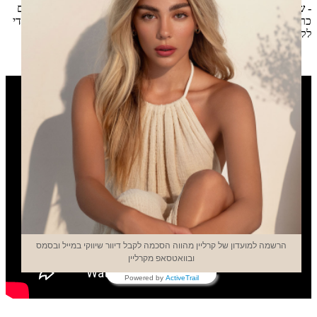
- שפתיים:
לפזר כמה נגיעות עם האפליקטור על השפתים ולטשטש עם
כריות האצבעות עד לכיסוי מלא. ניתן לחזור על הפעולה כמה פעמים כדי
לקבל גוון עמוק יותר.
הרשמה למועדון של קרליין מהווה הסכמה לקבל דיוור שיווקי במייל ובסמס
ובוואטסאפ מקרליין
Powered by
ActiveTrail