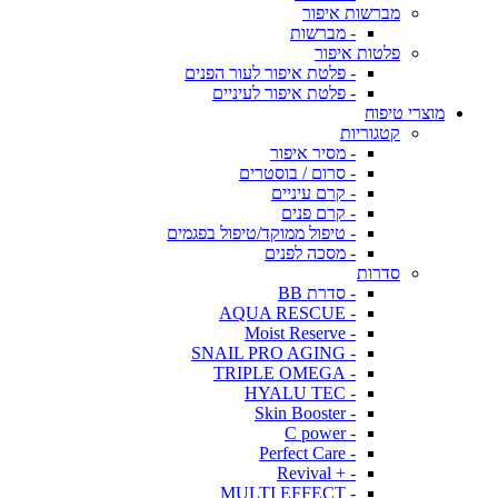
מברשות איפור
- מברשות
פלטות איפור
- פלטת איפור לעור הפנים
- פלטת איפור לעיניים
מוצרי טיפוח
קטגוריות
- מסיר איפור
- סרום / בוסטרים
- קרם עיניים
- קרם פנים
- טיפול ממוקד/טיפול בפגמים
- מסכה לפנים
סדרות
- סדרת BB
- AQUA RESCUE
- Moist Reserve
- SNAIL PRO AGING
- TRIPLE OMEGA
- HYALU TEC
- Skin Booster
- C power
- Perfect Care
- + Revival
- MULTI EFFECT