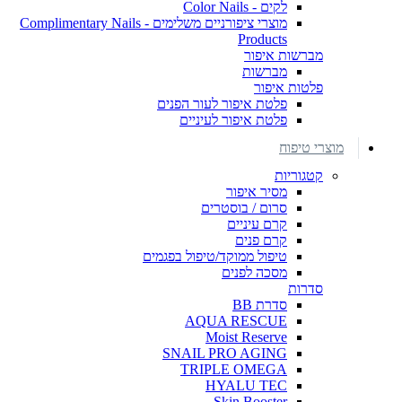
לקים - Color Nails
מוצרי ציפורניים משלימים - Complimentary Nails
Products
מברשות איפור
מברשות
פלטות איפור
פלטת איפור לעור הפנים
פלטת איפור לעיניים
מוצרי טיפוח
קטגוריות
מסיר איפור
סרום / בוסטרים
קרם עיניים
קרם פנים
טיפול ממוקד/טיפול בפגמים
מסכה לפנים
סדרות
סדרת BB
AQUA RESCUE
Moist Reserve
SNAIL PRO AGING
TRIPLE OMEGA
HYALU TEC
Skin Booster