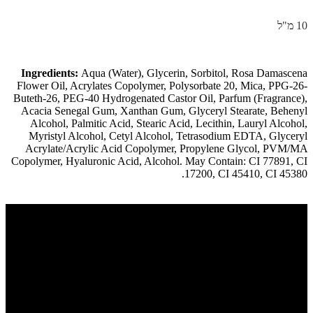
10 מ"ל
Ingredients:
Aqua (Water), Glycerin, Sorbitol, Rosa Damascena
Flower Oil, Acrylates Copolymer, Polysorbate 20, Mica, PPG-26-
Buteth-26, PEG-40 Hydrogenated Castor Oil, Parfum (Fragrance),
Acacia Senegal Gum, Xanthan Gum, Glyceryl Stearate, Behenyl
Alcohol, Palmitic Acid, Stearic Acid, Lecithin, Lauryl Alcohol,
Myristyl Alcohol, Cetyl Alcohol, Tetrasodium EDTA, Glyceryl
Acrylate/Acrylic Acid Copolymer, Propylene Glycol, PVM/MA
Copolymer, Hyaluronic Acid, Alcohol. May Contain: CI 77891, CI
17200, CI 45410, CI 45380.