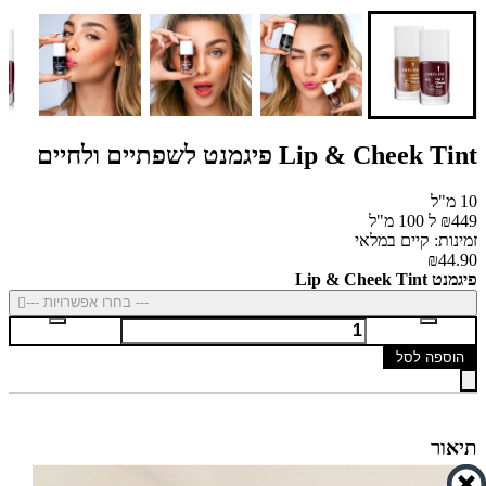
Lip & Cheek Tint פיגמנט לשפתיים ולחיים
10 מ"ל
₪449 ל 100 מ"ל
זמינות: קיים במלאי
₪44.90
פיגמנט Lip & Cheek Tint
--- בחרו אפשרויות ---
הוספה לסל
תיאור