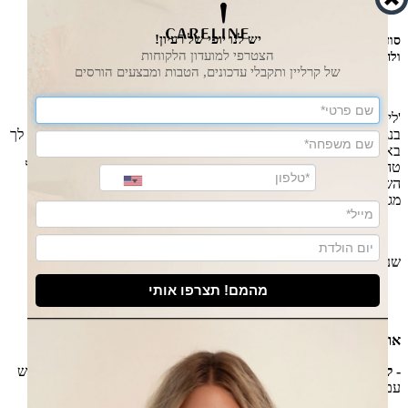
Lip & Cheek Tint
יש לנו יופי של רעיון!
סוד המראה הצעיר של המאפרים המקצועיים - גוון וורדרד טבעי לשפתיים
הצטרפי למועדון הלקוחות
ולחיים.
של קרליין ותקבלי עדכונים, הטבות ומבצעים הורסים
'ליפ טינט' מעניק לעורך את גוון הנעורים המאופיין בוורדרדות קורנת -
בנגיעות קלות ובתוך כמה שניות. הסוד של המאפרים המקצועיים מוגש לך
באריזה קומפקטית ונוחה לשימוש, עם פורמולה עשירה בפיגמנטים
טהורים של אדום, שמנים ממקור טבעי ומרכיבי לחות. נמרח בקלות על
השפתיים והלחיים ומותיר גוון וורדרד טבעי המשתלב עם כל גוני העור.
מגע קל של קסם המאיר את הפנים ויוצר מראה משיי רענן וקורן.
שני גוונים מתאימים לכל גווני העור :
מהמם! תצרפו אותי
גוון אדום טבעי -
7290104964930
גוון ברונזר זהוב -
7290104964541
אופן השימוש:
לנער היטב לפני השימוש.
- לחיים:
לפזר כמה נגיעות של צבע עם האפליקטור על הלחיים ולטשטש
עם כריות האצבעות עד להטמעת הנוזל על כל אזור הלחיים.