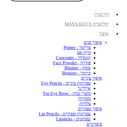
דף הבית
קולקציית MAYA KEYY
איפור
איפור פנים
פריימר - Primer
מייק אפ
קונסילר - Concealer
פודרה - Face Powder
סומק - Blusher
ברונזר - Bronzer
איפור עיניים
עפרונות עיניים - Eye Pencils
אייליינר
מוצרי גבות - For Eye Brow
מסקרה
צלליות
איפור שפתיים
עפרונות שפתיים - Lip Pencils
שפתונים - Lipsticks
ציפורניים