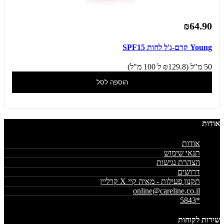
₪64.90
Young קרם-ג'ל לחות SPF15
50 מ"ל (₪129.8 ל 100 מ"ל)
הוספה לסל
אודות
אודות
תנאי שימוש
הצהרת נגישות
דרושים
תקנון פעילות - מאיה קיי X קרליין
online@careline.co.il
*5843
שירות לקוחות