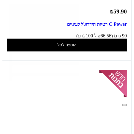
₪59.90
יש לנו יופי של רעיון!
C Power רטיות הידרוג'ל לעיניים
הצטרפי למועדון הלקוחות
של קרליין ותקבלי עדכונים, הטבות ומבצעים הורסים
90 גרם (₪66.56 ל 100 גרם)
הוספה לסל
מהמם! תצרפו אותי