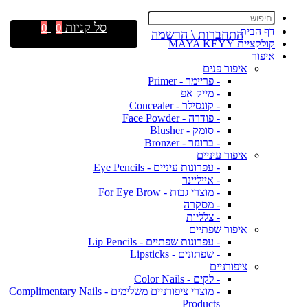
סל קניות
0
0
דף הבית
התחברות \ הרשמה
קולקציית MAYA KEYY
איפור
איפור פנים
- פריימר - Primer
- מייק אפ
- קונסילר - Concealer
- פודרה - Face Powder
- סומק - Blusher
- ברונזר - Bronzer
איפור עיניים
- עפרונות עיניים - Eye Pencils
- אייליינר
- מוצרי גבות - For Eye Brow
- מסקרה
- צלליות
איפור שפתיים
- עפרונות שפתיים - Lip Pencils
- שפתונים - Lipsticks
ציפורניים
- לקים - Color Nails
- מוצרי ציפורניים משלימים - Complimentary Nails
Products