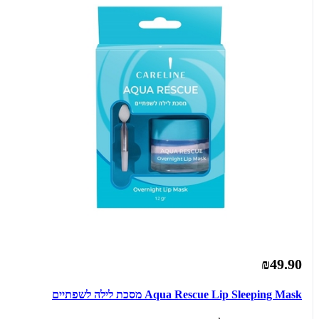
₪49.90
הרשמה למועדון של קרליין מהווה הסכמה לקבל דיוור שיווקי במייל ובסמס
ובוואטסאפ מקרליין
Aqua Rescue Lip Sleeping Mask מסכת לילה לשפתיים
Powered by
ActiveTrail