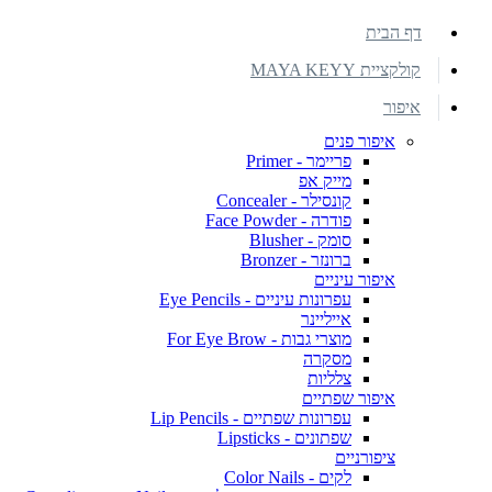
דף הבית
קולקציית MAYA KEYY
איפור
איפור פנים
פריימר - Primer
מייק אפ
קונסילר - Concealer
פודרה - Face Powder
סומק - Blusher
ברונזר - Bronzer
איפור עיניים
עפרונות עיניים - Eye Pencils
אייליינר
מוצרי גבות - For Eye Brow
מסקרה
צלליות
איפור שפתיים
עפרונות שפתיים - Lip Pencils
שפתונים - Lipsticks
ציפורניים
לקים - Color Nails