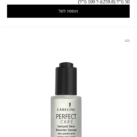
50 מ"ל (₪259.8 ל 100 מ"ל)
הוספה לסל