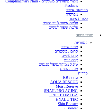
מוצרי ציפורניים משלימים - Complimentary Nails
Products
מברשות איפור
מברשות
פלטות איפור
פלטת איפור לעור הפנים
פלטת איפור לעיניים
מוצרי טיפוח
קטגוריות
מסיר איפור
סרום / בוסטרים
קרם עיניים
קרם פנים
טיפול ממוקד/טיפול בפגמים
מסכה לפנים
סדרות
סדרת BB
AQUA RESCUE
Moist Reserve
SNAIL PRO AGING
TRIPLE OMEGA
HYALU TEC
Skin Booster
C power