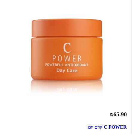
₪65.90
C POWER קרם יום