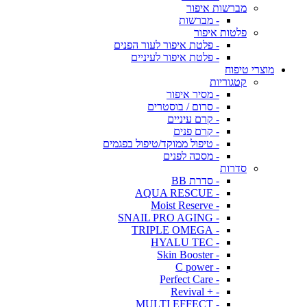
מברשות איפור
- מברשות
פלטות איפור
- פלטת איפור לעור הפנים
- פלטת איפור לעיניים
מוצרי טיפוח
קטגוריות
- מסיר איפור
- סרום / בוסטרים
- קרם עיניים
- קרם פנים
- טיפול ממוקד/טיפול בפגמים
- מסכה לפנים
סדרות
- סדרת BB
- AQUA RESCUE
- Moist Reserve
- SNAIL PRO AGING
- TRIPLE OMEGA
- HYALU TEC
- Skin Booster
- C power
- Perfect Care
- + Revival
- MULTI EFFECT