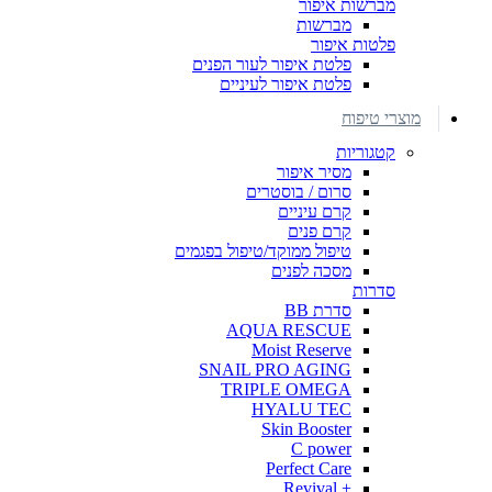
מברשות איפור
מברשות
פלטות איפור
פלטת איפור לעור הפנים
פלטת איפור לעיניים
מוצרי טיפוח
קטגוריות
מסיר איפור
סרום / בוסטרים
קרם עיניים
קרם פנים
טיפול ממוקד/טיפול בפגמים
מסכה לפנים
סדרות
סדרת BB
AQUA RESCUE
Moist Reserve
SNAIL PRO AGING
TRIPLE OMEGA
HYALU TEC
Skin Booster
C power
Perfect Care
+ Revival