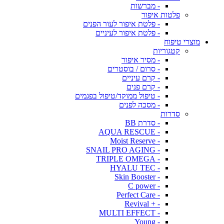
- מברשות
פלטות איפור
- פלטת איפור לעור הפנים
- פלטת איפור לעיניים
מוצרי טיפוח
קטגוריות
- מסיר איפור
- סרום / בוסטרים
- קרם עיניים
- קרם פנים
- טיפול ממוקד/טיפול בפגמים
- מסכה לפנים
סדרות
- סדרת BB
- AQUA RESCUE
- Moist Reserve
- SNAIL PRO AGING
- TRIPLE OMEGA
- HYALU TEC
- Skin Booster
- C power
- Perfect Care
- + Revival
- MULTI EFFECT
- Young