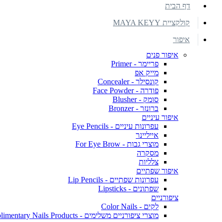
דף הבית
קולקציית MAYA KEYY
איפור
איפור פנים
פריימר - Primer
מייק אפ
קונסילר - Concealer
פודרה - Face Powder
סומק - Blusher
ברונזר - Bronzer
איפור עיניים
עפרונות עיניים - Eye Pencils
אייליינר
מוצרי גבות - For Eye Brow
מסקרה
צלליות
איפור שפתיים
עפרונות שפתיים - Lip Pencils
שפתונים - Lipsticks
ציפורניים
לקים - Color Nails
מוצרי ציפורניים משלימים - Complimentary Nails Products