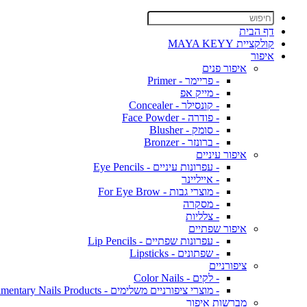
דף הבית
קולקציית MAYA KEYY
איפור
איפור פנים
- פריימר - Primer
- מייק אפ
- קונסילר - Concealer
- פודרה - Face Powder
- סומק - Blusher
- ברונזר - Bronzer
איפור עיניים
- עפרונות עיניים - Eye Pencils
- אייליינר
- מוצרי גבות - For Eye Brow
- מסקרה
- צלליות
איפור שפתיים
- עפרונות שפתיים - Lip Pencils
- שפתונים - Lipsticks
ציפורניים
- לקים - Color Nails
- מוצרי ציפורניים משלימים - Complimentary Nails Products
מברשות איפור