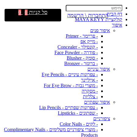
סל קניות
0
0
דף הבית
התחברות \ הרשמה
קולקציית MAYA KEYY
איפור
איפור פנים
- פריימר - Primer
- מייק אפ
- קונסילר - Concealer
- פודרה - Face Powder
- סומק - Blusher
- ברונזר - Bronzer
איפור עיניים
- עפרונות עיניים - Eye Pencils
- אייליינר
- מוצרי גבות - For Eye Brow
- מסקרה
- צלליות
איפור שפתיים
- עפרונות שפתיים - Lip Pencils
- שפתונים - Lipsticks
ציפורניים
- לקים - Color Nails
- מוצרי ציפורניים משלימים - Complimentary Nails
Products