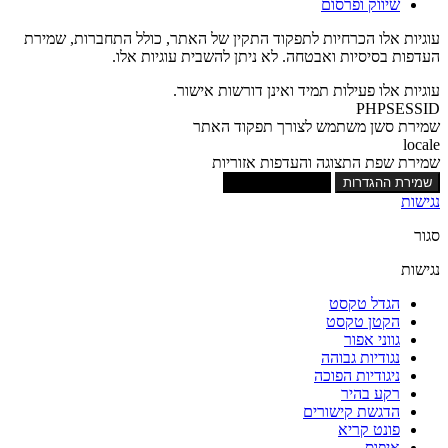
שיווק ופרסום
עוגיות אלו הכרחיות לתפקוד התקין של האתר, כולל התחברות, שמירת
העדפות בסיסיות ואבטחה. לא ניתן להשבית עוגיות אלו.
עוגיות אלו פעילות תמיד ואינן דורשות אישור.
PHPSESSID
שמירת סשן משתמש לצורך תפקוד האתר
locale
שמירת שפת התצוגה והעדפות אזוריות
שמירת ההגדרות
אישור כל העוגיות
נגישות
סגור
נגישות
הגדל טקסט
הקטן טקסט
גווני אפור
נגודיות גבוהה
ניגודיות הפוכה
רקע בהיר
הדגשת קישורים
פונט קריא
איפוס