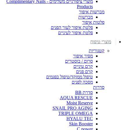
מוצרי ציפורניים משלימים - Complimentary Nails
Products
מברשות איפור
מברשות
פלטות איפור
פלטת איפור לעור הפנים
פלטת איפור לעיניים
מוצרי טיפוח
קטגוריות
מסיר איפור
סרום / בוסטרים
קרם עיניים
קרם פנים
טיפול ממוקד/טיפול בפגמים
מסכה לפנים
סדרות
סדרת BB
AQUA RESCUE
Moist Reserve
SNAIL PRO AGING
TRIPLE OMEGA
HYALU TEC
Skin Booster
C power