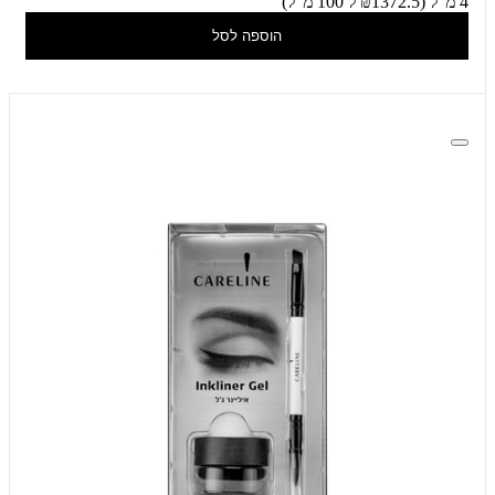
4 מ"ל (₪1372.5 ל 100 מ"ל)
הוספה לסל