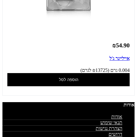
₪54.90
אייליינר ג'ל
0.004 גרם (₪13725 לגרם)
הוספה לסל
אודות
אודות
תנאי שימוש
הצהרת נגישות
דרושים