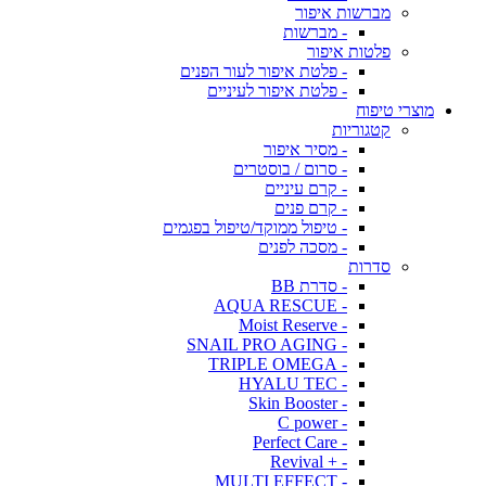
מברשות איפור
- מברשות
פלטות איפור
- פלטת איפור לעור הפנים
- פלטת איפור לעיניים
מוצרי טיפוח
קטגוריות
- מסיר איפור
- סרום / בוסטרים
- קרם עיניים
- קרם פנים
- טיפול ממוקד/טיפול בפגמים
- מסכה לפנים
סדרות
- סדרת BB
- AQUA RESCUE
- Moist Reserve
- SNAIL PRO AGING
- TRIPLE OMEGA
- HYALU TEC
- Skin Booster
- C power
- Perfect Care
- + Revival
- MULTI EFFECT