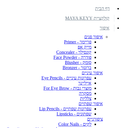
דף הבית
קולקציית MAYA KEYY
איפור
איפור פנים
פריימר - Primer
מייק אפ
קונסילר - Concealer
פודרה - Face Powder
סומק - Blusher
ברונזר - Bronzer
איפור עיניים
עפרונות עיניים - Eye Pencils
אייליינר
מוצרי גבות - For Eye Brow
מסקרה
צלליות
איפור שפתיים
עפרונות שפתיים - Lip Pencils
שפתונים - Lipsticks
ציפורניים
לקים - Color Nails