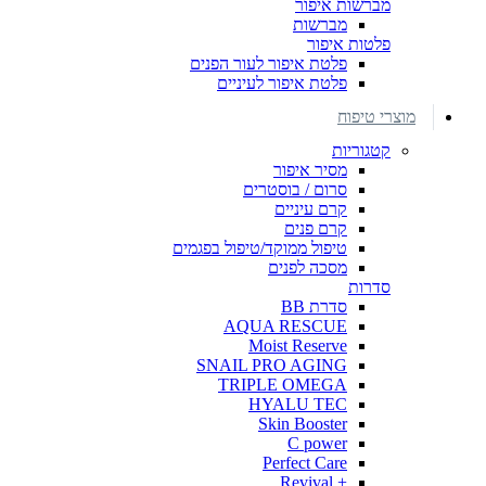
מברשות איפור
מברשות
פלטות איפור
פלטת איפור לעור הפנים
פלטת איפור לעיניים
מוצרי טיפוח
קטגוריות
מסיר איפור
סרום / בוסטרים
קרם עיניים
קרם פנים
טיפול ממוקד/טיפול בפגמים
מסכה לפנים
סדרות
סדרת BB
AQUA RESCUE
Moist Reserve
SNAIL PRO AGING
TRIPLE OMEGA
HYALU TEC
Skin Booster
C power
Perfect Care
+ Revival