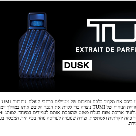
גריניץ'. מקור המרכיבים ברחבי העולם, והם מספרים סיפור גלובלי ייחודי. חוויית הניחוח ש
טים משקפים את ה DNA של TUMI, בעלי זכוכית לד כהה יוקרתית ואסתטית, וצורה שנועדה לעריסה נוחה ב