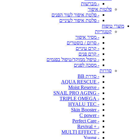
- מברשות
פלטות איפור
- פלטת איפור לעור הפנים
- פלטת איפור לעיניים
מוצרי טיפוח
קטגוריות
- מסיר איפור
- סרום / בוסטרים
- קרם עיניים
- קרם פנים
- טיפול ממוקד/טיפול בפגמים
- מסכה לפנים
סדרות
- סדרת BB
- AQUA RESCUE
- Moist Reserve
- SNAIL PRO AGING
- TRIPLE OMEGA
- HYALU TEC
- Skin Booster
- C power
- Perfect Care
- + Revival
- MULTI EFFECT
- Young