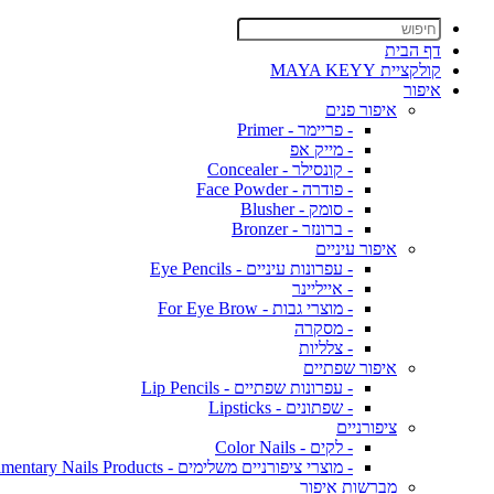
דף הבית
קולקציית MAYA KEYY
איפור
איפור פנים
- פריימר - Primer
- מייק אפ
- קונסילר - Concealer
- פודרה - Face Powder
- סומק - Blusher
- ברונזר - Bronzer
איפור עיניים
- עפרונות עיניים - Eye Pencils
- אייליינר
- מוצרי גבות - For Eye Brow
- מסקרה
- צלליות
איפור שפתיים
- עפרונות שפתיים - Lip Pencils
- שפתונים - Lipsticks
ציפורניים
- לקים - Color Nails
- מוצרי ציפורניים משלימים - Complimentary Nails Products
מברשות איפור