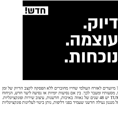
TUMI הוא מותג נסיעות ולייף סטייל בינלאומי מוביל שהוקם ב- 1975 ומאז ביסס את מקומו בלבם ובמוחם של מטיילים ברחבי העולם. ניחוחות TUMI מיועדים לאזרח העולמי שחייו מחוברים ללא הפסקה לקצב הדיוק של זמן
ל TUMI נוצרה כדי ללוות את הגבר הלובש אותו במהלך יומו, מסעותיו ומעבר לכך. בין אם נסיעות יומיות או נסיעה ליעד חדש, הניחוח
מלווה אותו כחלק מהחותמת האישית שלו. הניחוחות מרוכזים וכוללים טכנולוגיה ארוכת טווח בעלת פטנט שהופכת אותם לעמידים במיוחד. למותג TUMI יש 48 שנים של גאווה באיכות, חדשנות, עיצוב שירות ופונקציונליות.
כף היד. המכסה בעל מנגנון נעילה חדשני שעמיד בפני דליפות, נותן ביטוי לעליונות פונקציונליות