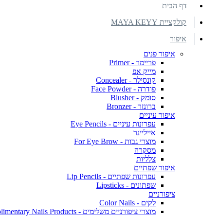
דף הבית
קולקציית MAYA KEYY
איפור
איפור פנים
פריימר - Primer
מייק אפ
קונסילר - Concealer
פודרה - Face Powder
סומק - Blusher
ברונזר - Bronzer
איפור עיניים
עפרונות עיניים - Eye Pencils
אייליינר
מוצרי גבות - For Eye Brow
מסקרה
צלליות
איפור שפתיים
עפרונות שפתיים - Lip Pencils
שפתונים - Lipsticks
ציפורניים
לקים - Color Nails
מוצרי ציפורניים משלימים - Complimentary Nails Products