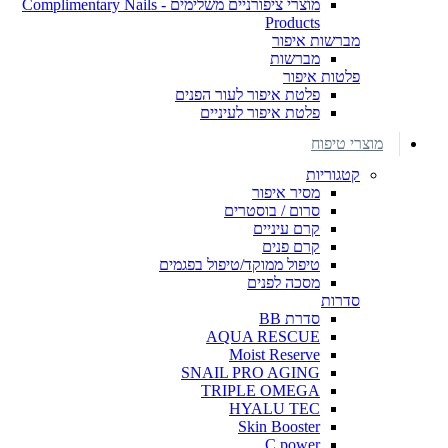
מוצרי ציפורניים משלימים - Complimentary Nails
Products
מברשות איפור
מברשות
פלטות איפור
פלטת איפור לעור הפנים
פלטת איפור לעיניים
מוצרי טיפוח
קטגוריות
מסיר איפור
סרום / בוסטרים
קרם עיניים
קרם פנים
טיפול ממוקד/טיפול בפגמים
מסכה לפנים
סדרות
סדרת BB
AQUA RESCUE
Moist Reserve
SNAIL PRO AGING
TRIPLE OMEGA
HYALU TEC
Skin Booster
C power