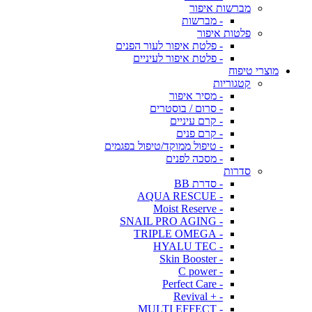
מברשות איפור
- מברשות
פלטות איפור
- פלטת איפור לעור הפנים
- פלטת איפור לעיניים
מוצרי טיפוח
קטגוריות
- מסיר איפור
- סרום / בוסטרים
- קרם עיניים
- קרם פנים
- טיפול ממוקד/טיפול בפגמים
- מסכה לפנים
סדרות
- סדרת BB
- AQUA RESCUE
- Moist Reserve
- SNAIL PRO AGING
- TRIPLE OMEGA
- HYALU TEC
- Skin Booster
- C power
- Perfect Care
- + Revival
- MULTI EFFECT