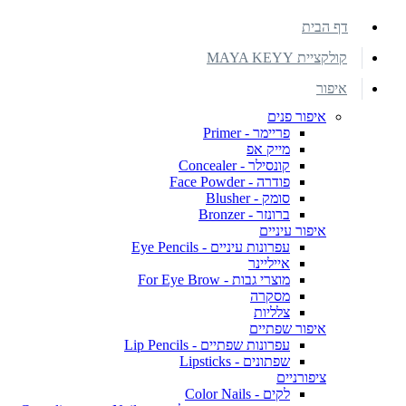
דף הבית
קולקציית MAYA KEYY
איפור
איפור פנים
פריימר - Primer
מייק אפ
קונסילר - Concealer
פודרה - Face Powder
סומק - Blusher
ברונזר - Bronzer
איפור עיניים
עפרונות עיניים - Eye Pencils
אייליינר
מוצרי גבות - For Eye Brow
מסקרה
צלליות
איפור שפתיים
עפרונות שפתיים - Lip Pencils
שפתונים - Lipsticks
ציפורניים
לקים - Color Nails