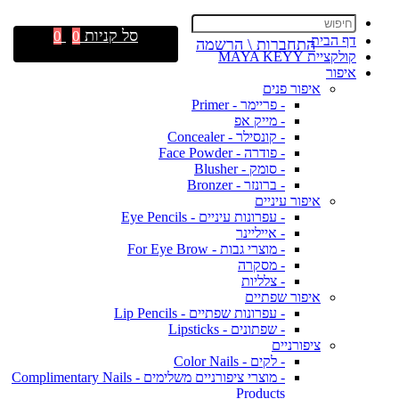
סל קניות
0
0
דף הבית
התחברות \ הרשמה
קולקציית MAYA KEYY
איפור
איפור פנים
- פריימר - Primer
- מייק אפ
- קונסילר - Concealer
- פודרה - Face Powder
- סומק - Blusher
- ברונזר - Bronzer
איפור עיניים
- עפרונות עיניים - Eye Pencils
- אייליינר
- מוצרי גבות - For Eye Brow
- מסקרה
- צלליות
איפור שפתיים
- עפרונות שפתיים - Lip Pencils
- שפתונים - Lipsticks
ציפורניים
- לקים - Color Nails
- מוצרי ציפורניים משלימים - Complimentary Nails
Products