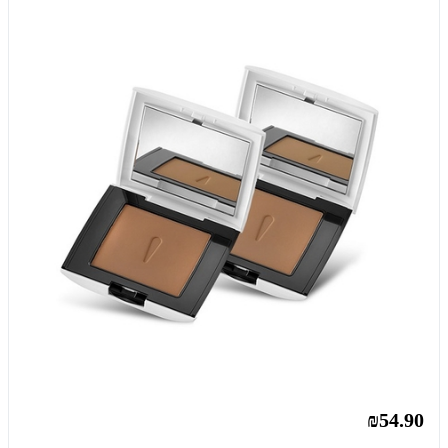
₪54.90