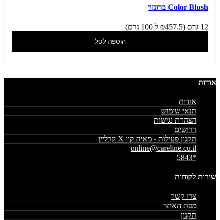
Color Blush ברונזר
12 גרם (₪457.5 ל 100 גרם)
הוספה לסל
אודות
אודות
תנאי שימוש
הצהרת נגישות
דרושים
תקנון פעילות - מאיה קיי X קרליין
online@careline.co.il
*5843
שירות לקוחות
צרו קשר
מפת האתר
תקנון