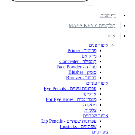
דף הבית
קולקציית MAYA KEYY
איפור
איפור פנים
פריימר - Primer
מייק אפ
קונסילר - Concealer
פודרה - Face Powder
סומק - Blusher
ברונזר - Bronzer
איפור עיניים
עפרונות עיניים - Eye Pencils
אייליינר
מוצרי גבות - For Eye Brow
מסקרה
צלליות
איפור שפתיים
עפרונות שפתיים - Lip Pencils
שפתונים - Lipsticks
ציפורניים