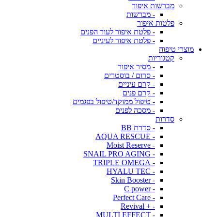
מברשות איפור
- מברשות
פלטות איפור
- פלטת איפור לעור הפנים
- פלטת איפור לעיניים
מוצרי טיפוח
קטגוריות
- מסיר איפור
- סרום / בוסטרים
- קרם עיניים
- קרם פנים
- טיפול ממוקד/טיפול בפגמים
- מסכה לפנים
סדרות
- סדרת BB
- AQUA RESCUE
- Moist Reserve
- SNAIL PRO AGING
- TRIPLE OMEGA
- HYALU TEC
- Skin Booster
- C power
- Perfect Care
- + Revival
- MULTI EFFECT