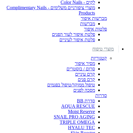
לקים - Color Nails
מוצרי ציפורניים משלימים - Complimentary Nails
Products
מברשות איפור
מברשות
פלטות איפור
פלטת איפור לעור הפנים
פלטת איפור לעיניים
מוצרי טיפוח
קטגוריות
מסיר איפור
סרום / בוסטרים
קרם עיניים
קרם פנים
טיפול ממוקד/טיפול בפגמים
מסכה לפנים
סדרות
סדרת BB
AQUA RESCUE
Moist Reserve
SNAIL PRO AGING
TRIPLE OMEGA
HYALU TEC
Skin Booster