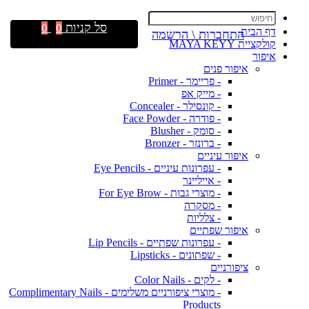
סל קניות
0
0
דף הבית
התחברות \ הרשמה
קולקציית MAYA KEYY
איפור
איפור פנים
- פריימר - Primer
- מייק אפ
- קונסילר - Concealer
- פודרה - Face Powder
- סומק - Blusher
- ברונזר - Bronzer
איפור עיניים
- עפרונות עיניים - Eye Pencils
- אייליינר
- מוצרי גבות - For Eye Brow
- מסקרה
- צלליות
איפור שפתיים
- עפרונות שפתיים - Lip Pencils
- שפתונים - Lipsticks
ציפורניים
- לקים - Color Nails
- מוצרי ציפורניים משלימים - Complimentary Nails
Products