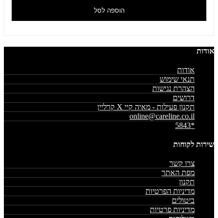
הוספה לסל
אודות
אודות
תנאי שימוש
הצהרת נגישות
דרושים
תקנון פעילות - מאיה קיי X קרליין
online@careline.co.il
*5843
שירות לקוחות
צרו קשר
מפת האתר
תקנון
מדיניות הפרטיות
ביטולים
מדיניות פרטיות