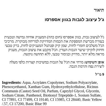
תיאור
ג'ל עיצוב לגבות בגוון אספרסו
ג'ל לעיצוב גבות, בגוון אספרסו (חום כהה) המעניק אחיזה גמישה וטבעית
בעזרת מברשת המספקת את הכמות המדויקת למריחה מבוקרת. מרכיבי
הג'ל משלבים חומרי לחות, שמן קיק ופנתנול המעניקים לחות, ברק טבעי
וחיזוק לזקיקי שיער הגבות העדין. הג'ל מקבע את עיצוב הגבות, מעניק
מראה מלא יותר, מדויק ובגימור טבעי, ללא תחושה נוקשה.
אופן השימוש:
מרחי את הג'ל על הגבות במשיכות קצרות כלפי מעלה
ליצירת נפח והרמת הגבה.
9 מ"ל
Aqua, Acrylates Copolymer, Sodium Polyacrylate,
Ingredients:
Phenoxyethanol, Xanthan Gum, Hydroxyethylcellulose, Ricinus
Communis (Castor) Seed Oil, Parfum, Caprylyl Glycol, Glycerin,
Sodium Citrate, Panthenol, Biotionyl Tripeptide-1, Sosium Sulfate,
CI 77891, CI 77499, CI 19140, CI 15985, CI 28440, Basic Yellow
/
57, CI 17200, Basic Blue 99.