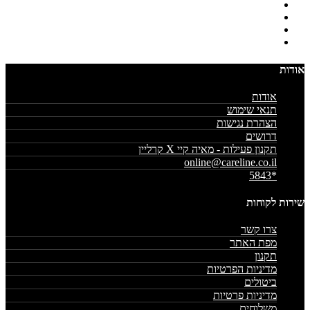
אודות
אודות
תנאי שימוש
הצהרת נגישות
דרושים
תקנון פעילות - מאיה קיי X קרליין
online@careline.co.il
*5843
שירות לקוחות
צרו קשר
מפת האתר
תקנון
מדיניות הפרטיות
ביטולים
מדיניות פרטיות
משלוחים