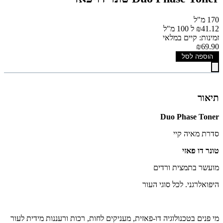
170 מ"ל
₪41.12 ל 100 מ"ל
זמינות: קיים במלאי
₪69.90
הוספה לסל
תיאור
Duo Phase Toner
סדרת מאיה קיי
טונר דו פאזי
מועשר בתמצית ורדים
היפואלרגני. לכל סוגי העור
מי פנים בטכנולוגיה דו-פאזית, מעניקים לחות, רכות ורעננות מידית לעור