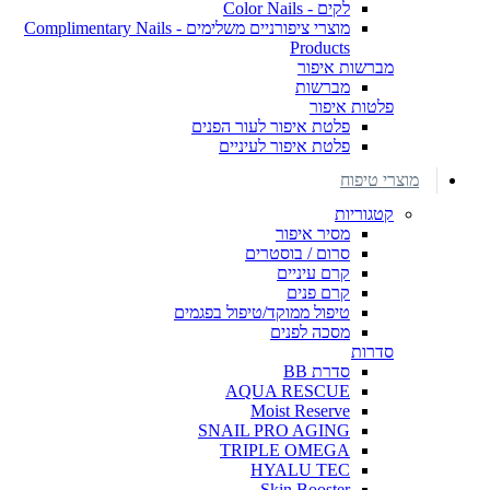
לקים - Color Nails
מוצרי ציפורניים משלימים - Complimentary Nails
Products
מברשות איפור
מברשות
פלטות איפור
פלטת איפור לעור הפנים
פלטת איפור לעיניים
מוצרי טיפוח
קטגוריות
מסיר איפור
סרום / בוסטרים
קרם עיניים
קרם פנים
טיפול ממוקד/טיפול בפגמים
מסכה לפנים
סדרות
סדרת BB
AQUA RESCUE
Moist Reserve
SNAIL PRO AGING
TRIPLE OMEGA
HYALU TEC
Skin Booster