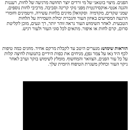
הפנים. מיצוי בוטאני של מי ורדים יוצר תחושה מרגיעה של לחות, רעננות
והגנה אנטי-אוקסידנטית מפני נזקי קרינה וסביבה. מרכיבי לחות נוספים,
שמני שקדים, מקדמיה וסקוואלן מזינים בלחות עשירה, וויטמינים וחומרי
הרגעה המסייעים באיזון העור והגברת יכולת השמירה על הלחות
הטבעית. לאחר השימוש העור נראה זוהר יותר, רך ונעים, מוכן לקליטת
סרום, קרם לחות או איפור. מתאים לכל סוגי העור ולעור רגיש.
הוראות שימוש:
מנערים היטב עד לקבלת מרקם אחיד. מוזגים כמה טיפות
לכף היד (או על צמר גפן), מניחים את כפות הידיים בתנועות לחיצה קלות
על כל עור הפנים, הצוואר והמחשוף. מומלץ לשימוש בוקר וערב לאחר
ניקוי העור וכחלק משגרת הטיפוח היומית שלך.