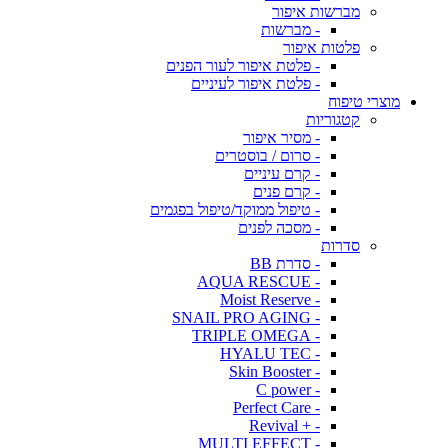
מברשות איפור
- מברשות
פלטות איפור
- פלטת איפור לעור הפנים
- פלטת איפור לעיניים
מוצרי טיפוח
קטגוריות
- מסיר איפור
- סרום / בוסטרים
- קרם עיניים
- קרם פנים
- טיפול ממוקד/טיפול בפגמים
- מסכה לפנים
סדרות
- סדרת BB
- AQUA RESCUE
- Moist Reserve
- SNAIL PRO AGING
- TRIPLE OMEGA
- HYALU TEC
- Skin Booster
- C power
- Perfect Care
- + Revival
- MULTI EFFECT