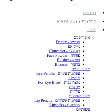
דף הבית
קולקציית MAYA KEYY
איפור
איפור פנים
פריימר - Primer
מייק אפ
קונסילר - Concealer
פודרה - Face Powder
סומק - Blusher
ברונזר - Bronzer
איפור עיניים
עפרונות עיניים - Eye Pencils
אייליינר
מוצרי גבות - For Eye Brow
מסקרה
צלליות
איפור שפתיים
עפרונות שפתיים - Lip Pencils
שפתונים - Lipsticks
ציפורניים