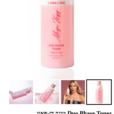
Duo Phase Toner טונר דו-פאזי