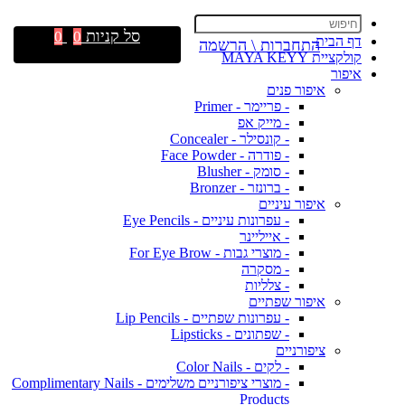
סל קניות
0
0
דף הבית
התחברות \ הרשמה
קולקציית MAYA KEYY
איפור
איפור פנים
- פריימר - Primer
- מייק אפ
- קונסילר - Concealer
- פודרה - Face Powder
- סומק - Blusher
- ברונזר - Bronzer
איפור עיניים
- עפרונות עיניים - Eye Pencils
- אייליינר
- מוצרי גבות - For Eye Brow
- מסקרה
- צלליות
איפור שפתיים
- עפרונות שפתיים - Lip Pencils
- שפתונים - Lipsticks
ציפורניים
- לקים - Color Nails
- מוצרי ציפורניים משלימים - Complimentary Nails
Products