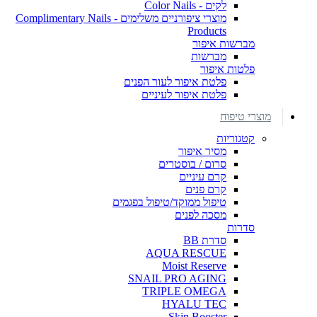
לקים - Color Nails
מוצרי ציפורניים משלימים - Complimentary Nails
Products
מברשות איפור
מברשות
פלטות איפור
פלטת איפור לעור הפנים
פלטת איפור לעיניים
מוצרי טיפוח
קטגוריות
מסיר איפור
סרום / בוסטרים
קרם עיניים
קרם פנים
טיפול ממוקד/טיפול בפגמים
מסכה לפנים
סדרות
סדרת BB
AQUA RESCUE
Moist Reserve
SNAIL PRO AGING
TRIPLE OMEGA
HYALU TEC
Skin Booster