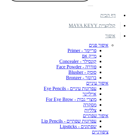
דף הבית
קולקציית MAYA KEYY
איפור
איפור פנים
פריימר - Primer
מייק אפ
קונסילר - Concealer
פודרה - Face Powder
סומק - Blusher
ברונזר - Bronzer
איפור עיניים
עפרונות עיניים - Eye Pencils
אייליינר
מוצרי גבות - For Eye Brow
מסקרה
צלליות
איפור שפתיים
עפרונות שפתיים - Lip Pencils
שפתונים - Lipsticks
ציפורניים