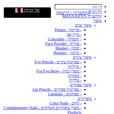
סל קניות
0
0
דף הבית
התחברות \ הרשמה
קולקציית MAYA KEYY
איפור
איפור פנים
- פריימר - Primer
- מייק אפ
- קונסילר - Concealer
- פודרה - Face Powder
- סומק - Blusher
- ברונזר - Bronzer
איפור עיניים
- עפרונות עיניים - Eye Pencils
- אייליינר
- מוצרי גבות - For Eye Brow
- מסקרה
- צלליות
איפור שפתיים
- עפרונות שפתיים - Lip Pencils
- שפתונים - Lipsticks
ציפורניים
- לקים - Color Nails
- מוצרי ציפורניים משלימים - Complimentary Nails
Products