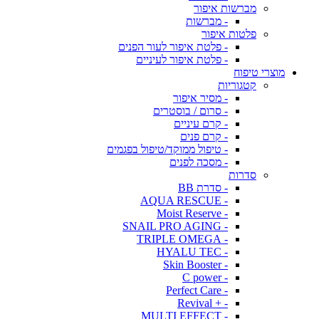
מברשות איפור
- מברשות
פלטות איפור
- פלטת איפור לעור הפנים
- פלטת איפור לעיניים
מוצרי טיפוח
קטגוריות
- מסיר איפור
- סרום / בוסטרים
- קרם עיניים
- קרם פנים
- טיפול ממוקד/טיפול בפגמים
- מסכה לפנים
סדרות
- סדרת BB
- AQUA RESCUE
- Moist Reserve
- SNAIL PRO AGING
- TRIPLE OMEGA
- HYALU TEC
- Skin Booster
- C power
- Perfect Care
- + Revival
- MULTI EFFECT