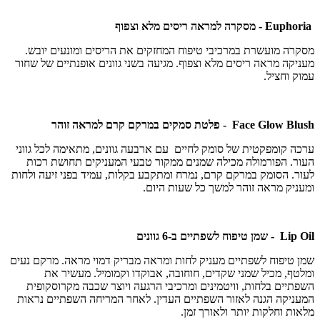
Euphoria - מסקרה למראה ריסים מלא וצפוף
מסקרה מועשרת במרכיבי טיפוח המחזקים את הריסים ומונעים יובש.
מעניקה מראה ריסים מלא וצפוף. מגיעה בשני גוונים אופנתיים של שחור
עמוק וחציל.
Face Glow Blush - פלטת סמקים במרקם קרם למראה זוהר
ערכה קומפקטית של סומק לחיים עם ארבעה גוונים, מתאימה לכל גווני
העור. הפורמולה מכילה שמנים ממקור טבעי המעניקים תחושת רכות
לעור. הסומק במרקם קרם, נמרח ומתקבע בקלות, עמיד בפני זיעה ולחות
ומעניק מראה זוהר למשך כל שעות היום.
Lip Oil - שמן טיפוח לשפתיים ב-6 גוונים
שמן טיפוח לשפתיים מעניק לחות ומראה מבריק דמוי מראה. מרקם נעים
ומלטף, מכיל שמני שקדים, חוחובה, אבוקדו וקמומיל. מעשיר את
השפתיים בלחות, וויטמינים ומרכיבי הרגעה ויוצר שכבה מקרוסקופית
המעניקה הגנה לאזור השפתיים העדין. לאחר המריחה השפתיים נראות
מלאות וחלקות יותר ולאורך זמן.