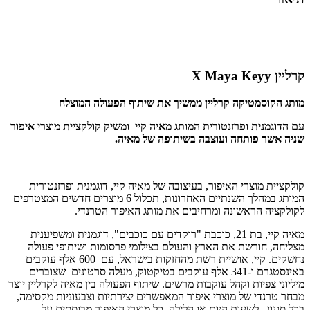
קרליין X Maya Keyy
מותג הקוסמטיקה קרליין ממשיך את שיתוף הפעולה המוצלח
עם הדוגמנית ופרזנטורית המותג מאיה קיי ומשיק קולקציית מוצרי איפור
שניה אשר פותחה ועוצבה בשיתופה של מאיה.
קולקציית מוצרי האיפור, בעיצובה של מאיה קיי, דוגמנית ופרזנטורית
המותג במהלך השנתיים האחרונות, תכלול 6 מוצרים חדשים המצטרפים
לקולקציה הראשונה ומרחיבים את מותג האיפור הטרנדי.
מאיה קיי, בת 21, כוכבת "רוקדים עם כוכבים", דוגמנית ומשפיענית
מצליחה, חורשת את הארץ והעולם בצילומי פרסומות ושיתופי פעולה
נחשקים. קיי, אושיית רשת מהחזקות בישראל, עם 600 אלף עוקבים
באינסטגרם ו-341 אלף עוקבים בטיקטוק, מעלה סרטונים שצוברים
מיליוני צפיות וקהל עוקבות מרשים. שיתוף הפעולה בין מאיה לקרליין יוצר
מבחר טרנדי של מוצרי איפור המאפשרים יצירתיות וצבעוניות מקסימה,
בכל סגנון , לשעות היום או הלילה. כל מוצרי האיפור מבוססים על