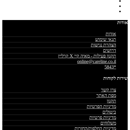
אודות
אודות
תנאי שימוש
הצהרת נגישות
דרושים
תקנון פעילות - מאיה קיי X קרליין
online@careline.co.il
*5843
שירות לקוחות
צרו קשר
מפת האתר
תקנון
מדיניות הפרטיות
ביטולים
מדיניות פרטיות
משלוחים
מדיניות החלפות/החזרות