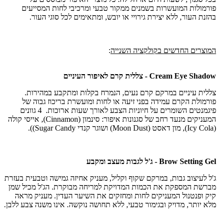
פורמולות המועשרות בשמנים ממקור טבעי ומרכיבי לחות המסייעים
בהזנת העור, ללא יצירת גירויי או יובש, ומתאימים לכל סוגי העור.
המוצרים החדשים בקולקציה השנייה
:
Cream Eye Shadow - צללית קרם לאיפור העיניים
צללית עיניים במרקם קרם נעים, הנמרח בקלות ומתקבע במהירות.
פורמולת הקרם עמידה בפני זיעה או לחות ומועשרת בריכוז גבוה של
פיגמנטים השומרים על חיוניות הצבע לאורך שעות ארוכות. 4 גוונים
המעניקים מנעד רחב של סגנונות איפור: סינמון (Cinnamon), אייסי קולה
(Icy Cola), מון דאסט (Moon Dust) ושוגר קנדי Sugar Candy)).
Brow Setting Gel - ג'ל לגבות מעצב ומקבע
ג'ל לעיצוב גבות, במרקם שקוף וקליל, מעניק אחיזה גמישה וטבעית בעזרת
מברשת המספקת את הכמות המדויקת למריחה מבוקרת. הג'ל מכיל שמן
קיק ופנטנול המעניקים לחות ומחזקים את השיער העדין. מעניק מראה
מלא יותר, מדויק ובגימור טבעי, ללא תחושה נוקשה. אינו משנה צבע ללבן.