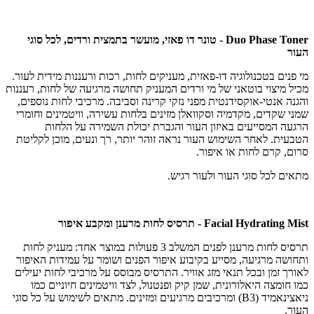
Duo Phase Toner - טונר דו פאזי, מועשר בתמצית ורדים, לכל סוגי
העור
מי פנים בטכנולוגיה דו-פאזית, מעניקים לחות, רכות ורעננות מידית לעור.
מכיל מיצוי בוטאני של מי ורדים המעניק תחושה מרגיעה של לחות, רעננות
והגנה אנטי-אוקסידנטית מפני נזקי קרינה וסביבה. מרכיבי לחות נוספים,
שמני שקדים, מקדמיה וסקוואלן מזינים בלחות עשירה, וויטמינים וחומרי
הרגעה המסייעים באיזון העור והגברת יכולת השמירה על הלחות
הטבעית. לאחר השימוש העור נראה זוהר יותר, רך ונעים, מוכן לקליטת
סרום, קרם לחות או איפור.
מתאים לכל סוגי העור ולעור רגיש.
Facial Hydrating Mist - תרסיס לחות מרענן ומקבע איפור
תרסיס לחות מרענן לפנים המשלב 3 פעולות במוצר אחד: מעניק לחות
ותחושה מרגיעה, מסייע בקיבוע איפור הפנים ושומר על עמידות האיפור
לאורך זמן ובכל תנאי מזג אוויר. התרסיס מבוסס על מרכיבי לחות יעילים
כמו חומצה היאלורונית, שמן קיק ופנטנול, לצד וויטמינים חיוניים כמו
ניאצינאמיד (B3) ומרכיבים מרגיעים ומזינים. מתאים לשימוש על כל סוגי
העור.