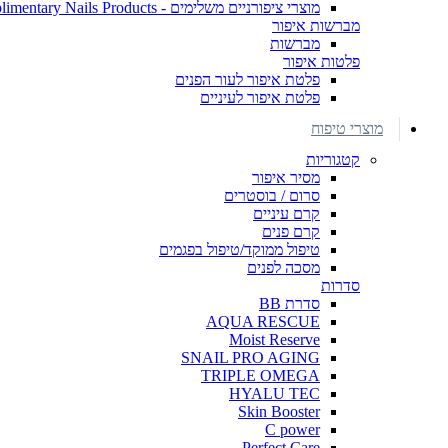
מוצרי ציפורניים משלימים - Complimentary Nails Products
מברשות איפור
מברשות
פלטות איפור
פלטת איפור לעור הפנים
פלטת איפור לעיניים
מוצרי טיפוח
קטגוריות
מסיר איפור
סרום / בוסטרים
קרם עיניים
קרם פנים
טיפול ממוקד/טיפול בפגמים
מסכה לפנים
סדרות
סדרת BB
AQUA RESCUE
Moist Reserve
SNAIL PRO AGING
TRIPLE OMEGA
HYALU TEC
Skin Booster
C power
Perfect Care