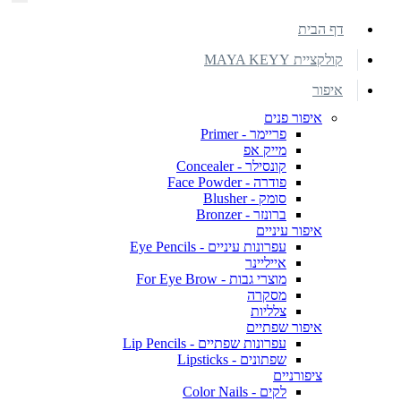
דף הבית
קולקציית MAYA KEYY
איפור
איפור פנים
פריימר - Primer
מייק אפ
קונסילר - Concealer
פודרה - Face Powder
סומק - Blusher
ברונזר - Bronzer
איפור עיניים
עפרונות עיניים - Eye Pencils
אייליינר
מוצרי גבות - For Eye Brow
מסקרה
צלליות
איפור שפתיים
עפרונות שפתיים - Lip Pencils
שפתונים - Lipsticks
ציפורניים
לקים - Color Nails