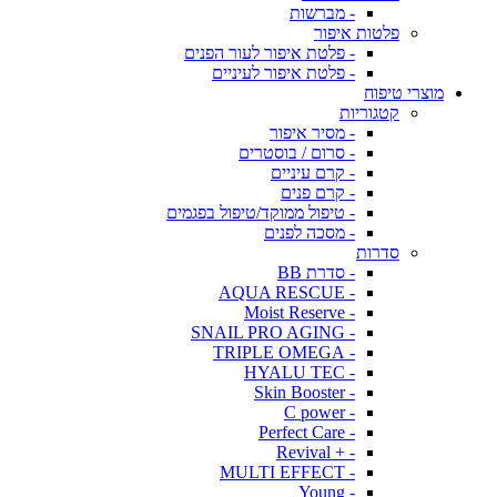
- מברשות
פלטות איפור
- פלטת איפור לעור הפנים
- פלטת איפור לעיניים
מוצרי טיפוח
קטגוריות
- מסיר איפור
- סרום / בוסטרים
- קרם עיניים
- קרם פנים
- טיפול ממוקד/טיפול בפגמים
- מסכה לפנים
סדרות
- סדרת BB
- AQUA RESCUE
- Moist Reserve
- SNAIL PRO AGING
- TRIPLE OMEGA
- HYALU TEC
- Skin Booster
- C power
- Perfect Care
- + Revival
- MULTI EFFECT
- Young