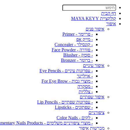
דף הבית
קולקציית MAYA KEYY
איפור
איפור פנים
- פריימר - Primer
- מייק אפ
- קונסילר - Concealer
- פודרה - Face Powder
- סומק - Blusher
- ברונזר - Bronzer
איפור עיניים
- עפרונות עיניים - Eye Pencils
- אייליינר
- מוצרי גבות - For Eye Brow
- מסקרה
- צלליות
איפור שפתיים
- עפרונות שפתיים - Lip Pencils
- שפתונים - Lipsticks
ציפורניים
- לקים - Color Nails
- מוצרי ציפורניים משלימים - Complimentary Nails Products
מברשות איפור