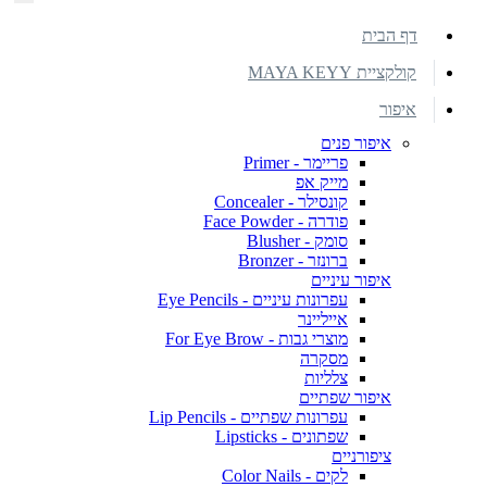
דף הבית
קולקציית MAYA KEYY
איפור
איפור פנים
פריימר - Primer
מייק אפ
קונסילר - Concealer
פודרה - Face Powder
סומק - Blusher
ברונזר - Bronzer
איפור עיניים
עפרונות עיניים - Eye Pencils
אייליינר
מוצרי גבות - For Eye Brow
מסקרה
צלליות
איפור שפתיים
עפרונות שפתיים - Lip Pencils
שפתונים - Lipsticks
ציפורניים
לקים - Color Nails