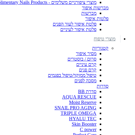
מוצרי ציפורניים משלימים - Complimentary Nails Products
מברשות איפור
מברשות
פלטות איפור
פלטת איפור לעור הפנים
פלטת איפור לעיניים
מוצרי טיפוח
קטגוריות
מסיר איפור
סרום / בוסטרים
קרם עיניים
קרם פנים
טיפול ממוקד/טיפול בפגמים
מסכה לפנים
סדרות
סדרת BB
AQUA RESCUE
Moist Reserve
SNAIL PRO AGING
TRIPLE OMEGA
HYALU TEC
Skin Booster
C power
Perfect Care