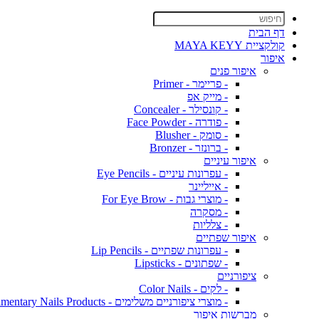
דף הבית
קולקציית MAYA KEYY
איפור
איפור פנים
- פריימר - Primer
- מייק אפ
- קונסילר - Concealer
- פודרה - Face Powder
- סומק - Blusher
- ברונזר - Bronzer
איפור עיניים
- עפרונות עיניים - Eye Pencils
- אייליינר
- מוצרי גבות - For Eye Brow
- מסקרה
- צלליות
איפור שפתיים
- עפרונות שפתיים - Lip Pencils
- שפתונים - Lipsticks
ציפורניים
- לקים - Color Nails
- מוצרי ציפורניים משלימים - Complimentary Nails Products
מברשות איפור