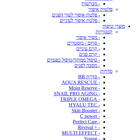
- מברשות
פלטות איפור
- פלטת איפור לעור הפנים
- פלטת איפור לעיניים
מוצרי טיפוח
קטגוריות
- מסיר איפור
- סרום / בוסטרים
- קרם עיניים
- קרם פנים
- טיפול ממוקד/טיפול בפגמים
- מסכה לפנים
סדרות
- סדרת BB
- AQUA RESCUE
- Moist Reserve
- SNAIL PRO AGING
- TRIPLE OMEGA
- HYALU TEC
- Skin Booster
- C power
- Perfect Care
- + Revival
- MULTI EFFECT
- Young