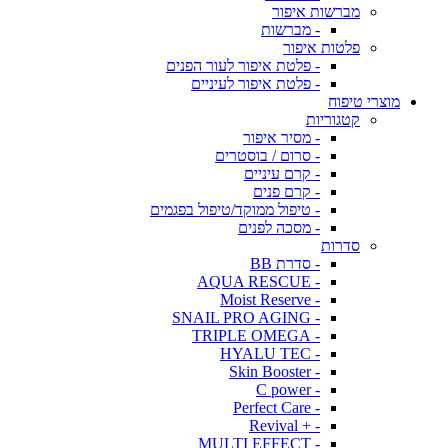
מברשות איפור
- מברשות
פלטות איפור
- פלטת איפור לעור הפנים
- פלטת איפור לעיניים
מוצרי טיפוח
קטגוריות
- מסיר איפור
- סרום / בוסטרים
- קרם עיניים
- קרם פנים
- טיפול ממוקד/טיפול בפגמים
- מסכה לפנים
סדרות
- סדרת BB
- AQUA RESCUE
- Moist Reserve
- SNAIL PRO AGING
- TRIPLE OMEGA
- HYALU TEC
- Skin Booster
- C power
- Perfect Care
- + Revival
- MULTI EFFECT