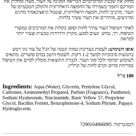
מחזק את שכבת המיקרוביום הבריאה המגינה על העור, מעדן ומחליק את
המרקם ותומך בשמירה על החומצה היאלורונית והקולגן הטבעיים של
העור. מרכיבי לחות, חומצה היאלורונית, פנטנול וניאצינאמיד מזינים
ומרגיעים, מותירים את העור עשיר בלחות.
לאחר הטיפול העור עתיר לחות וסופג בקלות את המרכיבים במוצרי
הטיפוח, רך, גמיש ונעים למגע, מקרין ורדרדות טבעית וצעיר יותר
למראה.
אופן השימוש:
לעסות בעדינות כמות קטנה של הג'ל על עור נקי ויבש
בתנועות סיבוביות למשך 1-2 דקות. לשטוף היטב במים פושרים. מתאים
לשימוש יומיומי ולכל סוגי העור. לגברת התוצאות מומלץ לסיים את הטיפול
במריחת סרום וקרם לחות של קרליין.
100 מ"ל
Ingredients:
Aqua (Water), Glycerin, Pentylene Glycol,
Carbomer, Aminomethyl Propanol, Parfum (Fragrance), Panthenol,
Sodium Hyaluronate, Niacinamide, Basic Yellow 57, Propylene
Glycol, Bacillus Fermet, Benzophenone-4, Sodium Phytate, Papaya
Hydroglycerin.
דגם/ברקוד: 7290104966095