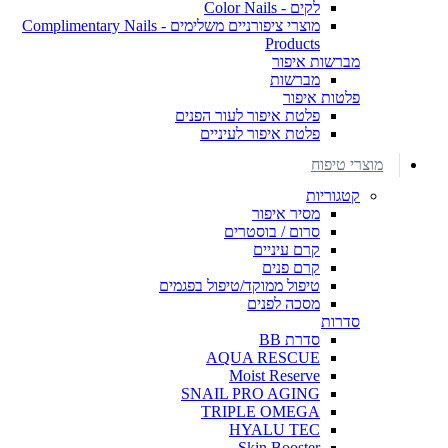
לקים - Color Nails
מוצרי ציפורניים משלימים - Complimentary Nails
Products
מברשות איפור
מברשות
פלטות איפור
פלטת איפור לעור הפנים
פלטת איפור לעיניים
מוצרי טיפוח
קטגוריות
מסיר איפור
סרום / בוסטרים
קרם עיניים
קרם פנים
טיפול ממוקד/טיפול בפגמים
מסכה לפנים
סדרות
סדרת BB
AQUA RESCUE
Moist Reserve
SNAIL PRO AGING
TRIPLE OMEGA
HYALU TEC
Skin Booster