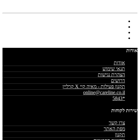
אודות
אודות
תנאי שימוש
הצהרת נגישות
דרושים
תקנון פעילות - מאיה קיי X קרליין
online@careline.co.il
*5843
שירות לקוחות
צרו קשר
מפת האתר
תקנון