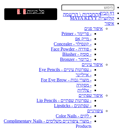
סל קניות
0
0
דף הבית
התחברות \ הרשמה
קולקציית MAYA KEYY
איפור
איפור פנים
- פריימר - Primer
- מייק אפ
- קונסילר - Concealer
- פודרה - Face Powder
- סומק - Blusher
- ברונזר - Bronzer
איפור עיניים
- עפרונות עיניים - Eye Pencils
- אייליינר
- מוצרי גבות - For Eye Brow
- מסקרה
- צלליות
איפור שפתיים
- עפרונות שפתיים - Lip Pencils
- שפתונים - Lipsticks
ציפורניים
- לקים - Color Nails
- מוצרי ציפורניים משלימים - Complimentary Nails
Products