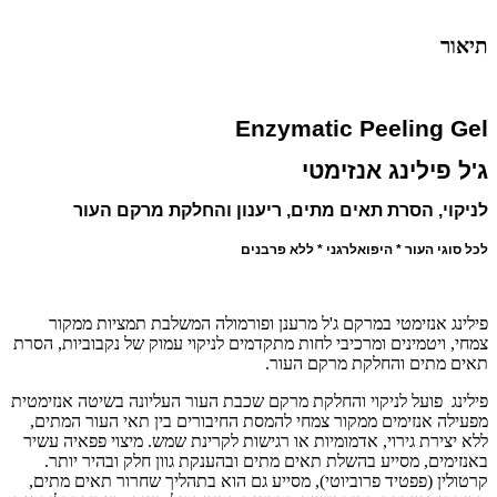
תיאור
Enzymatic Peeling Gel
ג'ל פילינג אנזימטי
לניקוי, הסרת תאים מתים, ריענון והחלקת מרקם העור
לכל סוגי העור * היפואלרגני * ללא פרבנים
פילינג אנזימטי במרקם ג'ל מרענן ופורמולה המשלבת תמציות ממקור
צמחי, ויטמינים ומרכיבי לחות מתקדמים
לניקוי עמוק של נקבוביות, הסרת
תאים מתים והחלקת מרקם העור.
פילינג פועל לניקוי והחלקת מרקם שכבת העור העליונה בשיטה אנזימטית
מפעילה אנזימים ממקור צמחי להמסת החיבורים בין תאי העור המתים,
ללא יצירת גירוי, אדמומיות או רגישות לקרינת שמש. מיצוי פפאיה עשיר
באנזימים, מסייע בהשלת תאים מתים ובהענקת גוון חלק ובהיר יותר.
קרטולין (פפטיד פרוביוטי), מסייע גם הוא בתהליך שחרור תאים מתים,