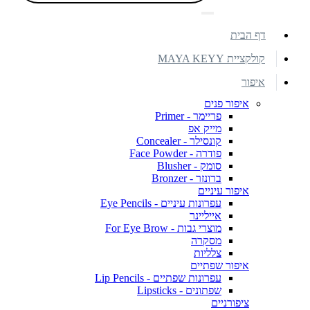
דף הבית
קולקציית MAYA KEYY
איפור
איפור פנים
פריימר - Primer
מייק אפ
קונסילר - Concealer
פודרה - Face Powder
סומק - Blusher
ברונזר - Bronzer
איפור עיניים
עפרונות עיניים - Eye Pencils
אייליינר
מוצרי גבות - For Eye Brow
מסקרה
צלליות
איפור שפתיים
עפרונות שפתיים - Lip Pencils
שפתונים - Lipsticks
ציפורניים