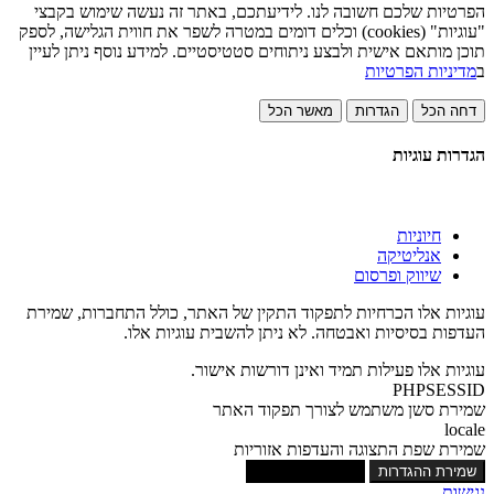
הפרטיות שלכם חשובה לנו. לידיעתכם, באתר זה נעשה שימוש בקבצי
"עוגיות" (cookies) וכלים דומים במטרה לשפר את חווית הגלישה, לספק
תוכן מותאם אישית ולבצע ניתוחים סטטיסטיים. למידע נוסף ניתן לעיין
ב
מדיניות הפרטיות
דחה הכל
הגדרות
מאשר הכל
הגדרות עוגיות
חיוניות
אנליטיקה
שיווק ופרסום
עוגיות אלו הכרחיות לתפקוד התקין של האתר, כולל התחברות, שמירת
העדפות בסיסיות ואבטחה. לא ניתן להשבית עוגיות אלו.
עוגיות אלו פעילות תמיד ואינן דורשות אישור.
PHPSESSID
שמירת סשן משתמש לצורך תפקוד האתר
locale
שמירת שפת התצוגה והעדפות אזוריות
שמירת ההגדרות
אישור כל העוגיות
נגישות