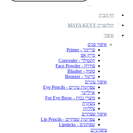
דף הבית
קולקציית MAYA KEYY
איפור
איפור פנים
פריימר - Primer
מייק אפ
קונסילר - Concealer
פודרה - Face Powder
סומק - Blusher
ברונזר - Bronzer
איפור עיניים
עפרונות עיניים - Eye Pencils
אייליינר
מוצרי גבות - For Eye Brow
מסקרה
צלליות
איפור שפתיים
עפרונות שפתיים - Lip Pencils
שפתונים - Lipsticks
ציפורניים