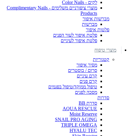
לקים - Color Nails
מוצרי ציפורניים משלימים - Complimentary Nails
Products
מברשות איפור
מברשות
פלטות איפור
פלטת איפור לעור הפנים
פלטת איפור לעיניים
מוצרי טיפוח
קטגוריות
מסיר איפור
סרום / בוסטרים
קרם עיניים
קרם פנים
טיפול ממוקד/טיפול בפגמים
מסכה לפנים
סדרות
סדרת BB
AQUA RESCUE
Moist Reserve
SNAIL PRO AGING
TRIPLE OMEGA
HYALU TEC
Skin Booster