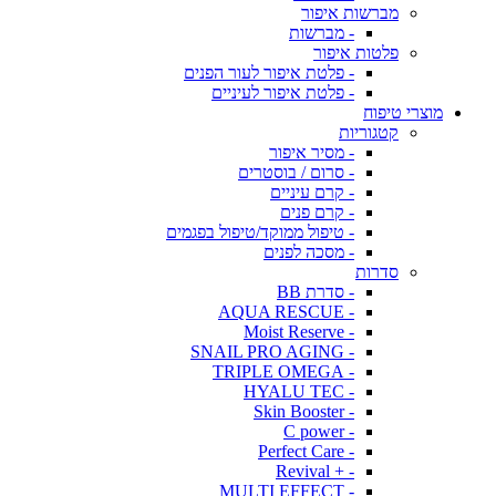
מברשות איפור
- מברשות
פלטות איפור
- פלטת איפור לעור הפנים
- פלטת איפור לעיניים
מוצרי טיפוח
קטגוריות
- מסיר איפור
- סרום / בוסטרים
- קרם עיניים
- קרם פנים
- טיפול ממוקד/טיפול בפגמים
- מסכה לפנים
סדרות
- סדרת BB
- AQUA RESCUE
- Moist Reserve
- SNAIL PRO AGING
- TRIPLE OMEGA
- HYALU TEC
- Skin Booster
- C power
- Perfect Care
- + Revival
- MULTI EFFECT