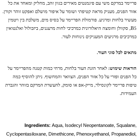
פריימר במרקם משי
עם פיגמנטים מאירים בגוון זהב, מחליק ומאחד את כל
אזור הפנים, מעניק מראה קטיפתי ושומר על איפור מושלם ו
אפקט זוהר וקורן.
מעשיר בלחות ומרגיע. פורמולת הפריימר על בסיס מים, משלבת בין ויטמין
,B
5
סקוולן וחומצה היאלורונית כמרכיבי לחות מרעננים, ביזבולול ואלנטואין
כמרכיבים מרגיעים המעניקים נינוחות לעור.
מתאים לכל סוגי העור.
הוראות שימוש
:
לאחר הזנת העור בלחות, מרחי כמות קטנה מהפריימר על
כל הפנים ופזרי על כל אזור הפנים, הצוואר והמחשוף. ניתן להוסיף כמה
טיפות פריימר לקונסילר, מייק-אפ או סומק, להעשרת המרקם בזוהר והגברת
העמידות.
Ingredients:
Aqua, Isodecyl Neopentanoate, Squalane,
Cyclopentasiloxane, Dimethicone, Phenoxyethanol, Propanediol,