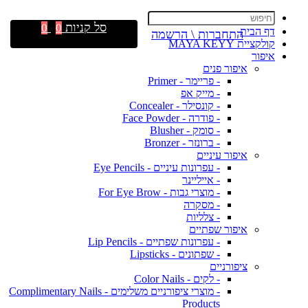
סל קניות
0
0
דף הבית
התחברות \ הרשמה
קולקציית MAYA KEYY
איפור
איפור פנים
- פריימר - Primer
- מייק אפ
- קונסילר - Concealer
- פודרה - Face Powder
- סומק - Blusher
- ברונזר - Bronzer
איפור עיניים
- עפרונות עיניים - Eye Pencils
- אייליינר
- מוצרי גבות - For Eye Brow
- מסקרה
- צלליות
איפור שפתיים
- עפרונות שפתיים - Lip Pencils
- שפתונים - Lipsticks
ציפורניים
- לקים - Color Nails
- מוצרי ציפורניים משלימים - Complimentary Nails
Products