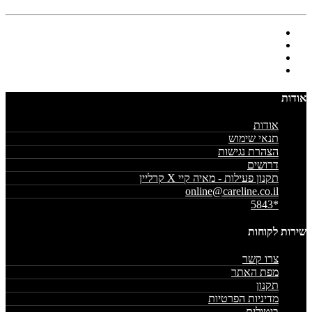
אודות
אודות
תנאי שימוש
הצהרת נגישות
דרושים
תקנון פעילות - מאיה קיי X קרליין
online@careline.co.il
*5843
שירות לקוחות
צרו קשר
מפת האתר
תקנון
מדיניות הפרטיות
ביטולים