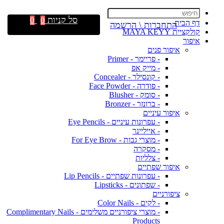
סל קניות
0
0
דף הבית
התחברות \ הרשמה
קולקציית MAYA KEYY
איפור
איפור פנים
- פריימר - Primer
- מייק אפ
- קונסילר - Concealer
- פודרה - Face Powder
- סומק - Blusher
- ברונזר - Bronzer
איפור עיניים
- עפרונות עיניים - Eye Pencils
- אייליינר
- מוצרי גבות - For Eye Brow
- מסקרה
- צלליות
איפור שפתיים
- עפרונות שפתיים - Lip Pencils
- שפתונים - Lipsticks
ציפורניים
- לקים - Color Nails
- מוצרי ציפורניים משלימים - Complimentary Nails
Products