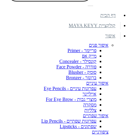
דף הבית
קולקציית MAYA KEYY
איפור
איפור פנים
פריימר - Primer
מייק אפ
קונסילר - Concealer
פודרה - Face Powder
סומק - Blusher
ברונזר - Bronzer
איפור עיניים
עפרונות עיניים - Eye Pencils
אייליינר
מוצרי גבות - For Eye Brow
מסקרה
צלליות
איפור שפתיים
עפרונות שפתיים - Lip Pencils
שפתונים - Lipsticks
ציפורניים