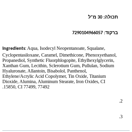
תכולה: 30 מ"ל
ברקוד: 7290104966057
:
Aqua
,
Isodecyl Neopentanoate, Squalane,
Ingredients
Cyclopentasiloxane, Caramel, Dimethicone, Phenoxyethanol,
Propanediol, Synthetic Fluorphlogopite, Ethylhexylglycerin,
Xanthan Gum, Lecithin, Sclerotium Gum, Pullulan, Sodium
Hyaluronate, Allantoin, Bisabolol
,
Panthenol,
Ethylene/Acrylic Acid Copolymer, Tin Oxide, Titanium
Dioxide, Alumina, Aluminum Stearate, Iron
Oxides, CI
15850, CI 77499, 77492.