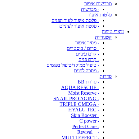
מברשות איפור
- מברשות
פלטות איפור
- פלטת איפור לעור הפנים
- פלטת איפור לעיניים
מוצרי טיפוח
קטגוריות
- מסיר איפור
- סרום / בוסטרים
- קרם עיניים
- קרם פנים
- טיפול ממוקד/טיפול בפגמים
- מסכה לפנים
סדרות
- סדרת BB
- AQUA RESCUE
- Moist Reserve
- SNAIL PRO AGING
- TRIPLE OMEGA
- HYALU TEC
- Skin Booster
- C power
- Perfect Care
- + Revival
- MULTI EFFECT