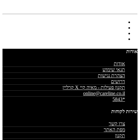
אודות
אודות
תנאי שימוש
הצהרת נגישות
דרושים
תקנון פעילות - מאיה קיי X קרליין
online@careline.co.il
*5843
שירות לקוחות
צרו קשר
מפת האתר
תקנון