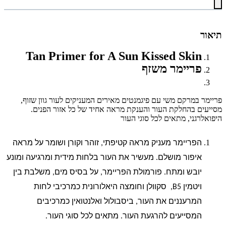
תיאור
T
an Primer for A Sun Kissed Skin
פריימר משזף
פריימר במרקם משי
עם פיגמנטים מאירים המעניקים לעור גוון שזוף,
מסייעים בהחלקת העור והענקת מראה אחיד של כל אזור הפנים.
היפואלרגני, מתאים לכל סוגי העור
הפריימר מעניק מראה קטיפתי,
זוהר וקורן
ושומר על מראה
איפור מושלם.
מעשיר את העור בלחות מידית ומרגיעה ומונע
יובש ומתח. פורמולת הפריימר, על בסיס מים, משלבת בין
ויטמין 5
,B
סקוולן וחומצה היאלורונית כמרכיבי לחות
המרעננים את העור, ביסבולול ואלנטואין כמרכיבים
המסייעים להרגעת העור. מתאים לכל סוגי העור.