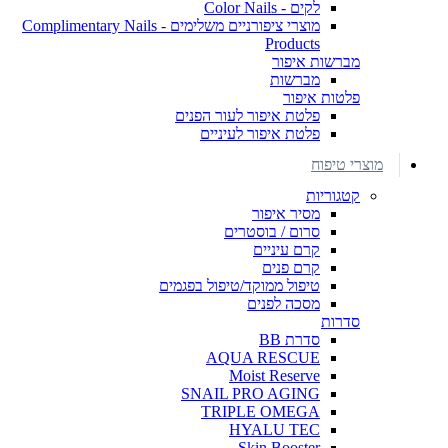
לקים - Color Nails
מוצרי ציפורניים משלימים - Complimentary Nails
Products
מברשות איפור
מברשות
פלטות איפור
פלטת איפור לעור הפנים
פלטת איפור לעיניים
מוצרי טיפוח
קטגוריות
מסיר איפור
סרום / בוסטרים
קרם עיניים
קרם פנים
טיפול ממוקד/טיפול בפגמים
מסכה לפנים
סדרות
סדרת BB
AQUA RESCUE
Moist Reserve
SNAIL PRO AGING
TRIPLE OMEGA
HYALU TEC
Skin Booster