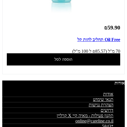
₪59.90
Oil Free תחליב לחות קל
70 מ"ל (₪85.57 ל 100 מ"ל)
הוספה לסל
אודות
אודות
תנאי שימוש
הצהרת נגישות
דרושים
תקנון פעילות - מאיה קיי X קרליין
online@careline.co.il
*5843