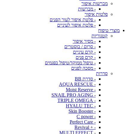
מברשות איפור
- מברשות
פלטות איפור
- פלטת איפור לעור הפנים
- פלטת איפור לעיניים
מוצרי טיפוח
קטגוריות
- מסיר איפור
- סרום / בוסטרים
- קרם עיניים
- קרם פנים
- טיפול ממוקד/טיפול בפגמים
- מסכה לפנים
סדרות
- סדרת BB
- AQUA RESCUE
- Moist Reserve
- SNAIL PRO AGING
- TRIPLE OMEGA
- HYALU TEC
- Skin Booster
- C power
- Perfect Care
- + Revival
- MULTI EFFECT