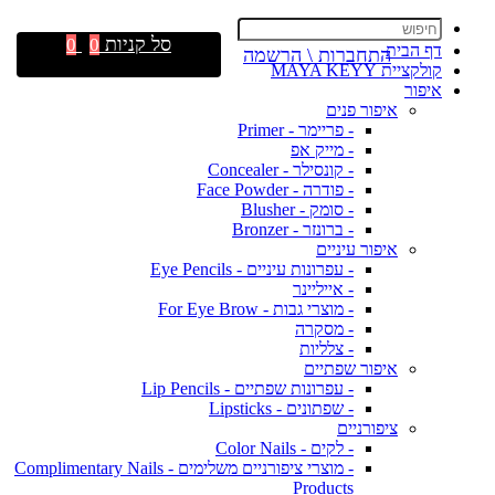
סל קניות
0
0
דף הבית
התחברות \ הרשמה
קולקציית MAYA KEYY
איפור
איפור פנים
- פריימר - Primer
- מייק אפ
- קונסילר - Concealer
- פודרה - Face Powder
- סומק - Blusher
- ברונזר - Bronzer
איפור עיניים
- עפרונות עיניים - Eye Pencils
- אייליינר
- מוצרי גבות - For Eye Brow
- מסקרה
- צלליות
איפור שפתיים
- עפרונות שפתיים - Lip Pencils
- שפתונים - Lipsticks
ציפורניים
- לקים - Color Nails
- מוצרי ציפורניים משלימים - Complimentary Nails
Products