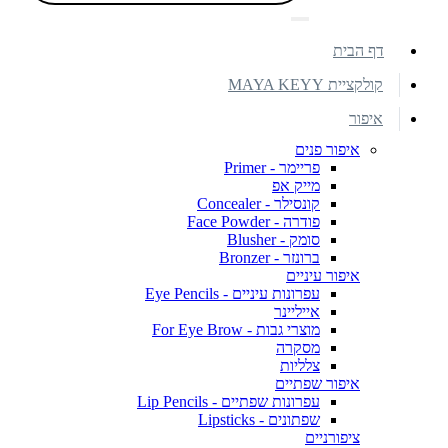
דף הבית
קולקציית MAYA KEYY
איפור
איפור פנים
פריימר - Primer
מייק אפ
קונסילר - Concealer
פודרה - Face Powder
סומק - Blusher
ברונזר - Bronzer
איפור עיניים
עפרונות עיניים - Eye Pencils
אייליינר
מוצרי גבות - For Eye Brow
מסקרה
צלליות
איפור שפתיים
עפרונות שפתיים - Lip Pencils
שפתונים - Lipsticks
ציפורניים