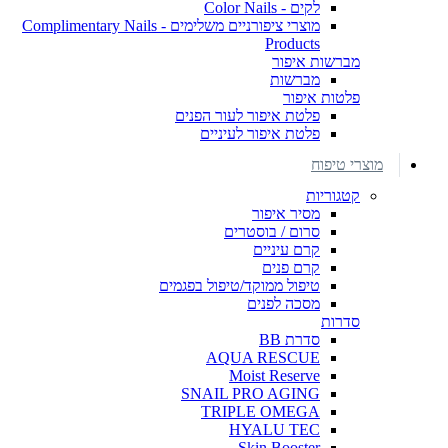
לקים - Color Nails
מוצרי ציפורניים משלימים - Complimentary Nails
Products
מברשות איפור
מברשות
פלטות איפור
פלטת איפור לעור הפנים
פלטת איפור לעיניים
מוצרי טיפוח
קטגוריות
מסיר איפור
סרום / בוסטרים
קרם עיניים
קרם פנים
טיפול ממוקד/טיפול בפגמים
מסכה לפנים
סדרות
סדרת BB
AQUA RESCUE
Moist Reserve
SNAIL PRO AGING
TRIPLE OMEGA
HYALU TEC
Skin Booster