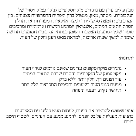
סבון פילינג עדין עם גרגירים מיקרוסקופיים לניקוי עמוק ויסודי של
הנקבוביות. מטהר, מאזן, מנטרל ברק ומפחית התפרצויות פצעונים. בין
המרכיבים: חומצה סליצילית וחומצה אזילאית המעודדות את תהליך
הסרת התאים המתים, אלנטואין המרגיע רגישות ואדמומיות ומרכיבים
סופחי שומן המונעים הצטברות שומן בפתחי הנקבוביות ומונעים תחושה
שומנית למשך שעות ארוכות, למראה מאט רענן וחלק של העור.
יתרונות
:
גרגירים מיקרוסקופים עדינים שאינם גורמים לגירוי העור
ניקוי עמוק של הנקבוביות והסרת שכבת התאים המתים
עור הפנים רך, חלק יותר וללא ברק
מניעת פגמי העור ופצעונים ותכיפות התפרצות קלה יותר
תחושה נקיה, רעננה ונינוחה
אופן שימוש:
להרטיב את הפנים, לעסות מעט פילינג עם האצבעות
בתנועות מעגליות על כל הפנים. להמנע ממגע עם העיניים, לשטוף היטב
במים.