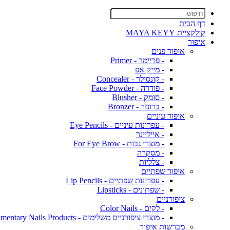
דף הבית
קולקציית MAYA KEYY
איפור
איפור פנים
- פריימר - Primer
- מייק אפ
- קונסילר - Concealer
- פודרה - Face Powder
- סומק - Blusher
- ברונזר - Bronzer
איפור עיניים
- עפרונות עיניים - Eye Pencils
- אייליינר
- מוצרי גבות - For Eye Brow
- מסקרה
- צלליות
איפור שפתיים
- עפרונות שפתיים - Lip Pencils
- שפתונים - Lipsticks
ציפורניים
- לקים - Color Nails
- מוצרי ציפורניים משלימים - Complimentary Nails Products
מברשות איפור