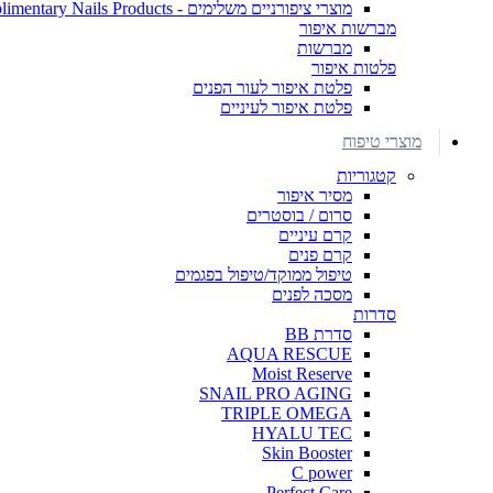
מוצרי ציפורניים משלימים - Complimentary Nails Products
מברשות איפור
מברשות
פלטות איפור
פלטת איפור לעור הפנים
פלטת איפור לעיניים
מוצרי טיפוח
קטגוריות
מסיר איפור
סרום / בוסטרים
קרם עיניים
קרם פנים
טיפול ממוקד/טיפול בפגמים
מסכה לפנים
סדרות
סדרת BB
AQUA RESCUE
Moist Reserve
SNAIL PRO AGING
TRIPLE OMEGA
HYALU TEC
Skin Booster
C power
Perfect Care