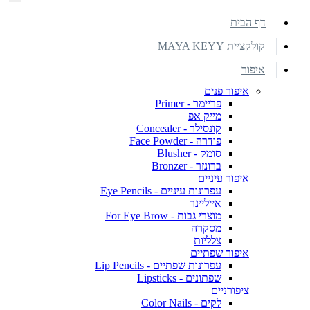
דף הבית
קולקציית MAYA KEYY
איפור
איפור פנים
פריימר - Primer
מייק אפ
קונסילר - Concealer
פודרה - Face Powder
סומק - Blusher
ברונזר - Bronzer
איפור עיניים
עפרונות עיניים - Eye Pencils
אייליינר
מוצרי גבות - For Eye Brow
מסקרה
צלליות
איפור שפתיים
עפרונות שפתיים - Lip Pencils
שפתונים - Lipsticks
ציפורניים
לקים - Color Nails