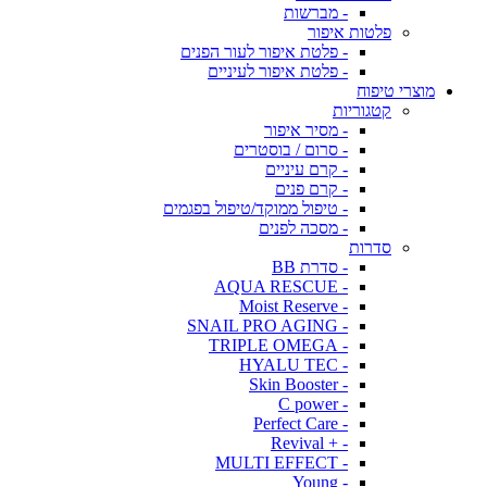
- מברשות
פלטות איפור
- פלטת איפור לעור הפנים
- פלטת איפור לעיניים
מוצרי טיפוח
קטגוריות
- מסיר איפור
- סרום / בוסטרים
- קרם עיניים
- קרם פנים
- טיפול ממוקד/טיפול בפגמים
- מסכה לפנים
סדרות
- סדרת BB
- AQUA RESCUE
- Moist Reserve
- SNAIL PRO AGING
- TRIPLE OMEGA
- HYALU TEC
- Skin Booster
- C power
- Perfect Care
- + Revival
- MULTI EFFECT
- Young