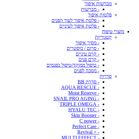
מברשות איפור
- מברשות
פלטות איפור
- פלטת איפור לעור הפנים
- פלטת איפור לעיניים
מוצרי טיפוח
קטגוריות
- מסיר איפור
- סרום / בוסטרים
- קרם עיניים
- קרם פנים
- טיפול ממוקד/טיפול בפגמים
- מסכה לפנים
סדרות
- סדרת BB
- AQUA RESCUE
- Moist Reserve
- SNAIL PRO AGING
- TRIPLE OMEGA
- HYALU TEC
- Skin Booster
- C power
- Perfect Care
- + Revival
- MULTI EFFECT