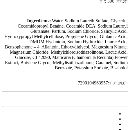
תכולה: 300 מ"ל
Ingredients:
Water, Sodium Laureth Sulfate, Glycerin,
Cocamidopropyl Betaine, Cocamide DEA, Sodium Lauroyl
Glutamate, Parfum, Sodium Chloride, Salicylic Acid,
Hydroxypropyl Methylcellulose, Propylene Glycol, Glutamic Acid,
DMDM Hydantoin, Sodium Hydroxide, Lauric Acid,
Benzophenone – 4, Allantoin, Ethoxydiglycol, Magnesium Nitrate,
Magnesium Chloride, Methylchloroisothiazolinone, Lactic Acid,
Glucose, CI 42090, Matricaria (Chamomilla Recutita) Flower
Extract, Butylene Glycol, Methylisothiazolinone, Caramel, Sodium
Benzoate, Potassium Sorbate, Bisabolol.
דגם/ברקוד:7290104963957