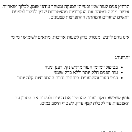
תרחיץ פנים לעור שמן ובעייתי המנקה ומטהר עודפי שומן, לכלוך ושאריות
איפור. מנקה ומטהר את הנקבוביות מהצטברות שומן ולכלוך למניעת
ראשים שחורים והפחתת ההתפרצות פצעונים.
אינו גורם ליובש, מנטרל ברק לשעות ארוכות. מתאים לשימוש יומיומי.
יתרונות:
בטיפול יומיומי העור מרגיש נקי, רענן ונינוח
עור הפנים חלק יותר וללא ברק שומני
פגמי העור והפצעונים פוחתים ודרת ההתפרצות קלה יותר.
אופן שימוש:
בוקר וערב. להרטיב את הפנים ולעסות את הסבון עם
האצבעות עד לקבלת קצף עדין. לשטוף היטב במים.