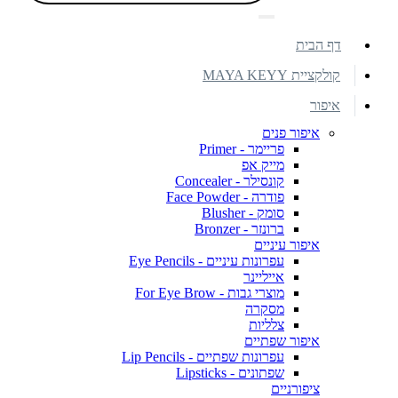
דף הבית
קולקציית MAYA KEYY
איפור
איפור פנים
פריימר - Primer
מייק אפ
קונסילר - Concealer
פודרה - Face Powder
סומק - Blusher
ברונזר - Bronzer
איפור עיניים
עפרונות עיניים - Eye Pencils
אייליינר
מוצרי גבות - For Eye Brow
מסקרה
צלליות
איפור שפתיים
עפרונות שפתיים - Lip Pencils
שפתונים - Lipsticks
ציפורניים