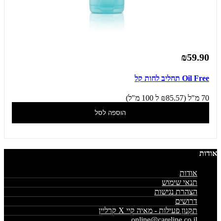
₪59.90
Oil Free תחליב לחות קל
70 מ"ל (₪85.57 ל 100 מ"ל)
הוספה לסל
אודות
אודות
תנאי שימוש
הצהרת נגישות
דרושים
תקנון פעילות - מאיה קיי X קרליין
online@careline.co.il