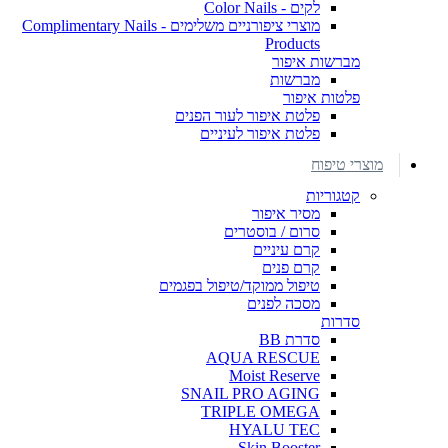
לקים - Color Nails
מוצרי ציפורניים משלימים - Complimentary Nails
Products
מברשות איפור
מברשות
פלטות איפור
פלטת איפור לעור הפנים
פלטת איפור לעיניים
מוצרי טיפוח
קטגוריות
מסיר איפור
סרום / בוסטרים
קרם עיניים
קרם פנים
טיפול ממוקד/טיפול בפגמים
מסכה לפנים
סדרות
סדרת BB
AQUA RESCUE
Moist Reserve
SNAIL PRO AGING
TRIPLE OMEGA
HYALU TEC
Skin Booster