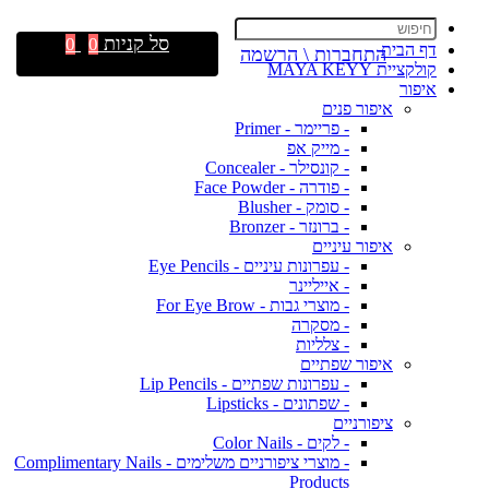
סל קניות
0
0
דף הבית
התחברות \ הרשמה
קולקציית MAYA KEYY
איפור
איפור פנים
- פריימר - Primer
- מייק אפ
- קונסילר - Concealer
- פודרה - Face Powder
- סומק - Blusher
- ברונזר - Bronzer
איפור עיניים
- עפרונות עיניים - Eye Pencils
- אייליינר
- מוצרי גבות - For Eye Brow
- מסקרה
- צלליות
איפור שפתיים
- עפרונות שפתיים - Lip Pencils
- שפתונים - Lipsticks
ציפורניים
- לקים - Color Nails
- מוצרי ציפורניים משלימים - Complimentary Nails
Products