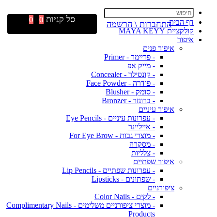
סל קניות
0
0
דף הבית
התחברות \ הרשמה
קולקציית MAYA KEYY
איפור
איפור פנים
- פריימר - Primer
- מייק אפ
- קונסילר - Concealer
- פודרה - Face Powder
- סומק - Blusher
- ברונזר - Bronzer
איפור עיניים
- עפרונות עיניים - Eye Pencils
- אייליינר
- מוצרי גבות - For Eye Brow
- מסקרה
- צלליות
איפור שפתיים
- עפרונות שפתיים - Lip Pencils
- שפתונים - Lipsticks
ציפורניים
- לקים - Color Nails
- מוצרי ציפורניים משלימים - Complimentary Nails
Products