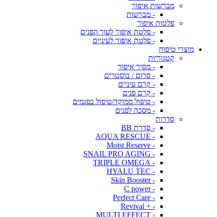
מברשות איפור
- מברשות
פלטות איפור
- פלטת איפור לעור הפנים
- פלטת איפור לעיניים
מוצרי טיפוח
קטגוריות
- מסיר איפור
- סרום / בוסטרים
- קרם עיניים
- קרם פנים
- טיפול ממוקד/טיפול בפגמים
- מסכה לפנים
סדרות
- סדרת BB
- AQUA RESCUE
- Moist Reserve
- SNAIL PRO AGING
- TRIPLE OMEGA
- HYALU TEC
- Skin Booster
- C power
- Perfect Care
- + Revival
- MULTI EFFECT