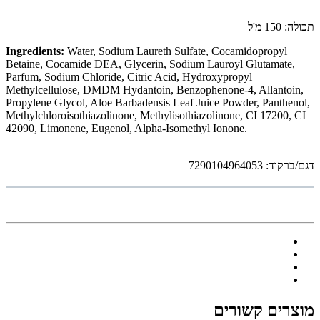
תכולה: 150 מ'ל
Ingredients:
Water, Sodium Laureth Sulfate, Cocamidopropyl
Betaine, Cocamide DEA, Glycerin, Sodium Lauroyl Glutamate,
Parfum, Sodium Chloride, Citric Acid, Hydroxypropyl
Methylcellulose, DMDM Hydantoin, Benzophenone-4, Allantoin,
Propylene Glycol, Aloe Barbadensis Leaf Juice Powder, Panthenol,
Methylchloroisothiazolinone, Methylisothiazolinone, CI 17200, CI
42090, Limonene, Eugenol, Alpha-Isomethyl Ionone.
דגם/ברקוד: 7290104964053
מוצרים קשורים