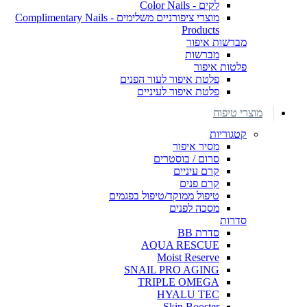
לקים - Color Nails
מוצרי ציפורניים משלימים - Complimentary Nails
Products
מברשות איפור
מברשות
פלטות איפור
פלטת איפור לעור הפנים
פלטת איפור לעיניים
מוצרי טיפוח
קטגוריות
מסיר איפור
סרום / בוסטרים
קרם עיניים
קרם פנים
טיפול ממוקד/טיפול בפגמים
מסכה לפנים
סדרות
סדרת BB
AQUA RESCUE
Moist Reserve
SNAIL PRO AGING
TRIPLE OMEGA
HYALU TEC
Skin Booster