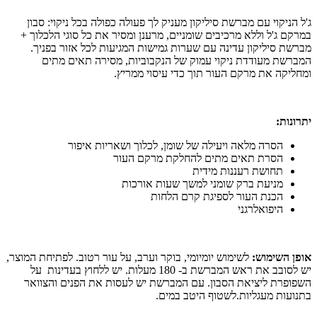
ג'ל הניקוי עם מברשת סיליקון מעניק לך פעולה כפולה בכל ניקוי: סבון
במרקם ג'ל וללא מרכיבים שומניים, מרענן ומסיר את כל סוגי הלכלוך +
מברשת סיליקון עדינה עם שערות גמישות המגיעות לכל אזור בפניך.
המברשת מעודדת ניקוי עמוק של הנקבוביות, מסירה תאים מתים
ומחליקה את מרקם העור תוך כדי עיסוי ממריץ.
יתרונות:
הסרה מלאה ויעילה של שומן, לכלוך ושאריות איפור
הסרת תאים מתים להחלקת מרקם העור
תחושת רעננות מידית
מניעת ברק שומני למשך שעות אורכות
הכנת העור לספיגת קרם הלחות
היפואלרגני
אופן השימוש:
לשימוש יומיומי, בוקר וערב, על עור רטוב. לפתיחת המוצר,
יש לסובב את ראש המברשת ב- 180 מעלות. יש ללחוץ בעדינות על
השפופרת ליציאת הסבון. עם המברשת יש לעסות את הפנים והצוואר
בתנועות מעגליות.לשטוף היטב במים.