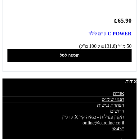
₪65.90
C POWER קרם לילה
50 מ"ל (₪131.8 ל 100 מ"ל)
הוספה לסל
אודות
אודות
תנאי שימוש
הצהרת נגישות
דרושים
תקנון פעילות - מאיה קיי X קרליין
online@careline.co.il
*5843