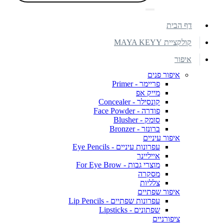
דף הבית
קולקציית MAYA KEYY
איפור
איפור פנים
פריימר - Primer
מייק אפ
קונסילר - Concealer
פודרה - Face Powder
סומק - Blusher
ברונזר - Bronzer
איפור עיניים
עפרונות עיניים - Eye Pencils
אייליינר
מוצרי גבות - For Eye Brow
מסקרה
צלליות
איפור שפתיים
עפרונות שפתיים - Lip Pencils
שפתונים - Lipsticks
ציפורניים