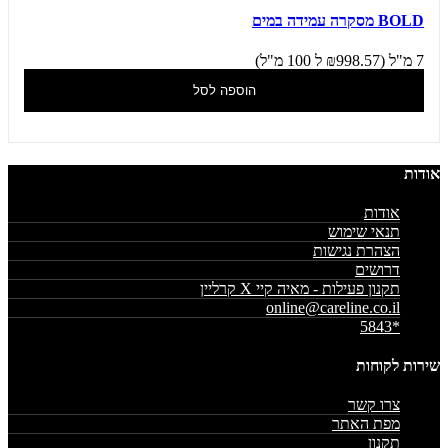
BOLD מסקרה עמידה במים
7 מ"ל (₪998.57 ל 100 מ"ל)
הוספה לסל
אודות
אודות
תנאי שימוש
הצהרת נגישות
דרושים
תקנון פעילות - מאיה קיי X קרליין
online@careline.co.il
*5843
שירות לקוחות
צרו קשר
מפת האתר
תקנון