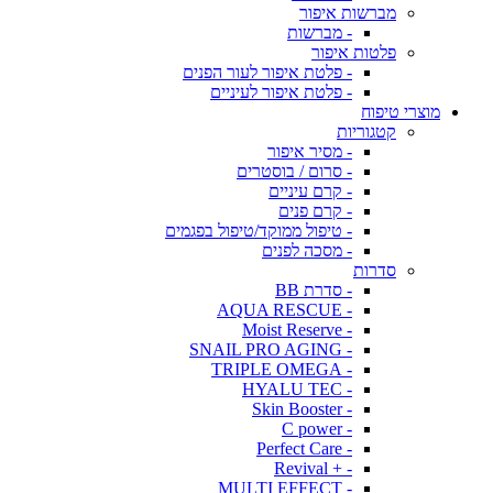
מברשות איפור
- מברשות
פלטות איפור
- פלטת איפור לעור הפנים
- פלטת איפור לעיניים
מוצרי טיפוח
קטגוריות
- מסיר איפור
- סרום / בוסטרים
- קרם עיניים
- קרם פנים
- טיפול ממוקד/טיפול בפגמים
- מסכה לפנים
סדרות
- סדרת BB
- AQUA RESCUE
- Moist Reserve
- SNAIL PRO AGING
- TRIPLE OMEGA
- HYALU TEC
- Skin Booster
- C power
- Perfect Care
- + Revival
- MULTI EFFECT