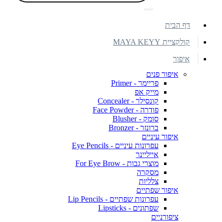
דף הבית
קולקציית MAYA KEYY
איפור
איפור פנים
פריימר - Primer
מייק אפ
קונסילר - Concealer
פודרה - Face Powder
סומק - Blusher
ברונזר - Bronzer
איפור עיניים
עפרונות עיניים - Eye Pencils
אייליינר
מוצרי גבות - For Eye Brow
מסקרה
צלליות
איפור שפתיים
עפרונות שפתיים - Lip Pencils
שפתונים - Lipsticks
ציפורניים