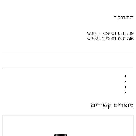
דגם/ברקוד:
w301 - 7290010381739
w302 - 7290010381746
מוצרים קשורים