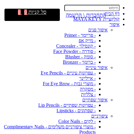
סל קניות
0
0
דף הבית
התחברות \ הרשמה
קולקציית MAYA KEYY
איפור
איפור פנים
- פריימר - Primer
- מייק אפ
- קונסילר - Concealer
- פודרה - Face Powder
- סומק - Blusher
- ברונזר - Bronzer
איפור עיניים
- עפרונות עיניים - Eye Pencils
- אייליינר
- מוצרי גבות - For Eye Brow
- מסקרה
- צלליות
איפור שפתיים
- עפרונות שפתיים - Lip Pencils
- שפתונים - Lipsticks
ציפורניים
- לקים - Color Nails
- מוצרי ציפורניים משלימים - Complimentary Nails
Products