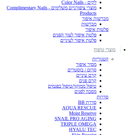
לקים - Color Nails
מוצרי ציפורניים משלימים - Complimentary Nails
Products
מברשות איפור
מברשות
פלטות איפור
פלטת איפור לעור הפנים
פלטת איפור לעיניים
מוצרי טיפוח
קטגוריות
מסיר איפור
סרום / בוסטרים
קרם עיניים
קרם פנים
טיפול ממוקד/טיפול בפגמים
מסכה לפנים
סדרות
סדרת BB
AQUA RESCUE
Moist Reserve
SNAIL PRO AGING
TRIPLE OMEGA
HYALU TEC
Skin Booster