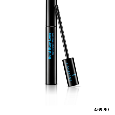
₪69.90