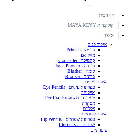
דף הבית
קולקציית MAYA KEYY
איפור
איפור פנים
פריימר - Primer
מייק אפ
קונסילר - Concealer
פודרה - Face Powder
סומק - Blusher
ברונזר - Bronzer
איפור עיניים
עפרונות עיניים - Eye Pencils
אייליינר
מוצרי גבות - For Eye Brow
מסקרה
צלליות
איפור שפתיים
עפרונות שפתיים - Lip Pencils
שפתונים - Lipsticks
ציפורניים