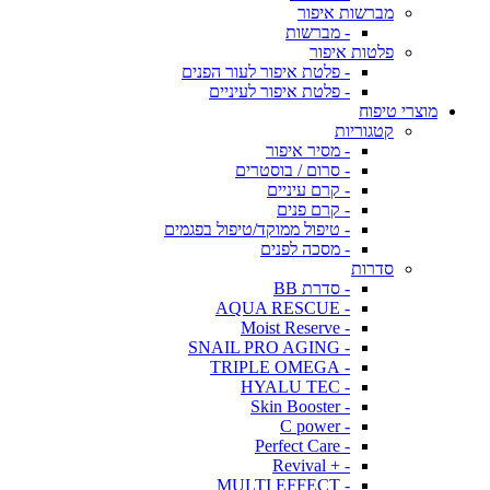
מברשות איפור
- מברשות
פלטות איפור
- פלטת איפור לעור הפנים
- פלטת איפור לעיניים
מוצרי טיפוח
קטגוריות
- מסיר איפור
- סרום / בוסטרים
- קרם עיניים
- קרם פנים
- טיפול ממוקד/טיפול בפגמים
- מסכה לפנים
סדרות
- סדרת BB
- AQUA RESCUE
- Moist Reserve
- SNAIL PRO AGING
- TRIPLE OMEGA
- HYALU TEC
- Skin Booster
- C power
- Perfect Care
- + Revival
- MULTI EFFECT