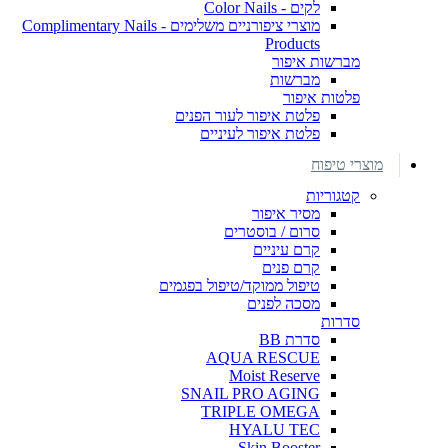
לקים - Color Nails
מוצרי ציפורניים משלימים - Complimentary Nails
Products
מברשות איפור
מברשות
פלטות איפור
פלטת איפור לעור הפנים
פלטת איפור לעיניים
מוצרי טיפוח
קטגוריות
מסיר איפור
סרום / בוסטרים
קרם עיניים
קרם פנים
טיפול ממוקד/טיפול בפגמים
מסכה לפנים
סדרות
סדרת BB
AQUA RESCUE
Moist Reserve
SNAIL PRO AGING
TRIPLE OMEGA
HYALU TEC
Skin Booster