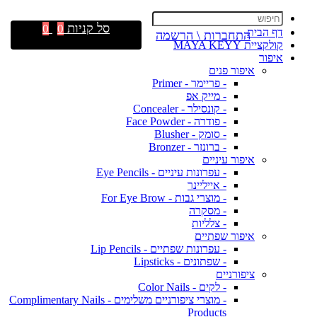
סל קניות
0
0
דף הבית
התחברות \ הרשמה
קולקציית MAYA KEYY
איפור
איפור פנים
- פריימר - Primer
- מייק אפ
- קונסילר - Concealer
- פודרה - Face Powder
- סומק - Blusher
- ברונזר - Bronzer
איפור עיניים
- עפרונות עיניים - Eye Pencils
- אייליינר
- מוצרי גבות - For Eye Brow
- מסקרה
- צלליות
איפור שפתיים
- עפרונות שפתיים - Lip Pencils
- שפתונים - Lipsticks
ציפורניים
- לקים - Color Nails
- מוצרי ציפורניים משלימים - Complimentary Nails
Products