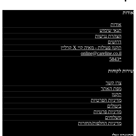
אודות
אודות
תנאי שימוש
הצהרת נגישות
דרושים
תקנון פעילות - מאיה קיי X קרליין
online@careline.co.il
*5843
שירות לקוחות
צרו קשר
מפת האתר
תקנון
מדיניות הפרטיות
ביטולים
מדיניות פרטיות
משלוחים
מדיניות החלפות/החזרות
החשבון שלי