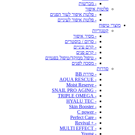
- מברשות
פלטות איפור
- פלטת איפור לעור הפנים
- פלטת איפור לעיניים
מוצרי טיפוח
קטגוריות
- מסיר איפור
- סרום / בוסטרים
- קרם עיניים
- קרם פנים
- טיפול ממוקד/טיפול בפגמים
- מסכה לפנים
סדרות
- סדרת BB
- AQUA RESCUE
- Moist Reserve
- SNAIL PRO AGING
- TRIPLE OMEGA
- HYALU TEC
- Skin Booster
- C power
- Perfect Care
- + Revival
- MULTI EFFECT
- Young