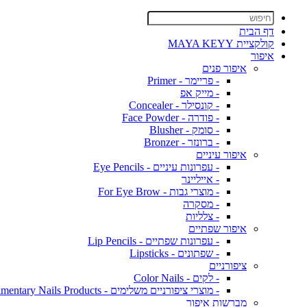
דף הבית
קולקציית MAYA KEYY
איפור
איפור פנים
- פריימר - Primer
- מייק אפ
- קונסילר - Concealer
- פודרה - Face Powder
- סומק - Blusher
- ברונזר - Bronzer
איפור עיניים
- עפרונות עיניים - Eye Pencils
- אייליינר
- מוצרי גבות - For Eye Brow
- מסקרה
- צלליות
איפור שפתיים
- עפרונות שפתיים - Lip Pencils
- שפתונים - Lipsticks
ציפורניים
- לקים - Color Nails
- מוצרי ציפורניים משלימים - Complimentary Nails Products
מברשות איפור