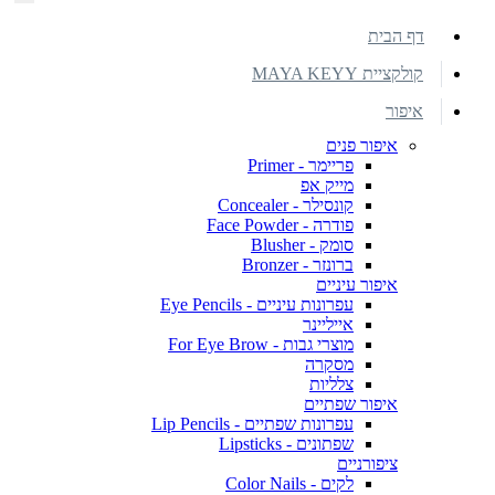
דף הבית
קולקציית MAYA KEYY
איפור
איפור פנים
פריימר - Primer
מייק אפ
קונסילר - Concealer
פודרה - Face Powder
סומק - Blusher
ברונזר - Bronzer
איפור עיניים
עפרונות עיניים - Eye Pencils
אייליינר
מוצרי גבות - For Eye Brow
מסקרה
צלליות
איפור שפתיים
עפרונות שפתיים - Lip Pencils
שפתונים - Lipsticks
ציפורניים
לקים - Color Nails