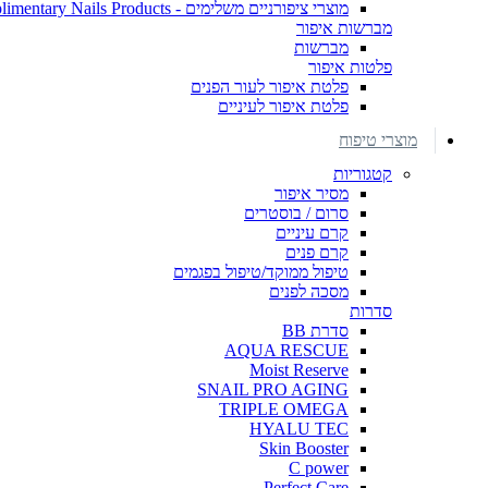
מוצרי ציפורניים משלימים - Complimentary Nails Products
מברשות איפור
מברשות
פלטות איפור
פלטת איפור לעור הפנים
פלטת איפור לעיניים
מוצרי טיפוח
קטגוריות
מסיר איפור
סרום / בוסטרים
קרם עיניים
קרם פנים
טיפול ממוקד/טיפול בפגמים
מסכה לפנים
סדרות
סדרת BB
AQUA RESCUE
Moist Reserve
SNAIL PRO AGING
TRIPLE OMEGA
HYALU TEC
Skin Booster
C power
Perfect Care