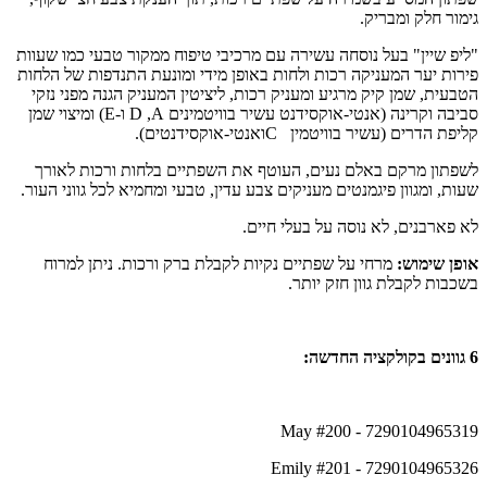
גימור חלק ומבריק.
"ליפ שיין" בעל נוסחה עשירה עם מרכיבי טיפוח ממקור טבעי כמו שעוות
פירות יער המעניקה רכות ולחות באופן מידי ומונעת התנדפות של הלחות
הטבעית, שמן קיק מרגיע ומעניק רכות, ליציטין המעניק הגנה מפני נזקי
סביבה וקרינה (אנטי-אוקסידנט עשיר בוויטמינים
A
,
D
ו-
(E
ומיצוי שמן
קליפת הדרים (עשיר בוויטמין
C
ואנטי-אוקסידנטים).
לשפתון מרקם באלם נעים, העוטף את השפתיים בלחות ורכות לאורך
שעות, ומגוון פיגמנטים מעניקים צבע עדין, טבעי ומחמיא לכל גווני העור.
לא פארבנים, לא נוסה על בעלי חיים.
אופן שימוש:
מרחי על שפתיים נקיות לקבלת ברק ורכות. ניתן למרוח
בשכבות לקבלת גוון חזק יותר.
6 גוונים בקולקציה החדשה:
7290104965319 - May #200
7290104965326 - Emily #201