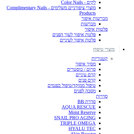
לקים - Color Nails
מוצרי ציפורניים משלימים - Complimentary Nails
Products
מברשות איפור
מברשות
פלטות איפור
פלטת איפור לעור הפנים
פלטת איפור לעיניים
מוצרי טיפוח
קטגוריות
מסיר איפור
סרום / בוסטרים
קרם עיניים
קרם פנים
טיפול ממוקד/טיפול בפגמים
מסכה לפנים
סדרות
סדרת BB
AQUA RESCUE
Moist Reserve
SNAIL PRO AGING
TRIPLE OMEGA
HYALU TEC
Skin Booster