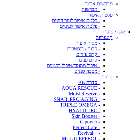
מברשות איפור
- מברשות
פלטות איפור
- פלטת איפור לעור הפנים
- פלטת איפור לעיניים
מוצרי טיפוח
קטגוריות
- מסיר איפור
- סרום / בוסטרים
- קרם עיניים
- קרם פנים
- טיפול ממוקד/טיפול בפגמים
- מסכה לפנים
סדרות
- סדרת BB
- AQUA RESCUE
- Moist Reserve
- SNAIL PRO AGING
- TRIPLE OMEGA
- HYALU TEC
- Skin Booster
- C power
- Perfect Care
- + Revival
- MULTI EFFECT