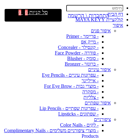
סל קניות
0
0
דף הבית
התחברות \ הרשמה
קולקציית MAYA KEYY
איפור
איפור פנים
- פריימר - Primer
- מייק אפ
- קונסילר - Concealer
- פודרה - Face Powder
- סומק - Blusher
- ברונזר - Bronzer
איפור עיניים
- עפרונות עיניים - Eye Pencils
- אייליינר
- מוצרי גבות - For Eye Brow
- מסקרה
- צלליות
איפור שפתיים
- עפרונות שפתיים - Lip Pencils
- שפתונים - Lipsticks
ציפורניים
- לקים - Color Nails
- מוצרי ציפורניים משלימים - Complimentary Nails
Products