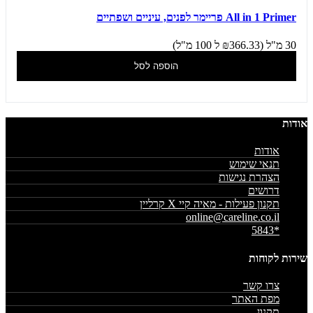
All in 1 Primer פריימר לפנים, עיניים ושפתיים
30 מ"ל (₪366.33 ל 100 מ"ל)
הוספה לסל
אודות
אודות
תנאי שימוש
הצהרת נגישות
דרושים
תקנון פעילות - מאיה קיי X קרליין
online@careline.co.il
*5843
שירות לקוחות
צרו קשר
מפת האתר
תקנון