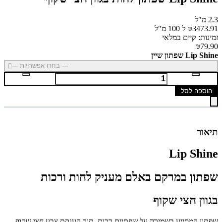
2.3 מ"ל
₪3473.91 ל 100 מ"ל
זמינות: קיים במלאי
₪79.90
Lip Shine שפתון שיין
--- בחרו אפשרויות ---
הוספה לסל
תיאור
Lip Shine
שפתון במרקם באלם מעניק לחות ורכות
בגוון חצי שקוף
שפתון המסייע בשמירה על שפתיים רכות, תוך הענקת צבע חצי שקוף,