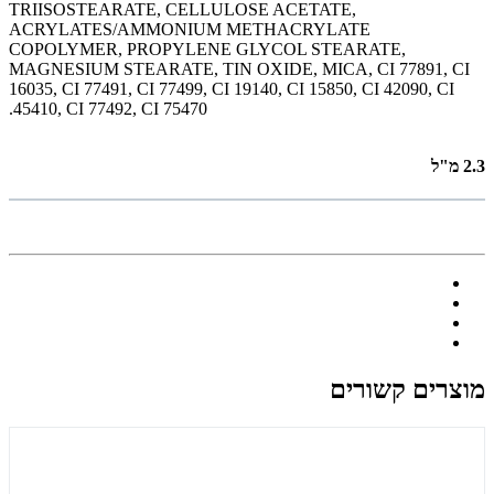
TRIISOSTEARATE, CELLULOSE ACETATE,
ACRYLATES/AMMONIUM METHACRYLATE
COPOLYMER, PROPYLENE GLYCOL STEARATE,
MAGNESIUM STEARATE, TIN OXIDE, MICA, CI 77891, CI
16035, CI 77491, CI 77499, CI 19140, CI 15850, CI 42090, CI
45410, CI 77492, CI 75470.
2.3 מ"ל
מוצרים קשורים