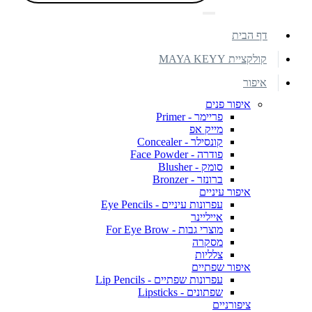
דף הבית
קולקציית MAYA KEYY
איפור
איפור פנים
פריימר - Primer
מייק אפ
קונסילר - Concealer
פודרה - Face Powder
סומק - Blusher
ברונזר - Bronzer
איפור עיניים
עפרונות עיניים - Eye Pencils
אייליינר
מוצרי גבות - For Eye Brow
מסקרה
צלליות
איפור שפתיים
עפרונות שפתיים - Lip Pencils
שפתונים - Lipsticks
ציפורניים