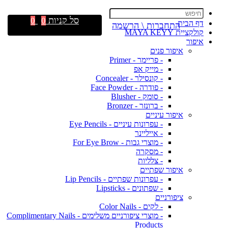
סל קניות
0
0
דף הבית
התחברות \ הרשמה
קולקציית MAYA KEYY
איפור
איפור פנים
- פריימר - Primer
- מייק אפ
- קונסילר - Concealer
- פודרה - Face Powder
- סומק - Blusher
- ברונזר - Bronzer
איפור עיניים
- עפרונות עיניים - Eye Pencils
- אייליינר
- מוצרי גבות - For Eye Brow
- מסקרה
- צלליות
איפור שפתיים
- עפרונות שפתיים - Lip Pencils
- שפתונים - Lipsticks
ציפורניים
- לקים - Color Nails
- מוצרי ציפורניים משלימים - Complimentary Nails
Products