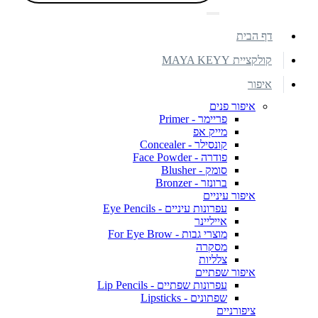
דף הבית
קולקציית MAYA KEYY
איפור
איפור פנים
פריימר - Primer
מייק אפ
קונסילר - Concealer
פודרה - Face Powder
סומק - Blusher
ברונזר - Bronzer
איפור עיניים
עפרונות עיניים - Eye Pencils
אייליינר
מוצרי גבות - For Eye Brow
מסקרה
צלליות
איפור שפתיים
עפרונות שפתיים - Lip Pencils
שפתונים - Lipsticks
ציפורניים