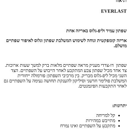
תיאור
EVERLAST
שפתון עמיד וליפ-גלוס באריזה אחת
אריזה קומפקטית ונוחה לשימוש המשלבת שפתון וגלוס לאיפור שפתיים
מושלם.
שפתון דו-צדדי מעניק מראה שפתיים מלאות ברק למשך שעות ארוכות.
צד אחד מכיל שפתון צבע המתקבע לאחר הייבוש על השפתיים. הצד
השני מכיל ליפ-גלוס מבריק. בין מרכיבי השפתון: פורמולה ייחודית
המשלבת פולימר חדשני וסיליקון להענקת תחושה נעימה על השפתיים גם
לאחר התקבעות הפיגמנטים.
יתרונות:
קל למריחה
מתייבש במהירות
מתקבע על השפתיים ואינו נמרח