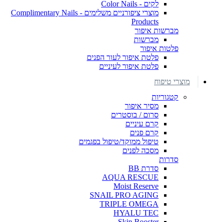
לקים - Color Nails
מוצרי ציפורניים משלימים - Complimentary Nails
Products
מברשות איפור
מברשות
פלטות איפור
פלטת איפור לעור הפנים
פלטת איפור לעיניים
מוצרי טיפוח
קטגוריות
מסיר איפור
סרום / בוסטרים
קרם עיניים
קרם פנים
טיפול ממוקד/טיפול בפגמים
מסכה לפנים
סדרות
סדרת BB
AQUA RESCUE
Moist Reserve
SNAIL PRO AGING
TRIPLE OMEGA
HYALU TEC
Skin Booster