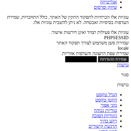
אנליטיקה
שיווק ופרסום
עוגיות אלו הכרחיות לתפקוד התקין של האתר, כולל התחברות, שמירת
העדפות בסיסיות ואבטחה. לא ניתן להשבית עוגיות אלו.
עוגיות אלו פעילות תמיד ואינן דורשות אישור.
PHPSESSID
שמירת סשן משתמש לצורך תפקוד האתר
locale
שמירת שפת התצוגה והעדפות אזוריות
שמירת ההגדרות
אישור כל העוגיות
נגישות
סגור
נגישות
הגדל טקסט
הקטן טקסט
גווני אפור
נגודיות גבוהה
ניגודיות הפוכה
רקע בהיר
הדגשת קישורים