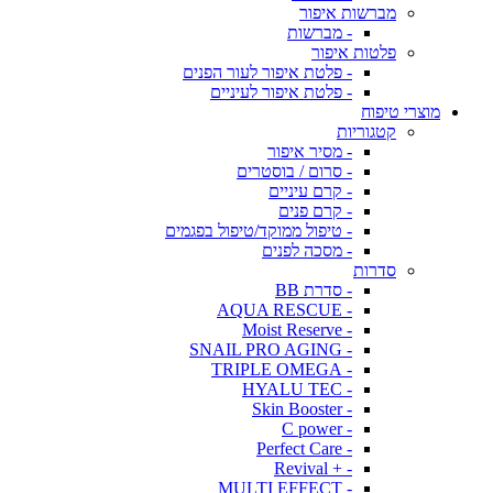
מברשות איפור
- מברשות
פלטות איפור
- פלטת איפור לעור הפנים
- פלטת איפור לעיניים
מוצרי טיפוח
קטגוריות
- מסיר איפור
- סרום / בוסטרים
- קרם עיניים
- קרם פנים
- טיפול ממוקד/טיפול בפגמים
- מסכה לפנים
סדרות
- סדרת BB
- AQUA RESCUE
- Moist Reserve
- SNAIL PRO AGING
- TRIPLE OMEGA
- HYALU TEC
- Skin Booster
- C power
- Perfect Care
- + Revival
- MULTI EFFECT