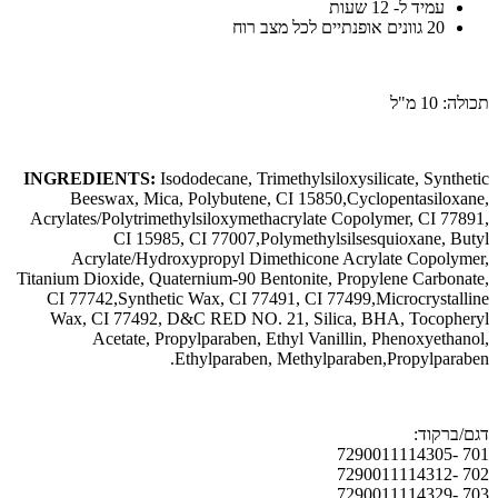
עמיד ל- 12 שעות
20 גוונים אופנתיים לכל מצב רוח
תכולה: 10 מ"ל
INGREDIENTS:
Isododecane, Trimethylsiloxysilicate, Synthetic
Beeswax, Mica, Polybutene, CI 15850,Cyclopentasiloxane,
Acrylates/Polytrimethylsiloxymethacrylate Copolymer, CI 77891,
CI 15985, CI 77007,Polymethylsilsesquioxane, Butyl
Acrylate/Hydroxypropyl Dimethicone Acrylate Copolymer,
Titanium Dioxide, Quaternium-90 Bentonite, Propylene Carbonate,
CI 77742,Synthetic Wax, CI 77491, CI 77499,Microcrystalline
Wax, CI 77492, D&C RED NO. 21, Silica, BHA, Tocopheryl
Acetate, Propylparaben, Ethyl Vanillin, Phenoxyethanol,
Ethylparaben, Methylparaben,Propylparaben.
דגם/ברקוד:
701 -7290011114305
702 -7290011114312
703 -7290011114329