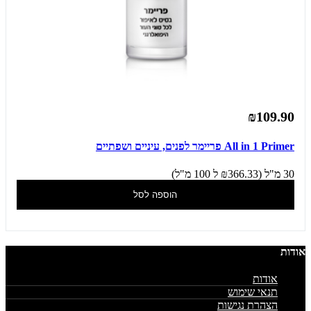
₪109.90
All in 1 Primer פריימר לפנים, עיניים ושפתיים
30 מ"ל (₪366.33 ל 100 מ"ל)
הוספה לסל
אודות
אודות
תנאי שימוש
הצהרת נגישות