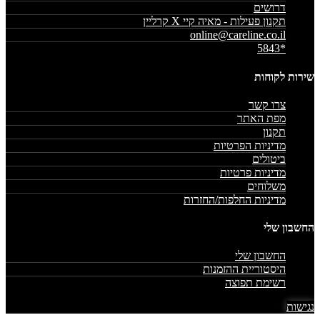
דרושים
תקנון פעילות - מאיה קיי X קרליין
online@careline.co.il
*5843
שירות לקוחות
צרו קשר
מפת האתר
תקנון
מדיניות הפרטיות
ביטולים
מדיניות פרטיות
משלוחים
מדיניות החלפות/החזרות
החשבון שלי
החשבון שלי
היסטוריית ההזמנות
רשימת תפוצה
נגישות