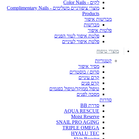
לקים - Color Nails
מוצרי ציפורניים משלימים - Complimentary Nails
Products
מברשות איפור
מברשות
פלטות איפור
פלטת איפור לעור הפנים
פלטת איפור לעיניים
מוצרי טיפוח
קטגוריות
מסיר איפור
סרום / בוסטרים
קרם עיניים
קרם פנים
טיפול ממוקד/טיפול בפגמים
מסכה לפנים
סדרות
סדרת BB
AQUA RESCUE
Moist Reserve
SNAIL PRO AGING
TRIPLE OMEGA
HYALU TEC
Skin Booster