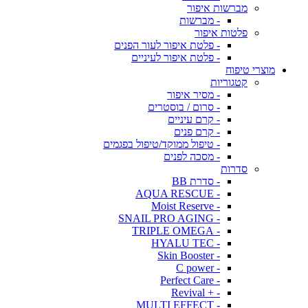
מברשות איפור
- מברשות
פלטות איפור
- פלטת איפור לעור הפנים
- פלטת איפור לעיניים
מוצרי טיפוח
קטגוריות
- מסיר איפור
- סרום / בוסטרים
- קרם עיניים
- קרם פנים
- טיפול ממוקד/טיפול בפגמים
- מסכה לפנים
סדרות
- סדרת BB
- AQUA RESCUE
- Moist Reserve
- SNAIL PRO AGING
- TRIPLE OMEGA
- HYALU TEC
- Skin Booster
- C power
- Perfect Care
- + Revival
- MULTI EFFECT