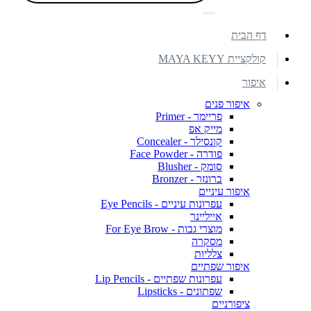
דף הבית
קולקציית MAYA KEYY
איפור
איפור פנים
פריימר - Primer
מייק אפ
קונסילר - Concealer
פודרה - Face Powder
סומק - Blusher
ברונזר - Bronzer
איפור עיניים
עפרונות עיניים - Eye Pencils
אייליינר
מוצרי גבות - For Eye Brow
מסקרה
צלליות
איפור שפתיים
עפרונות שפתיים - Lip Pencils
שפתונים - Lipsticks
ציפורניים