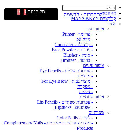
סל קניות
0
0
דף הבית
התחברות \ הרשמה
קולקציית MAYA KEYY
איפור
איפור פנים
- פריימר - Primer
- מייק אפ
- קונסילר - Concealer
- פודרה - Face Powder
- סומק - Blusher
- ברונזר - Bronzer
איפור עיניים
- עפרונות עיניים - Eye Pencils
- אייליינר
- מוצרי גבות - For Eye Brow
- מסקרה
- צלליות
איפור שפתיים
- עפרונות שפתיים - Lip Pencils
- שפתונים - Lipsticks
ציפורניים
- לקים - Color Nails
- מוצרי ציפורניים משלימים - Complimentary Nails
Products