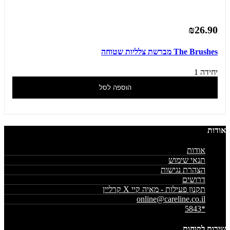
₪26.90
The Brushes מברשת צלליות שטוחה
יחידה 1
הוספה לסל
אודות
אודות
תנאי שימוש
הצהרת נגישות
דרושים
תקנון פעילות - מאיה קיי X קרליין
online@careline.co.il
*5843
שירות לקוחות