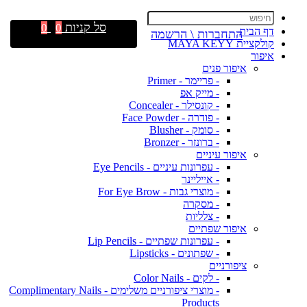
סל קניות
0
0
דף הבית
התחברות \ הרשמה
קולקציית MAYA KEYY
איפור
איפור פנים
- פריימר - Primer
- מייק אפ
- קונסילר - Concealer
- פודרה - Face Powder
- סומק - Blusher
- ברונזר - Bronzer
איפור עיניים
- עפרונות עיניים - Eye Pencils
- אייליינר
- מוצרי גבות - For Eye Brow
- מסקרה
- צלליות
איפור שפתיים
- עפרונות שפתיים - Lip Pencils
- שפתונים - Lipsticks
ציפורניים
- לקים - Color Nails
- מוצרי ציפורניים משלימים - Complimentary Nails
Products