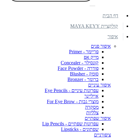
דף הבית
קולקציית MAYA KEYY
איפור
איפור פנים
פריימר - Primer
מייק אפ
קונסילר - Concealer
פודרה - Face Powder
סומק - Blusher
ברונזר - Bronzer
איפור עיניים
עפרונות עיניים - Eye Pencils
אייליינר
מוצרי גבות - For Eye Brow
מסקרה
צלליות
איפור שפתיים
עפרונות שפתיים - Lip Pencils
שפתונים - Lipsticks
ציפורניים