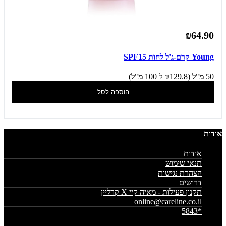
₪64.90
Young קרם-ג'ל לחות SPF15
50 מ"ל (₪129.8 ל 100 מ"ל)
הוספה לסל
אודות
אודות
תנאי שימוש
הצהרת נגישות
דרושים
תקנון פעילות - מאיה קיי X קרליין
online@careline.co.il
*5843