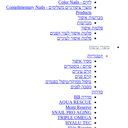
לקים - Color Nails
מוצרי ציפורניים משלימים - Complimentary Nails
Products
מברשות איפור
מברשות
פלטות איפור
פלטת איפור לעור הפנים
פלטת איפור לעיניים
מוצרי טיפוח
קטגוריות
מסיר איפור
סרום / בוסטרים
קרם עיניים
קרם פנים
טיפול ממוקד/טיפול בפגמים
מסכה לפנים
סדרות
סדרת BB
AQUA RESCUE
Moist Reserve
SNAIL PRO AGING
TRIPLE OMEGA
HYALU TEC
Skin Booster