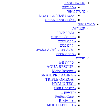
מברשות איפור
- מברשות
פלטות איפור
- פלטת איפור לעור הפנים
- פלטת איפור לעיניים
מוצרי טיפוח
קטגוריות
- מסיר איפור
- סרום / בוסטרים
- קרם עיניים
- קרם פנים
- טיפול ממוקד/טיפול בפגמים
- מסכה לפנים
סדרות
- סדרת BB
- AQUA RESCUE
- Moist Reserve
- SNAIL PRO AGING
- TRIPLE OMEGA
- HYALU TEC
- Skin Booster
- C power
- Perfect Care
- + Revival
- MULTI EFFECT