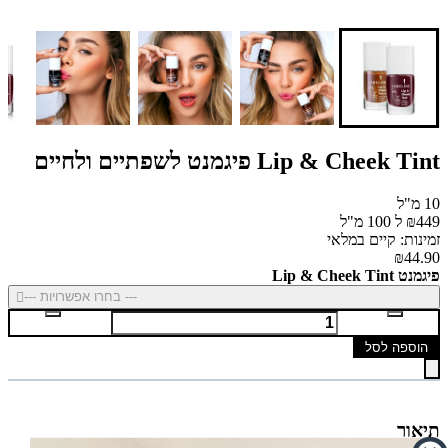
Lip & Cheek Tint פיגמנט לשפתיים ולחיים
10 מ"ל
₪449 ל 100 מ"ל
זמינות: קיים במלאי
₪44.90
פיגמנט Lip & Cheek Tint
--- בחרו אפשרויות ---
הוספה לסל
תיאור