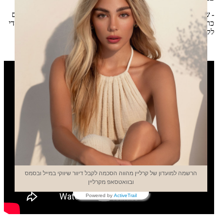
- שפתיים:
לפזר כמה נגיעות עם האפליקטור על השפתים ולטשטש עם
כריות האצבעות עד לכיסוי מלא. ניתן לחזור על הפעולה כמה פעמים כדי
לקבל גוון עמוק יותר.
הרשמה למועדון של קרליין מהווה הסכמה לקבל דיוור שיווקי במייל ובסמס
ובוואטסאפ מקרליין
Powered by
ActiveTrail