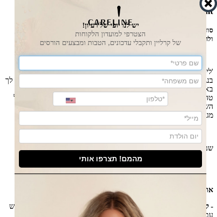
Lip & Cheek Tint
יש לנו יופי של רעיון!
סוד המראה הצעיר של המאפרים המקצועיים - גוון וורדרד טבעי לשפתיים
הצטרפי למועדון הלקוחות
ולחיים.
של קרליין ותקבלי עדכונים, הטבות ומבצעים הורסים
'ליפ טינט' מעניק לעורך את גוון הנעורים המאופיין בוורדרדות קורנת -
בנגיעות קלות ובתוך כמה שניות. הסוד של המאפרים המקצועיים מוגש לך
באריזה קומפקטית ונוחה לשימוש, עם פורמולה עשירה בפיגמנטים
טהורים של אדום, שמנים ממקור טבעי ומרכיבי לחות. נמרח בקלות על
השפתיים והלחיים ומותיר גוון וורדרד טבעי המשתלב עם כל גוני העור.
מגע קל של קסם המאיר את הפנים ויוצר מראה משיי רענן וקורן.
שני גוונים מתאימים לכל גווני העור :
מהמם! תצרפו אותי
גוון אדום טבעי -
7290104964930
גוון ברונזר זהוב -
7290104964541
אופן השימוש:
לנער היטב לפני השימוש.
- לחיים:
לפזר כמה נגיעות של צבע עם האפליקטור על הלחיים ולטשטש
עם כריות האצבעות עד להטמעת הנוזל על כל אזור הלחיים.