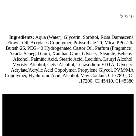
10 מ"ל
Ingredients:
Aqua (Water), Glycerin, Sorbitol, Rosa Damascena
Flower Oil, Acrylates Copolymer, Polysorbate 20, Mica, PPG-26-
Buteth-26, PEG-40 Hydrogenated Castor Oil, Parfum (Fragrance),
Acacia Senegal Gum, Xanthan Gum, Glyceryl Stearate, Behenyl
Alcohol, Palmitic Acid, Stearic Acid, Lecithin, Lauryl Alcohol,
Myristyl Alcohol, Cetyl Alcohol, Tetrasodium EDTA, Glyceryl
Acrylate/Acrylic Acid Copolymer, Propylene Glycol, PVM/MA
Copolymer, Hyaluronic Acid, Alcohol. May Contain: CI 77891, CI
17200, CI 45410, CI 45380.