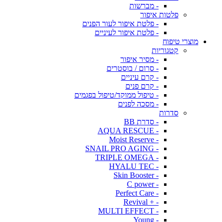
- מברשות
פלטות איפור
- פלטת איפור לעור הפנים
- פלטת איפור לעיניים
מוצרי טיפוח
קטגוריות
- מסיר איפור
- סרום / בוסטרים
- קרם עיניים
- קרם פנים
- טיפול ממוקד/טיפול בפגמים
- מסכה לפנים
סדרות
- סדרת BB
- AQUA RESCUE
- Moist Reserve
- SNAIL PRO AGING
- TRIPLE OMEGA
- HYALU TEC
- Skin Booster
- C power
- Perfect Care
- + Revival
- MULTI EFFECT
- Young