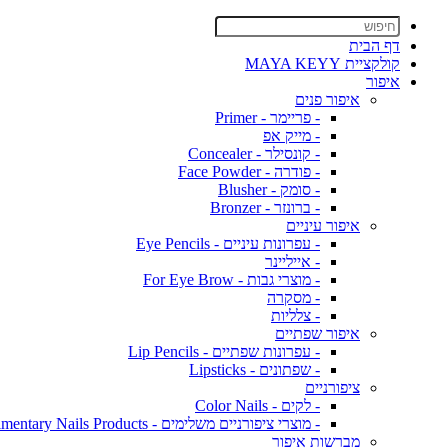
דף הבית
קולקציית MAYA KEYY
איפור
איפור פנים
- פריימר - Primer
- מייק אפ
- קונסילר - Concealer
- פודרה - Face Powder
- סומק - Blusher
- ברונזר - Bronzer
איפור עיניים
- עפרונות עיניים - Eye Pencils
- אייליינר
- מוצרי גבות - For Eye Brow
- מסקרה
- צלליות
איפור שפתיים
- עפרונות שפתיים - Lip Pencils
- שפתונים - Lipsticks
ציפורניים
- לקים - Color Nails
- מוצרי ציפורניים משלימים - Complimentary Nails Products
מברשות איפור