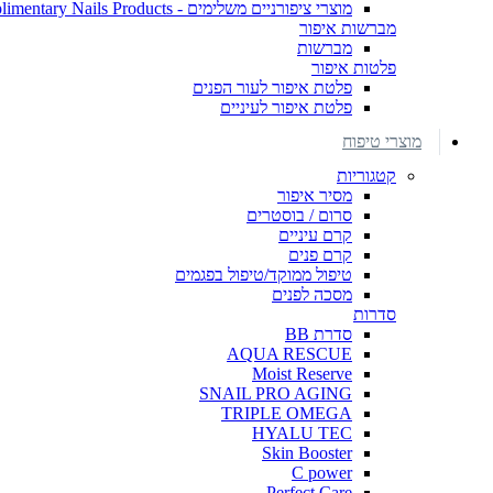
מוצרי ציפורניים משלימים - Complimentary Nails Products
מברשות איפור
מברשות
פלטות איפור
פלטת איפור לעור הפנים
פלטת איפור לעיניים
מוצרי טיפוח
קטגוריות
מסיר איפור
סרום / בוסטרים
קרם עיניים
קרם פנים
טיפול ממוקד/טיפול בפגמים
מסכה לפנים
סדרות
סדרת BB
AQUA RESCUE
Moist Reserve
SNAIL PRO AGING
TRIPLE OMEGA
HYALU TEC
Skin Booster
C power
Perfect Care