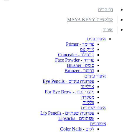
דף הבית
קולקציית MAYA KEYY
איפור
איפור פנים
פריימר - Primer
מייק אפ
קונסילר - Concealer
פודרה - Face Powder
סומק - Blusher
ברונזר - Bronzer
איפור עיניים
עפרונות עיניים - Eye Pencils
אייליינר
מוצרי גבות - For Eye Brow
מסקרה
צלליות
איפור שפתיים
עפרונות שפתיים - Lip Pencils
שפתונים - Lipsticks
ציפורניים
לקים - Color Nails