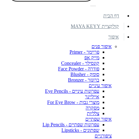
דף הבית
קולקציית MAYA KEYY
איפור
איפור פנים
פריימר - Primer
מייק אפ
קונסילר - Concealer
פודרה - Face Powder
סומק - Blusher
ברונזר - Bronzer
איפור עיניים
עפרונות עיניים - Eye Pencils
אייליינר
מוצרי גבות - For Eye Brow
מסקרה
צלליות
איפור שפתיים
עפרונות שפתיים - Lip Pencils
שפתונים - Lipsticks
ציפורניים