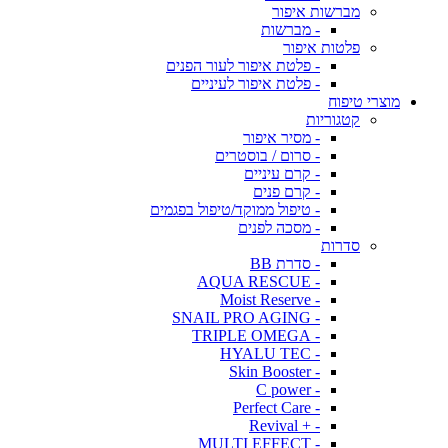
מברשות איפור
- מברשות
פלטות איפור
- פלטת איפור לעור הפנים
- פלטת איפור לעיניים
מוצרי טיפוח
קטגוריות
- מסיר איפור
- סרום / בוסטרים
- קרם עיניים
- קרם פנים
- טיפול ממוקד/טיפול בפגמים
- מסכה לפנים
סדרות
- סדרת BB
- AQUA RESCUE
- Moist Reserve
- SNAIL PRO AGING
- TRIPLE OMEGA
- HYALU TEC
- Skin Booster
- C power
- Perfect Care
- + Revival
- MULTI EFFECT