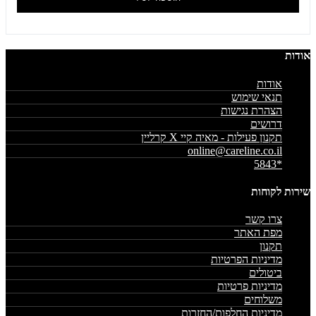
אודות
אודות
תנאי שימוש
הצהרת נגישות
דרושים
תקנון פעילות - מאיה קיי X קרליין
online@careline.co.il
*5843
שירות לקוחות
צרו קשר
מפת האתר
תקנון
מדיניות הפרטיות
ביטולים
מדיניות פרטיות
משלוחים
מדיניות החלפות/החזרות