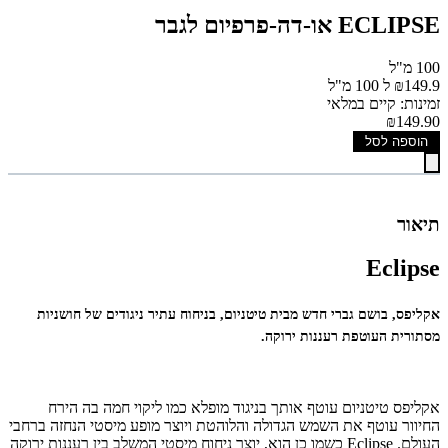
ECLIPSE או-דה-פרפיום לגבר
100 מ"ל
₪149.9 ל 100 מ"ל
זמינות: קיים במלאי
₪149.90
הוספה לסל
תיאור
Eclipse
אקליפס, בושם גברי חדש מבית טיטניום, בניחוח עתיר ניגודים של חושניות
מסתורית העוטפת רעננות ירוקה.
אקליפס טיטניום עוטף אותך בניגוד מופלא כמו ליקוי חמה בה הירח
החיוור עוטף את השמש הגדולה והלוהטת ויוצר מופע מיסטי הנחזה ברחבי
העולם. Eclipse כשמו כן הוא, יוצר ניחוח מיסטי המשלב בין רעננות ירוקה