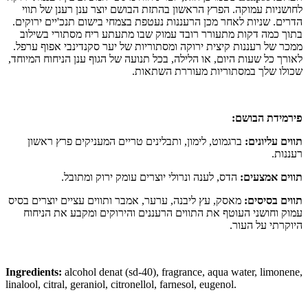
לחושניות עמוקה. הפרץ הראשון בהתזת הבושם יוצר ענן רענן של תווי
הדרים. שניות לאחר מכן הרעננות נעטפת בצמחי בישום תנכ'יים ירוקים.
בתוך כמה דקות מתעורר רובד עמוק שבו מתעתע ריח מסתורי בשילוב
ממכר של רעננות קיצית ירוקה ומסתוריות של יער סקנדינבי אפוף ערפל.
לאורך כל שעות היום, או הלילה, בכל תנועה של הגוף ענן הניחוח המיוחד,
שכולו שלך במסתוריות מעוררת השתאות.
פירמידת הבושם:
תווים עליונים:
ברגמוט, לימון, ותבלינים טריים המעניקים פרץ ראשון
רעננות.
תווים אמצעים:
הדס, לענה ונרולי יוצרים עומק ירוק ומתובל.
תווים בסיסים:
מאסק, עץ ליבנה, ערער, אמבר ותווים עציים יוצרים בסיס
עמוק וחושני העוטף את התווים הרעננים והירוקים ומקבע את הניחוח
היוקרתי על העור.
Ingredients:
alcohol denat (sd-40), fragrance, aqua water, limonene,
linalool, citral, geraniol, citronellol, farnesol, eugenol.