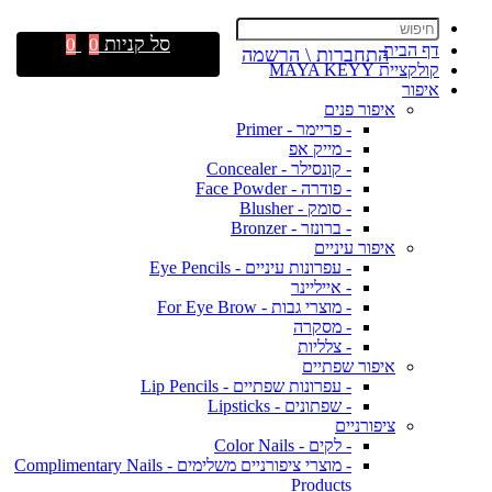
סל קניות
0
0
דף הבית
התחברות \ הרשמה
קולקציית MAYA KEYY
איפור
איפור פנים
- פריימר - Primer
- מייק אפ
- קונסילר - Concealer
- פודרה - Face Powder
- סומק - Blusher
- ברונזר - Bronzer
איפור עיניים
- עפרונות עיניים - Eye Pencils
- אייליינר
- מוצרי גבות - For Eye Brow
- מסקרה
- צלליות
איפור שפתיים
- עפרונות שפתיים - Lip Pencils
- שפתונים - Lipsticks
ציפורניים
- לקים - Color Nails
- מוצרי ציפורניים משלימים - Complimentary Nails
Products