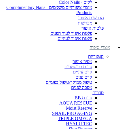
לקים - Color Nails
מוצרי ציפורניים משלימים - Complimentary Nails
Products
מברשות איפור
מברשות
פלטות איפור
פלטת איפור לעור הפנים
פלטת איפור לעיניים
מוצרי טיפוח
קטגוריות
מסיר איפור
סרום / בוסטרים
קרם עיניים
קרם פנים
טיפול ממוקד/טיפול בפגמים
מסכה לפנים
סדרות
סדרת BB
AQUA RESCUE
Moist Reserve
SNAIL PRO AGING
TRIPLE OMEGA
HYALU TEC
Skin Booster