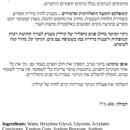
מוקדמים הנגרמים בגלל גורמים חיצוניים הרסניים.
קומפלקס חומצה היאלורונית וסרמידים –
מעניק לחות מידית ומסייע
בשמירת הלחות הטבעית. מחזק את מחסום ההגנה, מעדן קמטוטי יובש
ומסייע במניעת נזקים הפוגעים באלסטיות ומיצוק העור.
ניקוי יומיומי בחלב פנים מיסלירי של קרליין מעניק לעורך תחושת רכות
קטיפתית ורעננות מיידית כמו בשטיפה עם מים. הניקוי קל, מהיר ונוח
לשימוש.
אופן שימוש:
בוקר וערב, הספיגי את חלב הפנים בצמר גפן. נקי את כל
אזור העיניים והפנים, בתנועות עיסוי עדינות בלי לשפשף. אין צורך לשטוף
במים. מומלץ להשלים את הניקוי בעזרת מי פנים מיסילירים.
השלימי את פעולת הניקוי במריחת קרם לחות של קרליין.
תכולה
: 400 מ"ל
Ingredients:
Water, Hexylene Glycol, Glycerin, Acrylates
Copolymer, Xanthan Gum, Sodium Benzoate, Sodium