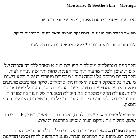
Moisturize & Soothe Skin – Moringa
חלב פנים מיסלירי להסרת איפור, ניקוי עדין וריענון העור
מועשר בהידרוסול מורינגה,
קומפלקס חומצה היאלורונית, סרמידים וסיקה
לכל סוגי העור. ללא פרבנים
* ללא סולפטים. נבדק דרמטולוגית
חלב פנים בטכנולוגיה מיסילרית הפועלת כמגנט מטהר ללכידה והסרה של
איפור, שומן ולכלוך מהעור תוך כדי הענקת לחות ותחושה נינוחה לעור.
חלב הפנים מבוסס על נוסחה נקיה ממרכיבים מעוררי רגישות וללא בישום.
מועשר בקומפלקס חומצה היאלורונית, סרמידים, סיקה ומרכיבים מרגיעים
ממקור טבעי המסייעים בחיזוק מערך ההגנה ומחסום העור למניעת אובדן
לחות. פעולת הניקוי משפרת את היכולת הטבעית של העור בהתמודדות
עם גורמים מחוללי יובש ומותירה אותו רווי לחות, וויטמינים, מינרלים ונוגדי
חמצון.
הידרוסול מורינגה –
מעשיר בלחות, עשיר בנוגדי חמצון, ויטמין E וחומצות
שומן. מחליק את מרקם העור ומסייע בהרגעת רגישות.
סיקה
(Cica)
– עשיר במרכיבים המסייעים לטיפול בעור רגיש. מעודד
זרימת דם, מחזק את המחסום העורי, מונע התנדפות לחות וסימני הזדקנות