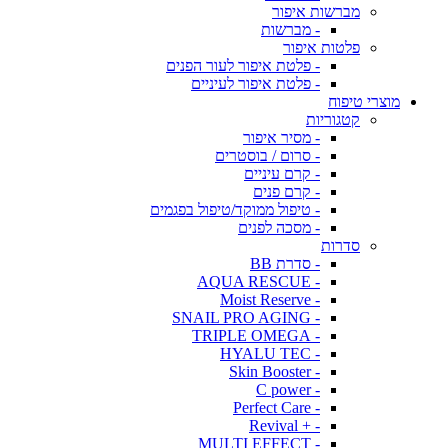
מברשות איפור
- מברשות
פלטות איפור
- פלטת איפור לעור הפנים
- פלטת איפור לעיניים
מוצרי טיפוח
קטגוריות
- מסיר איפור
- סרום / בוסטרים
- קרם עיניים
- קרם פנים
- טיפול ממוקד/טיפול בפגמים
- מסכה לפנים
סדרות
- סדרת BB
- AQUA RESCUE
- Moist Reserve
- SNAIL PRO AGING
- TRIPLE OMEGA
- HYALU TEC
- Skin Booster
- C power
- Perfect Care
- + Revival
- MULTI EFFECT