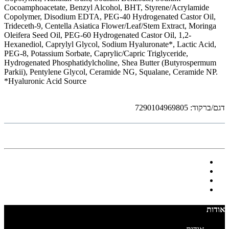
Cocoamphoacetate, Benzyl Alcohol, BHT, Styrene/Acrylamide
Copolymer, Disodium EDTA, PEG-40 Hydrogenated Castor Oil,
Trideceth-9, Centella Asiatica Flower/Leaf/Stem Extract, Moringa
Oleifera Seed Oil, PEG-60 Hydrogenated Castor Oil, 1,2-
Hexanediol, Caprylyl Glycol, Sodium Hyaluronate*, Lactic Acid,
PEG-8, Potassium Sorbate, Caprylic/Capric Triglyceride,
Hydrogenated Phosphatidylcholine, Shea Butter (Butyrospermum
Parkii), Pentylene Glycol, Ceramide NG, Squalane, Ceramide NP.
*Hyaluronic Acid Source
דגם/ברקוד:
7290104969805
אודות