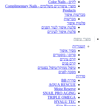
לקים - Color Nails
מוצרי ציפורניים משלימים - Complimentary Nails
Products
מברשות איפור
מברשות
פלטות איפור
פלטת איפור לעור הפנים
פלטת איפור לעיניים
מוצרי טיפוח
קטגוריות
מסיר איפור
סרום / בוסטרים
קרם עיניים
קרם פנים
טיפול ממוקד/טיפול בפגמים
מסכה לפנים
סדרות
סדרת BB
AQUA RESCUE
Moist Reserve
SNAIL PRO AGING
TRIPLE OMEGA
HYALU TEC
Skin Booster