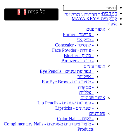
סל קניות
0
0
דף הבית
התחברות \ הרשמה
קולקציית MAYA KEYY
איפור
איפור פנים
- פריימר - Primer
- מייק אפ
- קונסילר - Concealer
- פודרה - Face Powder
- סומק - Blusher
- ברונזר - Bronzer
איפור עיניים
- עפרונות עיניים - Eye Pencils
- אייליינר
- מוצרי גבות - For Eye Brow
- מסקרה
- צלליות
איפור שפתיים
- עפרונות שפתיים - Lip Pencils
- שפתונים - Lipsticks
ציפורניים
- לקים - Color Nails
- מוצרי ציפורניים משלימים - Complimentary Nails
Products