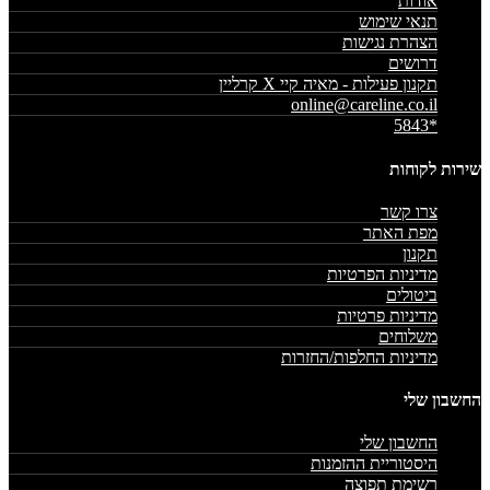
אודות
תנאי שימוש
הצהרת נגישות
דרושים
תקנון פעילות - מאיה קיי X קרליין
online@careline.co.il
*5843
שירות לקוחות
צרו קשר
מפת האתר
תקנון
מדיניות הפרטיות
ביטולים
מדיניות פרטיות
משלוחים
מדיניות החלפות/החזרות
החשבון שלי
החשבון שלי
היסטוריית ההזמנות
רשימת תפוצה