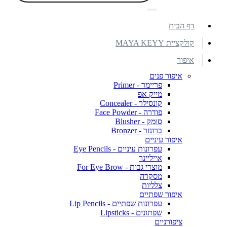
דף הבית
קולקציית MAYA KEYY
איפור
איפור פנים
פריימר - Primer
מייק אפ
קונסילר - Concealer
פודרה - Face Powder
סומק - Blusher
ברונזר - Bronzer
איפור עיניים
עפרונות עיניים - Eye Pencils
אייליינר
מוצרי גבות - For Eye Brow
מסקרה
צלליות
איפור שפתיים
עפרונות שפתיים - Lip Pencils
שפתונים - Lipsticks
ציפורניים