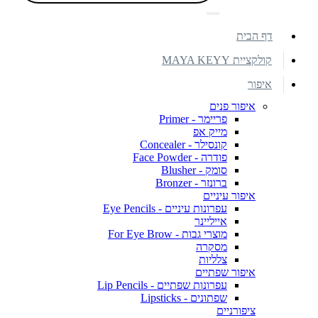
דף הבית
קולקציית MAYA KEYY
איפור
איפור פנים
פריימר - Primer
מייק אפ
קונסילר - Concealer
פודרה - Face Powder
סומק - Blusher
ברונזר - Bronzer
איפור עיניים
עפרונות עיניים - Eye Pencils
אייליינר
מוצרי גבות - For Eye Brow
מסקרה
צלליות
איפור שפתיים
עפרונות שפתיים - Lip Pencils
שפתונים - Lipsticks
ציפורניים