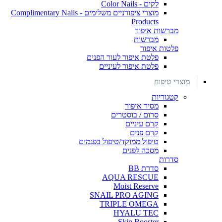
לקים - Color Nails
מוצרי ציפורניים משלימים - Complimentary Nails
Products
מברשות איפור
מברשות
פלטות איפור
פלטת איפור לעור הפנים
פלטת איפור לעיניים
מוצרי טיפוח
קטגוריות
מסיר איפור
סרום / בוסטרים
קרם עיניים
קרם פנים
טיפול ממוקד/טיפול בפגמים
מסכה לפנים
סדרות
סדרת BB
AQUA RESCUE
Moist Reserve
SNAIL PRO AGING
TRIPLE OMEGA
HYALU TEC
Skin Booster