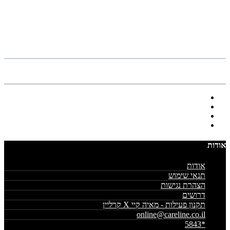
אודות
אודות
תנאי שימוש
הצהרת נגישות
דרושים
תקנון פעילות - מאיה קיי X קרליין
online@careline.co.il
*5843