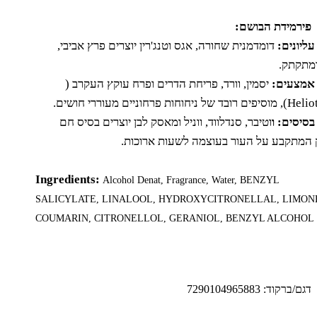
פירמידת הבושם:
עליונים:
דומדמנית שחורה, אגס וטנג'רין יוצרים פרץ אביבי,
ומתקתק.
 אמצעים:
יסמין, וורד, פריחת הדרים ופרח עוקץ העקרב (
(Helio
, מוסיפים רובד של ניחוחות פרחוניים מעוררי חושים.
 בסיסים:
ו
וטיבר, סנדלווד, ווניל ומאסק לבן יוצרים בסיס חם
 המתקבע על העור בעוצמה לשעות ארוכות.
Ingredients:
Alcohol Denat, Fragrance, Water, BENZYL
SALICYLATE, LINALOOL, HYDROXYCITRONELLAL, LIMON
COUMARIN, CITRONELLOL, GERANIOL, BENZYL ALCOHOL
דגם/ברקוד:
7290104965883