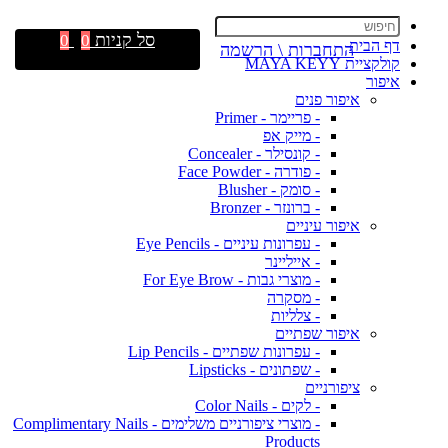
סל קניות
0
0
דף הבית
התחברות \ הרשמה
קולקציית MAYA KEYY
איפור
איפור פנים
- פריימר - Primer
- מייק אפ
- קונסילר - Concealer
- פודרה - Face Powder
- סומק - Blusher
- ברונזר - Bronzer
איפור עיניים
- עפרונות עיניים - Eye Pencils
- אייליינר
- מוצרי גבות - For Eye Brow
- מסקרה
- צלליות
איפור שפתיים
- עפרונות שפתיים - Lip Pencils
- שפתונים - Lipsticks
ציפורניים
- לקים - Color Nails
- מוצרי ציפורניים משלימים - Complimentary Nails
Products