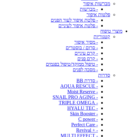
מברשות איפור
- מברשות
פלטות איפור
- פלטת איפור לעור הפנים
- פלטת איפור לעיניים
מוצרי טיפוח
קטגוריות
- מסיר איפור
- סרום / בוסטרים
- קרם עיניים
- קרם פנים
- טיפול ממוקד/טיפול בפגמים
- מסכה לפנים
סדרות
- סדרת BB
- AQUA RESCUE
- Moist Reserve
- SNAIL PRO AGING
- TRIPLE OMEGA
- HYALU TEC
- Skin Booster
- C power
- Perfect Care
- + Revival
- MULTI EFFECT