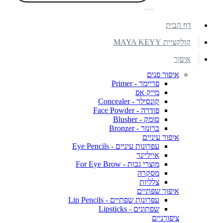
דף הבית
קולקציית MAYA KEYY
איפור
איפור פנים
פריימר - Primer
מייק אפ
קונסילר - Concealer
פודרה - Face Powder
סומק - Blusher
ברונזר - Bronzer
איפור עיניים
עפרונות עיניים - Eye Pencils
אייליינר
מוצרי גבות - For Eye Brow
מסקרה
צלליות
איפור שפתיים
עפרונות שפתיים - Lip Pencils
שפתונים - Lipsticks
ציפורניים