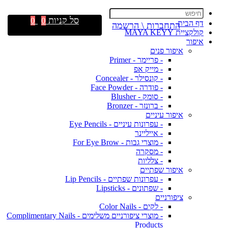
סל קניות
0
0
דף הבית
התחברות \ הרשמה
קולקציית MAYA KEYY
איפור
איפור פנים
- פריימר - Primer
- מייק אפ
- קונסילר - Concealer
- פודרה - Face Powder
- סומק - Blusher
- ברונזר - Bronzer
איפור עיניים
- עפרונות עיניים - Eye Pencils
- אייליינר
- מוצרי גבות - For Eye Brow
- מסקרה
- צלליות
איפור שפתיים
- עפרונות שפתיים - Lip Pencils
- שפתונים - Lipsticks
ציפורניים
- לקים - Color Nails
- מוצרי ציפורניים משלימים - Complimentary Nails
Products