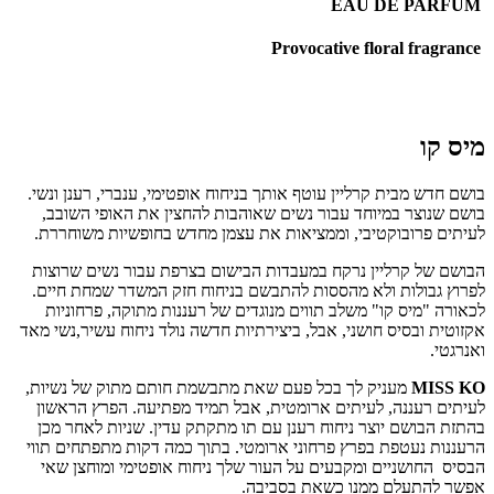
EAU DE PARFUM
Provocative floral fragrance
מיס קו
בושם חדש מבית קרליין עוטף אותך בניחוח אופטימי, ענברי, רענן ונשי.
בושם שנוצר במיוחד עבור נשים שאוהבות להחצין את האופי השובב,
לעיתים פרובוקטיבי, וממציאות את עצמן מחדש בחופשיות משוחררת.
הבושם של קרליין נרקח במעבדות הבישום בצרפת עבור נשים שרוצות
לפרוץ גבולות ולא מהססות להתבשם בניחוח חזק המשדר שמחת חיים.
לכאורה "מיס קו" משלב תווים מנוגדים של רעננות מתוקה, פרחוניות
אקזוטית ובסיס חושני, אבל, ביצירתיות חדשה נולד ניחוח עשיר,נשי מאד
ואנרגטי.
MISS KO
מעניק לך בכל פעם שאת מתבשמת חותם מתוק של נשיות,
לעיתים רעננה, לעיתים ארומטית, אבל תמיד מפתיעה. הפרץ הראשון
בהתזת הבושם יוצר ניחוח רענן עם תו מתקתק עדין. שניות לאחר מכן
הרעננות נעטפת בפרץ פרחוני ארומטי. בתוך כמה דקות מתפתחים תווי
הבסיס החושניים ומקבעים על העור שלך ניחוח אופטימי ומוחצן שאי
אפשר להתעלם ממנו כשאת בסביבה.