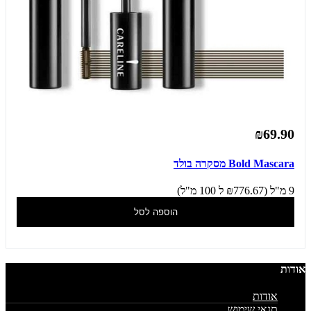
₪69.90
Bold Mascara מסקרה בולד
9 מ"ל (₪776.67 ל 100 מ"ל)
הוספה לסל
אודות
אודות
תנאי שימוש