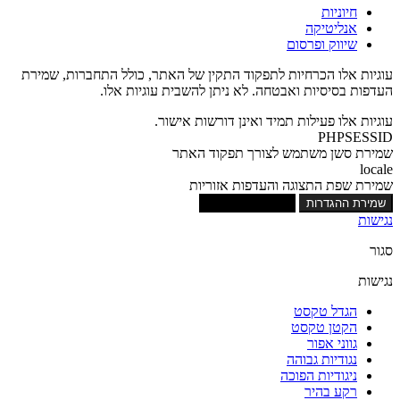
חיוניות
אנליטיקה
שיווק ופרסום
עוגיות אלו הכרחיות לתפקוד התקין של האתר, כולל התחברות, שמירת
העדפות בסיסיות ואבטחה. לא ניתן להשבית עוגיות אלו.
עוגיות אלו פעילות תמיד ואינן דורשות אישור.
PHPSESSID
שמירת סשן משתמש לצורך תפקוד האתר
locale
שמירת שפת התצוגה והעדפות אזוריות
שמירת ההגדרות
אישור כל העוגיות
נגישות
סגור
נגישות
הגדל טקסט
הקטן טקסט
גווני אפור
נגודיות גבוהה
ניגודיות הפוכה
רקע בהיר