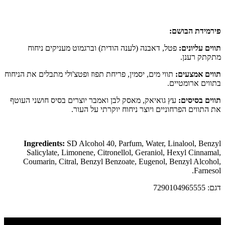
פירמידת הבושם:
תווים עליונים:
פטל, דאבנה (לענה הודית) וברגמוט מעניקים ניחוח
מתקתק רענן.
תווים אמצעים:
תווי מים, יסמין, פריחת תפוז ופטצ'ולי מתבלים את הניחוח
בתווים ארומטיים.
תווים בסיסים:
עץ גואיאק, מאסק לבן ואמבר יוצרים בסיס חושני העוטף
את התווים הפרחוניים ויוצר ניחוח יוקרתי על העור.
Ingredients:
SD Alcohol 40, Parfum, Water, Linalool, Benzyl
Salicylate, Limonene, Citronellol, Geraniol, Hexyl Cinnamal,
Coumarin, Citral, Benzyl Benzoate, Eugenol, Benzyl Alcohol,
Farnesol.
דגם: 7290104965555