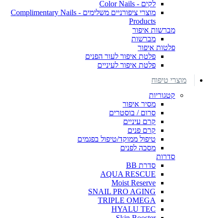
לקים - Color Nails
מוצרי ציפורניים משלימים - Complimentary Nails
Products
מברשות איפור
מברשות
פלטות איפור
פלטת איפור לעור הפנים
פלטת איפור לעיניים
מוצרי טיפוח
קטגוריות
מסיר איפור
סרום / בוסטרים
קרם עיניים
קרם פנים
טיפול ממוקד/טיפול בפגמים
מסכה לפנים
סדרות
סדרת BB
AQUA RESCUE
Moist Reserve
SNAIL PRO AGING
TRIPLE OMEGA
HYALU TEC
Skin Booster