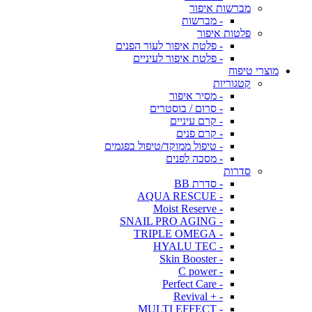
מברשות איפור
- מברשות
פלטות איפור
- פלטת איפור לעור הפנים
- פלטת איפור לעיניים
מוצרי טיפוח
קטגוריות
- מסיר איפור
- סרום / בוסטרים
- קרם עיניים
- קרם פנים
- טיפול ממוקד/טיפול בפגמים
- מסכה לפנים
סדרות
- סדרת BB
- AQUA RESCUE
- Moist Reserve
- SNAIL PRO AGING
- TRIPLE OMEGA
- HYALU TEC
- Skin Booster
- C power
- Perfect Care
- + Revival
- MULTI EFFECT