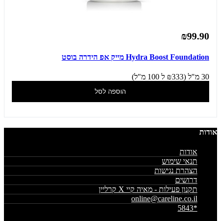
₪99.90
Hydra Boost Foundation מייק אפ הידרה בוסט
30 מ"ל (₪333 ל 100 מ"ל)
הוספה לסל
אודות
אודות
תנאי שימוש
הצהרת נגישות
דרושים
תקנון פעילות - מאיה קיי X קרליין
online@careline.co.il
*5843