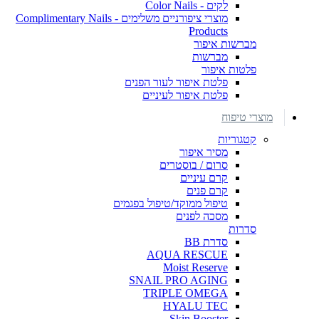
לקים - Color Nails
מוצרי ציפורניים משלימים - Complimentary Nails
Products
מברשות איפור
מברשות
פלטות איפור
פלטת איפור לעור הפנים
פלטת איפור לעיניים
מוצרי טיפוח
קטגוריות
מסיר איפור
סרום / בוסטרים
קרם עיניים
קרם פנים
טיפול ממוקד/טיפול בפגמים
מסכה לפנים
סדרות
סדרת BB
AQUA RESCUE
Moist Reserve
SNAIL PRO AGING
TRIPLE OMEGA
HYALU TEC
Skin Booster