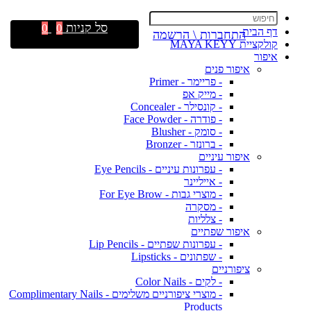
סל קניות
0
0
דף הבית
התחברות \ הרשמה
קולקציית MAYA KEYY
איפור
איפור פנים
- פריימר - Primer
- מייק אפ
- קונסילר - Concealer
- פודרה - Face Powder
- סומק - Blusher
- ברונזר - Bronzer
איפור עיניים
- עפרונות עיניים - Eye Pencils
- אייליינר
- מוצרי גבות - For Eye Brow
- מסקרה
- צלליות
איפור שפתיים
- עפרונות שפתיים - Lip Pencils
- שפתונים - Lipsticks
ציפורניים
- לקים - Color Nails
- מוצרי ציפורניים משלימים - Complimentary Nails
Products