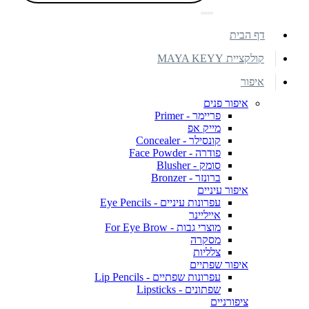
דף הבית
קולקציית MAYA KEYY
איפור
איפור פנים
פריימר - Primer
מייק אפ
קונסילר - Concealer
פודרה - Face Powder
סומק - Blusher
ברונזר - Bronzer
איפור עיניים
עפרונות עיניים - Eye Pencils
אייליינר
מוצרי גבות - For Eye Brow
מסקרה
צלליות
איפור שפתיים
עפרונות שפתיים - Lip Pencils
שפתונים - Lipsticks
ציפורניים