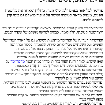
פריימר לפנים, עיניים ושפתיים
פריימר לכל אזור בפנים ולכל סוגי העור.
מחליק ומאחד את כל שטח
הפנים, מעניק מראה קטיפתי ושומר על איפור מושלם גם בימי קיץ
לוהטים ולחים.
פריימר מחליק ומעדן עומק קמטוטים, מצמצם נקבוביות פעורות ופגמי עור
ויוצר שטח קטיפתי, חלק לגמרי, כבסיס למראה מושלם של איפור הפנים.
הפורמולה העדינה של הפריימר מותאמת לשימוש גם על האזור העדין של
העיניים ועל השפתיים מבלי לגרום לגירוי. הואנמרח בקלות ובתחושה
קטיפתית ואינו מורגש כלל על העור. בנוסף, הפורמולה מועשרת
בוויטמינים אנטי-אוקסידנטים למניעת נזקי חמצון ושמנים טבעיים
המעניקים לחות והרגעה ויוצרים תחושה נינוחה לשעות ארוכות.
אופן שימוש:
לאחר הזנת העור בלחות, מרחי כמות קטנה
מהפריימר
על
כל הפנים, העפעפים והשפתיים והחליקי בעזרת קצות האצבעות.
פריימר לפנים:
מיועד לשימוש לאחר מריחת קרם הלחות או במקומו
(תלוי בסוג העור) וכבסיס למריחת המייק-אפ. מתקבע תוך שניות ומותיר
מרקם עור חלק ומשיי, מוכן לאיפור.
פריימר לעפעפיים
מיועד לשימוש על העפעף עצמו, לפני מריחת הצללית.
אידיאלי לשימוש לעור בוגר, מונע שקיעת הצלליות לתוך הקמטוטים
ומעניק עמידות ארוכת טווח לכל איפור העיניים.
טיפ:
יש למרוח את הפריימר רק לאחר שקרם הלחות או קרם העיניים
נספגו לגמרי בעור.
פריימר לשפתיים:
יש למרוח על שפתיים נקיות כבסיס לפני