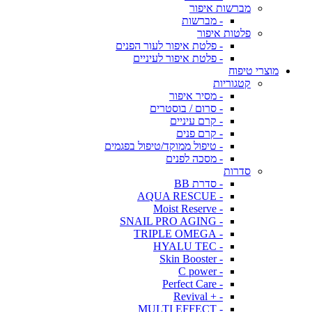
מברשות איפור
- מברשות
פלטות איפור
- פלטת איפור לעור הפנים
- פלטת איפור לעיניים
מוצרי טיפוח
קטגוריות
- מסיר איפור
- סרום / בוסטרים
- קרם עיניים
- קרם פנים
- טיפול ממוקד/טיפול בפגמים
- מסכה לפנים
סדרות
- סדרת BB
- AQUA RESCUE
- Moist Reserve
- SNAIL PRO AGING
- TRIPLE OMEGA
- HYALU TEC
- Skin Booster
- C power
- Perfect Care
- + Revival
- MULTI EFFECT