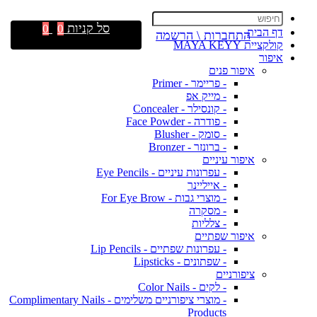
סל קניות
0
0
דף הבית
התחברות \ הרשמה
קולקציית MAYA KEYY
איפור
איפור פנים
- פריימר - Primer
- מייק אפ
- קונסילר - Concealer
- פודרה - Face Powder
- סומק - Blusher
- ברונזר - Bronzer
איפור עיניים
- עפרונות עיניים - Eye Pencils
- אייליינר
- מוצרי גבות - For Eye Brow
- מסקרה
- צלליות
איפור שפתיים
- עפרונות שפתיים - Lip Pencils
- שפתונים - Lipsticks
ציפורניים
- לקים - Color Nails
- מוצרי ציפורניים משלימים - Complimentary Nails
Products