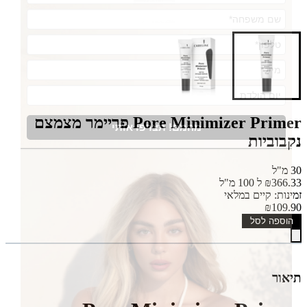
Pore Minimizer Primer פריימר מצמצם
מהמם! תצרפו אותי
נקבוביות
30 מ"ל
₪366.33 ל 100 מ"ל
זמינות: קיים במלאי
₪109.90
הוספה לסל
תיאור