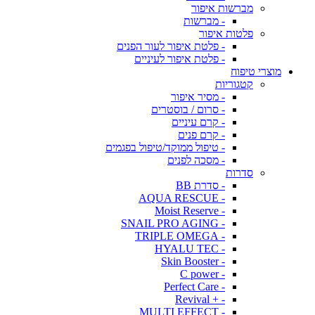
מברשות איפור
- מברשות
פלטות איפור
- פלטת איפור לעור הפנים
- פלטת איפור לעיניים
מוצרי טיפוח
קטגוריות
- מסיר איפור
- סרום / בוסטרים
- קרם עיניים
- קרם פנים
- טיפול ממוקד/טיפול בפגמים
- מסכה לפנים
סדרות
- סדרת BB
- AQUA RESCUE
- Moist Reserve
- SNAIL PRO AGING
- TRIPLE OMEGA
- HYALU TEC
- Skin Booster
- C power
- Perfect Care
- + Revival
- MULTI EFFECT