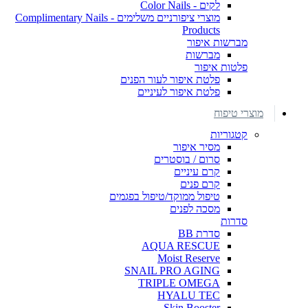
לקים - Color Nails
מוצרי ציפורניים משלימים - Complimentary Nails
Products
מברשות איפור
מברשות
פלטות איפור
פלטת איפור לעור הפנים
פלטת איפור לעיניים
מוצרי טיפוח
קטגוריות
מסיר איפור
סרום / בוסטרים
קרם עיניים
קרם פנים
טיפול ממוקד/טיפול בפגמים
מסכה לפנים
סדרות
סדרת BB
AQUA RESCUE
Moist Reserve
SNAIL PRO AGING
TRIPLE OMEGA
HYALU TEC
Skin Booster