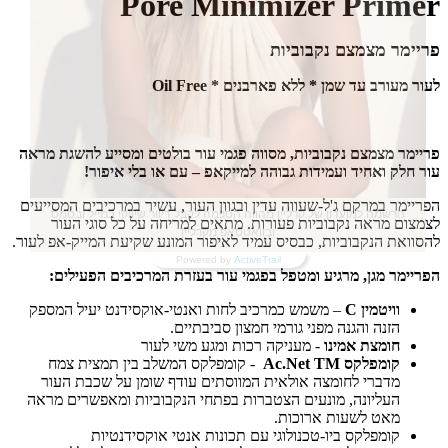
Pore Minimizer Primer
פריימר מצמצם נקבוביות
לעור מעורב עד שמן * ללא פארבנים * Oil Free
פריימר מצמצם נקבוביות, מסווה פגמי עור בולטים ומסייע להשגת מראה
עור חלק ואחיד ועמידות גבוהה למייקאפ – עם או בלי איפור!
הפריימר במרקם ג'ל-שעווה עדין ובגוון העור, עשיר במרכיבים המסייעים
הרשמה למועדון של קרליין מהווה הסכמה לקבל דיוור שיווקי במייל ובסמס
לצמצום מראה נקבוביות פעורות. מתאים למריחה על כל סוגי העור
ובוואטסאפ מקרליין
להסוואת הנקבוביות, כבסיס עמיד לאיפור המונע שקיעת המייק-אפ לעור.
Powered by
ActiveTrail
הפריימר מגן, מרגיע ומטפל בפגמי עור בעזרת המרכיבים הפעילים:
וויטמין C
– משמש כמרכיב לחות ואנטי-אוקסידנט יעיל המספק
הזנה והגנה מפני גורמי חמצון סביבתיים.
חומצת אמינו
- מעניקה רכות ומגע משי לעור
קומפלקס Ac.Net TM
- קומפלקס המשלב בין תמצית צמח
מדברי לחומצה אולאית המווסתים עודף שומן על שכבת העור
העליונה, מונעים הצטברות בפתחי הנקבוביות ומאפשרים מראה
מאט לשעות ארוכות.
קומפלקס ביו-טכנולוגי עם תכונות אנטי אוקסידנטיות