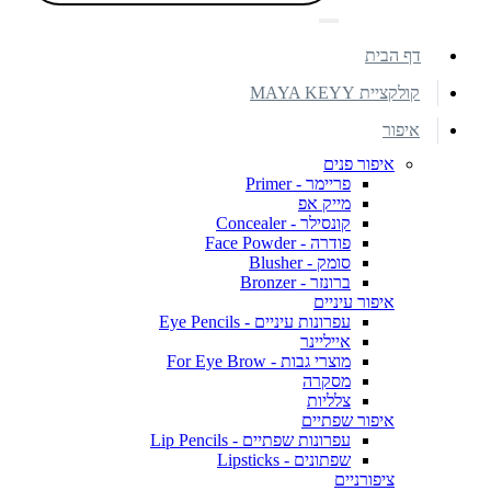
דף הבית
קולקציית MAYA KEYY
איפור
איפור פנים
פריימר - Primer
מייק אפ
קונסילר - Concealer
פודרה - Face Powder
סומק - Blusher
ברונזר - Bronzer
איפור עיניים
עפרונות עיניים - Eye Pencils
אייליינר
מוצרי גבות - For Eye Brow
מסקרה
צלליות
איפור שפתיים
עפרונות שפתיים - Lip Pencils
שפתונים - Lipsticks
ציפורניים