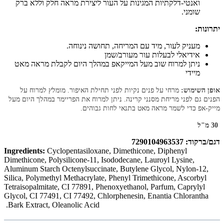
ואנטי-דלקתיות המגינות על העור ליצירת מראה חלק וללא ברק
שומני.
יתרונות:
מעניק לעור, מיד עם המריחה, תחושה נינוחה.
אידיאלי לבעלות עור מעורב/שמן
ניתן למרוח שוב מעל המייקאפ במהלך היום לקבלת מראה מאט
מיידי
אופן השימוש:
מרחי על פנים נקיות לפני תחילת האיפור. מומלץ למרוח על
הפנים גם לפני מריחת מסנני קרינה. ניתן למרוח את הפריימר במהלך היום מעל
מייק-אפ כדי לשמר מראה מאט בתנאי לחות גבוהים.
30 מ"ל
דגם/ברקוד: 7290104963537
Ingredients:
Cyclopentasiloxane, Dimethicone, Diphenyl
Dimethicone, Polysilicone-11, Isododecane, Lauroyl Lysine,
Aluminum Starch Octenylsuccinate, Butylene Glycol, Nylon-12,
Silica, Polymethyl Methacrylate, Phenyl Trimethicone, Ascorbyl
Tetraisopalmitate, CI 77891, Phenoxyethanol, Parfum, Caprylyl
Glycol, CI 77491, CI 77492, Chlorphenesin, Enantia Chlorantha
Bark Extract, Oleanolic Acid.