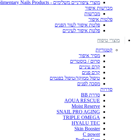
מוצרי ציפורניים משלימים - Complimentary Nails Products
מברשות איפור
מברשות
פלטות איפור
פלטת איפור לעור הפנים
פלטת איפור לעיניים
מוצרי טיפוח
קטגוריות
מסיר איפור
סרום / בוסטרים
קרם עיניים
קרם פנים
טיפול ממוקד/טיפול בפגמים
מסכה לפנים
סדרות
סדרת BB
AQUA RESCUE
Moist Reserve
SNAIL PRO AGING
TRIPLE OMEGA
HYALU TEC
Skin Booster
C power
Perfect Care