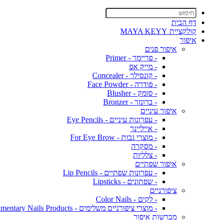
דף הבית
קולקציית MAYA KEYY
איפור
איפור פנים
- פריימר - Primer
- מייק אפ
- קונסילר - Concealer
- פודרה - Face Powder
- סומק - Blusher
- ברונזר - Bronzer
איפור עיניים
- עפרונות עיניים - Eye Pencils
- אייליינר
- מוצרי גבות - For Eye Brow
- מסקרה
- צלליות
איפור שפתיים
- עפרונות שפתיים - Lip Pencils
- שפתונים - Lipsticks
ציפורניים
- לקים - Color Nails
- מוצרי ציפורניים משלימים - Complimentary Nails Products
מברשות איפור