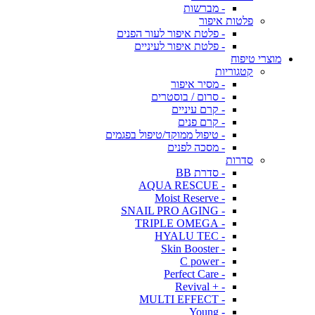
- מברשות
פלטות איפור
- פלטת איפור לעור הפנים
- פלטת איפור לעיניים
מוצרי טיפוח
קטגוריות
- מסיר איפור
- סרום / בוסטרים
- קרם עיניים
- קרם פנים
- טיפול ממוקד/טיפול בפגמים
- מסכה לפנים
סדרות
- סדרת BB
- AQUA RESCUE
- Moist Reserve
- SNAIL PRO AGING
- TRIPLE OMEGA
- HYALU TEC
- Skin Booster
- C power
- Perfect Care
- + Revival
- MULTI EFFECT
- Young