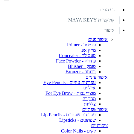
דף הבית
קולקציית MAYA KEYY
איפור
איפור פנים
פריימר - Primer
מייק אפ
קונסילר - Concealer
פודרה - Face Powder
סומק - Blusher
ברונזר - Bronzer
איפור עיניים
עפרונות עיניים - Eye Pencils
אייליינר
מוצרי גבות - For Eye Brow
מסקרה
צלליות
איפור שפתיים
עפרונות שפתיים - Lip Pencils
שפתונים - Lipsticks
ציפורניים
לקים - Color Nails