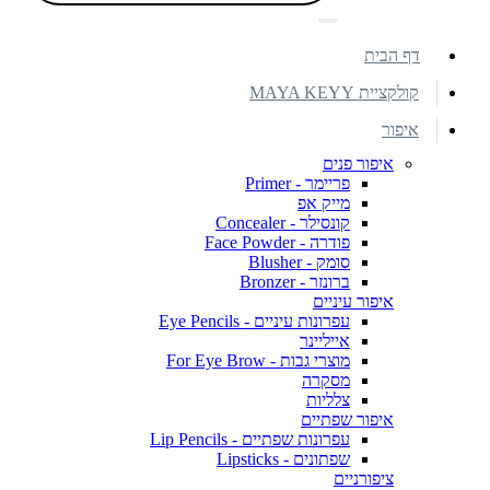
דף הבית
קולקציית MAYA KEYY
איפור
איפור פנים
פריימר - Primer
מייק אפ
קונסילר - Concealer
פודרה - Face Powder
סומק - Blusher
ברונזר - Bronzer
איפור עיניים
עפרונות עיניים - Eye Pencils
אייליינר
מוצרי גבות - For Eye Brow
מסקרה
צלליות
איפור שפתיים
עפרונות שפתיים - Lip Pencils
שפתונים - Lipsticks
ציפורניים