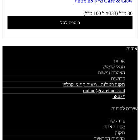
Care & Glow מייק אפ מטפח
30 מ"ל (₪333 ל 100 מ"ל)
הוספה לסל
אודות
אודות
תנאי שימוש
הצהרת נגישות
דרושים
תקנון פעילות - מאיה קיי X קרליין
online@careline.co.il
*5843
שירות לקוחות
צרו קשר
מפת האתר
תקנון
מדיניות הפרטיות