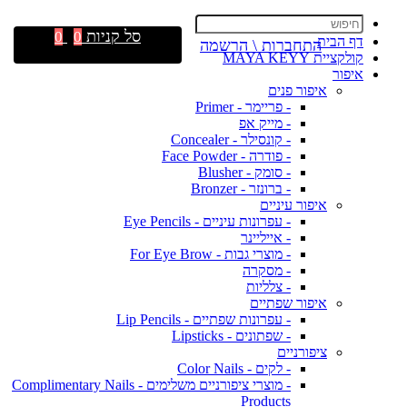
סל קניות
0
0
דף הבית
התחברות \ הרשמה
קולקציית MAYA KEYY
איפור
איפור פנים
- פריימר - Primer
- מייק אפ
- קונסילר - Concealer
- פודרה - Face Powder
- סומק - Blusher
- ברונזר - Bronzer
איפור עיניים
- עפרונות עיניים - Eye Pencils
- אייליינר
- מוצרי גבות - For Eye Brow
- מסקרה
- צלליות
איפור שפתיים
- עפרונות שפתיים - Lip Pencils
- שפתונים - Lipsticks
ציפורניים
- לקים - Color Nails
- מוצרי ציפורניים משלימים - Complimentary Nails
Products