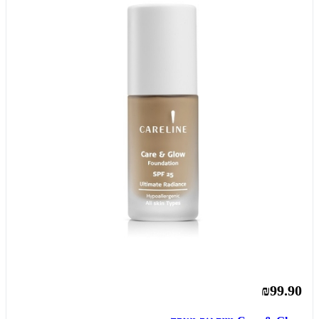
₪99.90