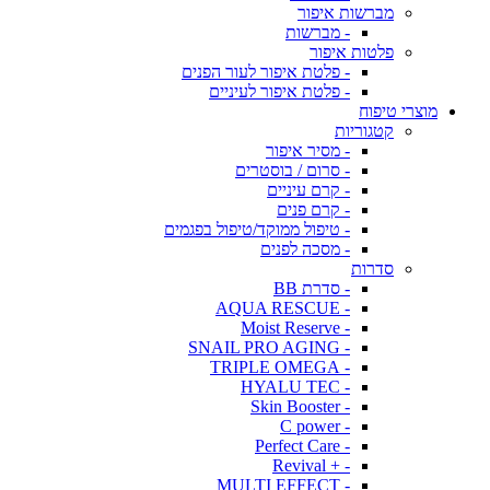
מברשות איפור
- מברשות
פלטות איפור
- פלטת איפור לעור הפנים
- פלטת איפור לעיניים
מוצרי טיפוח
קטגוריות
- מסיר איפור
- סרום / בוסטרים
- קרם עיניים
- קרם פנים
- טיפול ממוקד/טיפול בפגמים
- מסכה לפנים
סדרות
- סדרת BB
- AQUA RESCUE
- Moist Reserve
- SNAIL PRO AGING
- TRIPLE OMEGA
- HYALU TEC
- Skin Booster
- C power
- Perfect Care
- + Revival
- MULTI EFFECT