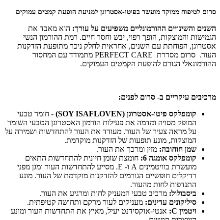
סרום לטיפוח ממוקד מועשר בפיטו-אסטרוגן למניעת הופעת קמטים עמוקים
השנים והשינויים ההורמונליים משפיעים על עורך:
הוא מאבד את
הגמישות והמוצקות, הופך רפוי, יבש וחסר חיים. רמת ההורמון הנשי
אסטרוגן, הפוחתת עם השנים, אחראית לחלק ניכר מתופעת הזדקנות
העור. סרום מסדרת PERFECT CARE מתמודד עם המחסור
ההורמונאלי הגורם להופעת הקמטים העמוקים.
מרכיבים עיקריים ב- סרום לפנים:
קומפלקס פיטו-אסטרוגן (SOY ISAFLOVEN)
- חומר טבעי
המופק מסויה ומדמה את פעילות הורמון האסטרוגן הטבעי השומר
על מראה צעיר של העור. מעודד את העור להתחדשות ושמירה על
המוצקות, מונע תופעות של הזדקנות מוקדמת.
שמן חוחובה:
מזין ומרכך את העור.
קומפלקס אומגה 6:
חומצת שומן חיונית להתחדשות התאים
מועשרת בוויטמינים A ו- E. מסייע להתחדשות העור ומגן מפני
רדיקלים חופשיים הגורמים להזדקנות מוקדמת של העור. מונע
התנדפות לחות מהעור.
ביסבולול:
מרכיב טבעי המעניק לחות ומרגיע את העור.
סיליקונים עדינים:
מעניקים לעור מרקם ותחושה קטיפתית.
ויטמין C:
אנטי-אוקסידנט יעיל, מאיץ את התחדשות העור ומונע
היווצרות קמטים.