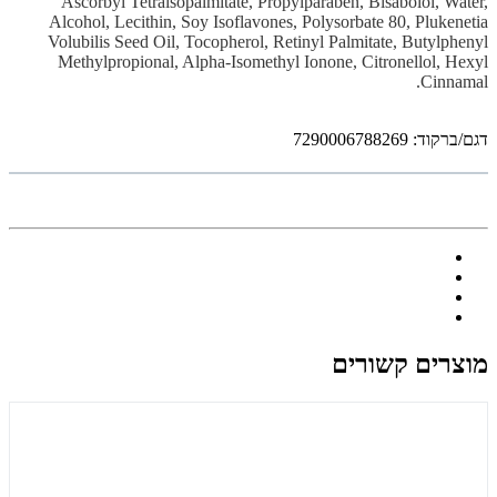
Ascorbyl Tetraisopalmitate, Propylparaben, Bisabolol, Water,
Alcohol, Lecithin, Soy Isoflavones, Polysorbate 80, Plukenetia
Volubilis Seed Oil, Tocopherol, Retinyl Palmitate, Butylphenyl
Methylpropional, Alpha-Isomethyl Ionone, Citronellol, Hexyl
Cinnamal.
דגם/ברקוד: 7290006788269
מוצרים קשורים