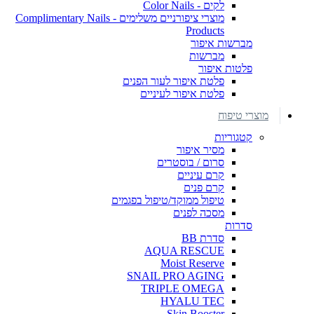
לקים - Color Nails
מוצרי ציפורניים משלימים - Complimentary Nails
Products
מברשות איפור
מברשות
פלטות איפור
פלטת איפור לעור הפנים
פלטת איפור לעיניים
מוצרי טיפוח
קטגוריות
מסיר איפור
סרום / בוסטרים
קרם עיניים
קרם פנים
טיפול ממוקד/טיפול בפגמים
מסכה לפנים
סדרות
סדרת BB
AQUA RESCUE
Moist Reserve
SNAIL PRO AGING
TRIPLE OMEGA
HYALU TEC
Skin Booster