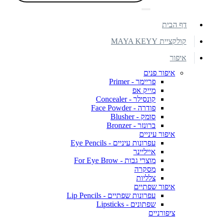
דף הבית
קולקציית MAYA KEYY
איפור
איפור פנים
פריימר - Primer
מייק אפ
קונסילר - Concealer
פודרה - Face Powder
סומק - Blusher
ברונזר - Bronzer
איפור עיניים
עפרונות עיניים - Eye Pencils
אייליינר
מוצרי גבות - For Eye Brow
מסקרה
צלליות
איפור שפתיים
עפרונות שפתיים - Lip Pencils
שפתונים - Lipsticks
ציפורניים