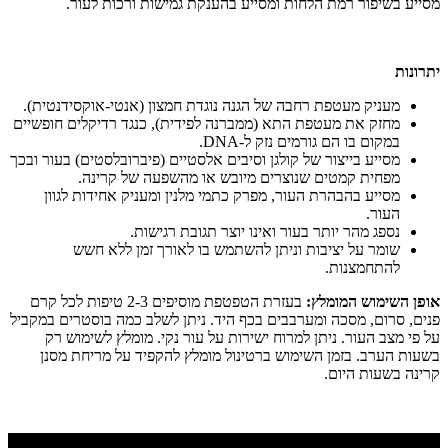
מסייע בשיפור רמת הלחות ומסייע בהענקת גמישות ורכות לעור.
יתרונות
מעניק מעטפת רחבה של הגנה נוגדת חמצון (אנטי-אוקסידנטית).
מחזק את מעטפת התא (ממברנה לפידית), כנגד רדיקלים חופשיים
במקום בו הם גורמים נזק ל-DNA.
מסייע בייצור של קולגן וסיבים אלסטיים (פיברובלסטים) בעור ובכך
מפחית קמטים שנוצרים מיובש או מהשפעה של קרינה.
מסייע בהבהרת העור, מפרק כתמי מלנין ומעניק אחידות לגוון
העור.
נספג מהר יותר בעור ואינו יוצר תגובת רגישות.
שומר על יציבות וניתן להשתמש בו לאורך זמן ללא חשש
להתחמצנות.
אופן השימוש המומלץ:
בעזרת הטפטפת מוסיפים 2-3 טיפות לכל קרם
פנים, סרום, מסכה ומערבבים בכף היד. ניתן לשלב כמה בוסטרים במקביל
על פי מצב העור. ניתן למרוח ישירות על עור נקי. מומלץ לשימוש רק
בשעות הערב. בזמן השימוש ברטינול מומלץ להקפיד על מריחת מסנן
קרינה בשעות היום.