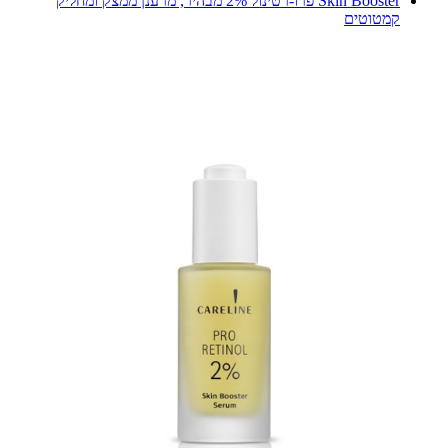
Skin Booster פרו-רטינול 2% מבהיר, מרענן ממצק ומחליק
קמטוטים