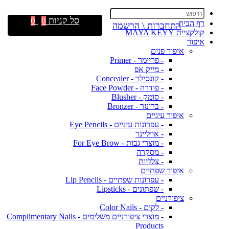
סל קניות
0
0
דף הבית
התחברות \ הרשמה
קולקציית MAYA KEYY
איפור
איפור פנים
- פריימר - Primer
- מייק אפ
- קונסילר - Concealer
- פודרה - Face Powder
- סומק - Blusher
- ברונזר - Bronzer
איפור עיניים
- עפרונות עיניים - Eye Pencils
- אייליינר
- מוצרי גבות - For Eye Brow
- מסקרה
- צלליות
איפור שפתיים
- עפרונות שפתיים - Lip Pencils
- שפתונים - Lipsticks
ציפורניים
- לקים - Color Nails
- מוצרי ציפורניים משלימים - Complimentary Nails
Products