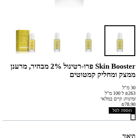
Skin Booster פרו-רטינול 2% מבהיר, מרענן
ממצק ומחליק קמטוטים
30 מ"ל
₪263 ל 100 מ"ל
זמינות: קיים במלאי
₪78.90
הוספה לסל
תיאור