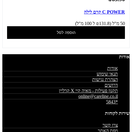
C POWER קרם לילה
50 מ"ל (₪131.8 ל 100 מ"ל)
הוספה לסל
אודות
אודות
תנאי שימוש
הצהרת נגישות
דרושים
תקנון פעילות - מאיה קיי X קרליין
online@careline.co.il
*5843
שירות לקוחות
צרו קשר
מפת האתר