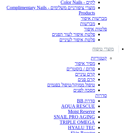
לקים - Color Nails
מוצרי ציפורניים משלימים - Complimentary Nails
Products
מברשות איפור
מברשות
פלטות איפור
פלטת איפור לעור הפנים
פלטת איפור לעיניים
מוצרי טיפוח
קטגוריות
מסיר איפור
סרום / בוסטרים
קרם עיניים
קרם פנים
טיפול ממוקד/טיפול בפגמים
מסכה לפנים
סדרות
סדרת BB
AQUA RESCUE
Moist Reserve
SNAIL PRO AGING
TRIPLE OMEGA
HYALU TEC
Skin Booster