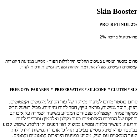
Skin
Booster
PRO-RETINOL 2%
פרו-רטינול בריכוז 2%
סרום בוסטר המסייע בעיכוב תהליכי הידלדלות העור -
מסייע במניעת היווצרות
קמטוטים וקמטים. מעלה את רמת הלחות ומעניק גמישות ורכות לעור.
FREE OFF:
PARABEN * PRESERVATIVE * SILICONE * GLUTEN * SLS
סרום בוסטר מרוכז לטיפוח ממוקד של עור הסובל מקמטים וקמטוטים,
רפיון, חוסר גמישות, מראה עייף, חסר לחות וחיוניות. מכיל רטינול חדש
ממקור צמחי, קומפלקס פפטידים המסייע בשיפור ושמירה על איכותם
וחוזקם של הסיבים האלסטיים בעור (קולגן ואלסטין) ומרכיבי לחות
והרגעה. מעשיר בלחות ומסייע במיצוק תווי הפנים וקו הלסת. שימוש קבוע
בבוסטר פרו-רטינול מסייע בעיכוב תהליכי אובדן הגמישות והידלדלות
העור המואצים עם הגיל; מסייע במניעת היווצרות קמטוטים וקמטים.