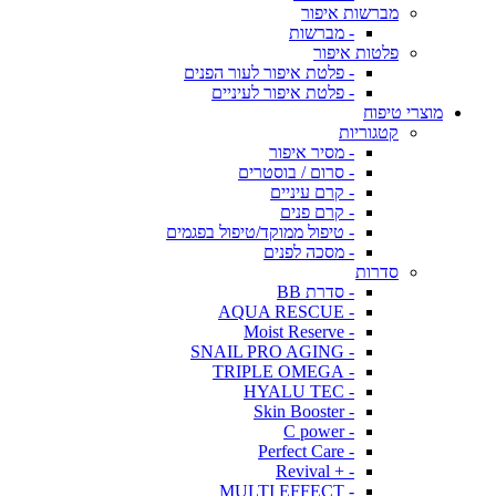
מברשות איפור
- מברשות
פלטות איפור
- פלטת איפור לעור הפנים
- פלטת איפור לעיניים
מוצרי טיפוח
קטגוריות
- מסיר איפור
- סרום / בוסטרים
- קרם עיניים
- קרם פנים
- טיפול ממוקד/טיפול בפגמים
- מסכה לפנים
סדרות
- סדרת BB
- AQUA RESCUE
- Moist Reserve
- SNAIL PRO AGING
- TRIPLE OMEGA
- HYALU TEC
- Skin Booster
- C power
- Perfect Care
- + Revival
- MULTI EFFECT