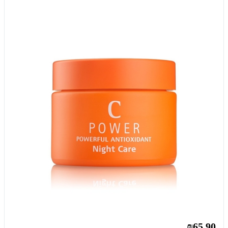
₪65.90