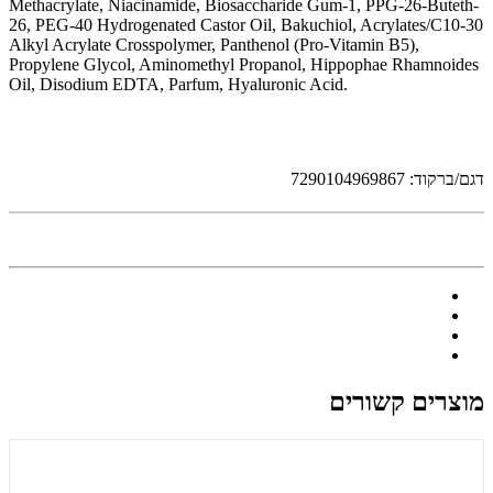
Methacrylate, Niacinamide, Biosaccharide Gum-1, PPG-26-Buteth-
26, PEG-40 Hydrogenated Castor Oil, Bakuchiol, Acrylates/C10-30
Alkyl Acrylate Crosspolymer, Panthenol (Pro-Vitamin B5),
Propylene Glycol, Aminomethyl Propanol, Hippophae Rhamnoides
Oil, Disodium EDTA, Parfum, Hyaluronic Acid.
דגם/ברקוד: 7290104969867
מוצרים קשורים