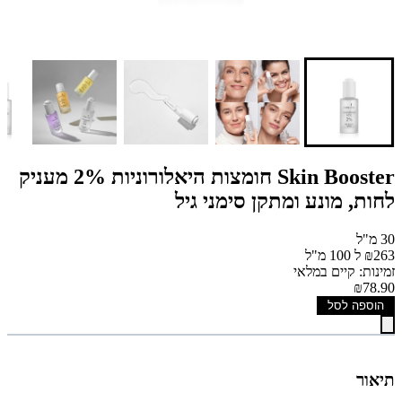
Skin Booster חומצות היאלורוניות 2% מעניק
לחות, מונע ומתקן סימני גיל
30 מ"ל
₪263 ל 100 מ"ל
זמינות: קיים במלאי
₪78.90
הוספה לסל
תיאור