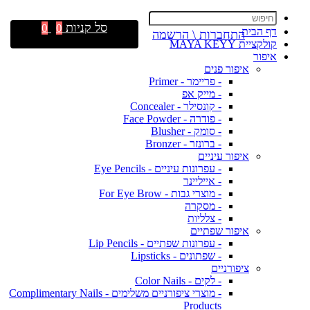
סל קניות
0
0
דף הבית
התחברות \ הרשמה
קולקציית MAYA KEYY
איפור
איפור פנים
- פריימר - Primer
- מייק אפ
- קונסילר - Concealer
- פודרה - Face Powder
- סומק - Blusher
- ברונזר - Bronzer
איפור עיניים
- עפרונות עיניים - Eye Pencils
- אייליינר
- מוצרי גבות - For Eye Brow
- מסקרה
- צלליות
איפור שפתיים
- עפרונות שפתיים - Lip Pencils
- שפתונים - Lipsticks
ציפורניים
- לקים - Color Nails
- מוצרי ציפורניים משלימים - Complimentary Nails
Products