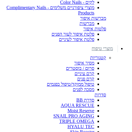
לקים - Color Nails
מוצרי ציפורניים משלימים - Complimentary Nails
Products
מברשות איפור
מברשות
פלטות איפור
פלטת איפור לעור הפנים
פלטת איפור לעיניים
מוצרי טיפוח
קטגוריות
מסיר איפור
סרום / בוסטרים
קרם עיניים
קרם פנים
טיפול ממוקד/טיפול בפגמים
מסכה לפנים
סדרות
סדרת BB
AQUA RESCUE
Moist Reserve
SNAIL PRO AGING
TRIPLE OMEGA
HYALU TEC
Skin Booster