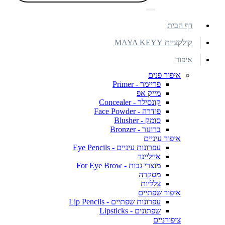
דף הבית
קולקציית MAYA KEYY
איפור
איפור פנים
פריימר - Primer
מייק אפ
קונסילר - Concealer
פודרה - Face Powder
סומק - Blusher
ברונזר - Bronzer
איפור עיניים
עפרונות עיניים - Eye Pencils
אייליינר
מוצרי גבות - For Eye Brow
מסקרה
צלליות
איפור שפתיים
עפרונות שפתיים - Lip Pencils
שפתונים - Lipsticks
ציפורניים