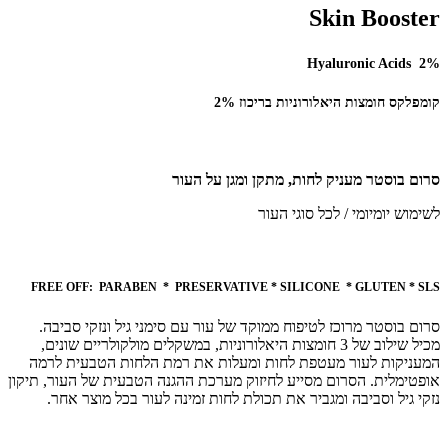
Skin Booster
Hyaluronic Acids 2%
קומפלקס חומצות היאלורוניות בריכוז 2%
סרום בוסטר מעניק לחות, מתקן ומגן על העור
לשימוש יומיומי / לכל סוגי העור
FREE OFF:
PARABEN * PRESERVATIVE * SILICONE * GLUTEN * SLS
סרום בוסטר מרוכז לטיפוח ממוקד של עור עם סימני גיל ונזקי סביבה.
מכיל שילוב של 3 חומצות היאלורוניות, במשקלים מולקולריים שונים,
המעניקות לעור מעטפת לחות ומעלות את רמת הלחות הטבעית לרמה
אופטימלית. הסרום מסייע לחיזוק מערכת ההגנה הטבעית של העור, תיקון
נזקי גיל וסביבה ומגביר את תכולת לחות זמינה לעור בכל מוצר אחר.