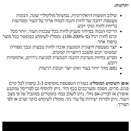
יתרונות:
שילוב חומצות היאלורוניות, במשקל מולקולרי שונה, הבונות
מעטפת רחבה של לחות והגנה לטווח ארוך על העור ומסייעות
בריחת לחות ונזקי יובש.
הריכוז הגבוה במיוחד מעניק לחות בכל שכבות העור, יותר מכל
קרם לחות רגיל (פי 100-200%). מומלץ לשימוש כבוסטר בכל מוצר
טיפוח אחר.
יוצר מעטפת חיצונית המונעת אובדן לחות טבעית ובכך מפחית
קמטוטי יובש ומעכב היווצרות קמטים.
מסייע בחיזוק מערכת ההגנה הטבעית למניעת גירויים, אדמומיות
ויובש.
נספג מהר יותר בעור ואינו יוצר תגובת רגישות.
אופן השימוש המומלץ:
בעזרת הטפטפת מוסיפים 2-3 טיפות לכל קרם
פנים, סרום, מסכה ומערבבים בכף היד. ניתן להוסיף גם לפריימר (מקבע
איפור) או למייק-אפ נוזלי. ניתן לשלב כמה בוסטרים במקביל על פי מצב
העור. ניתן למרוח ישירות על עור נקי. מומלץ לשימוש בוקר וערב או לפי
הצורך.