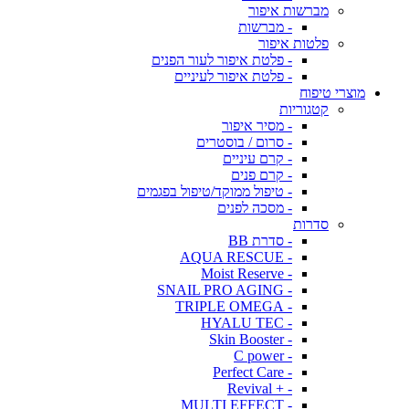
מברשות איפור
- מברשות
פלטות איפור
- פלטת איפור לעור הפנים
- פלטת איפור לעיניים
מוצרי טיפוח
קטגוריות
- מסיר איפור
- סרום / בוסטרים
- קרם עיניים
- קרם פנים
- טיפול ממוקד/טיפול בפגמים
- מסכה לפנים
סדרות
- סדרת BB
- AQUA RESCUE
- Moist Reserve
- SNAIL PRO AGING
- TRIPLE OMEGA
- HYALU TEC
- Skin Booster
- C power
- Perfect Care
- + Revival
- MULTI EFFECT