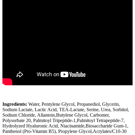
Ingredients:
Water, Pentylene Glycol, Propanediol, Glycerin,
Sodium Lactate, Lactic Acid, TEA-Lactate, Serine, Urea, Sorbitol,
Sodium Chloride, Allantoin,Butylene Glycol, Carbomer,
Polysorbate 20, Palmitoyl Tripeptide-1,Palmitoyl Tetrapeptide-7,
Hydrolyzed Hyaluronic Acid, Niacinamide,Biosaccharide Gum-1,
Panthenol (Pro-Vitamin B5), Propylene Glycol,Acrylates/C10-30