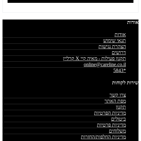
אודות
אודות
תנאי שימוש
הצהרת נגישות
דרושים
תקנון פעילות - מאיה קיי X קרליין
online@careline.co.il
*5843
שירות לקוחות
צרו קשר
מפת האתר
תקנון
מדיניות הפרטיות
ביטולים
מדיניות פרטיות
משלוחים
מדיניות החלפות/החזרות