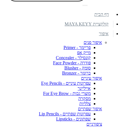
דף הבית
קולקציית MAYA KEYY
איפור
איפור פנים
פריימר - Primer
מייק אפ
קונסילר - Concealer
פודרה - Face Powder
סומק - Blusher
ברונזר - Bronzer
איפור עיניים
עפרונות עיניים - Eye Pencils
אייליינר
מוצרי גבות - For Eye Brow
מסקרה
צלליות
איפור שפתיים
עפרונות שפתיים - Lip Pencils
שפתונים - Lipsticks
ציפורניים