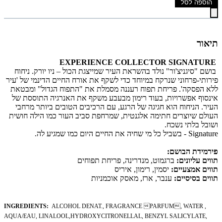
הוספה לסל
תיאור
EXPERIENCE COLLECTOR SIGNATURE
בושם "סיגניצ'ור" נולד בהשראת העיר שמייצגת הכול – ניו יורק. ניחוח
פירותי-פרחוני שנרקח במיוחד כדי לשקף את אורח החיים הדינמי של 'עיר
ללא הפסקה'. פריחת תפוח רעננה מסמלת את "התפוח הגדול" ומבטאת
אינסוף אפשרויות, בעוד רימון מבעבע משקף את האנרגיה התוססת של
העיר. הניחוח הוא חגיגה של הרגע, עם הרכיבים הטובים ביותר מרחבי
העולם שיוצרים חתימה אלגנטית, שמרחפת סביב העור כמו הילה חושית
ושובל בלתי נשכח.
Signature - בשביל כל מי שחיה את החיים היום כמו שמגיע לה.
פירמידת הבושם:
תווים עליונים:
ברגמוט, מנדרינה, פריחת תפוחים
תווים אמצעיים:
יסמין, רימון, איריס
תווים בסיסיים:
ענבר, ארז, מאסק אוכמניות
INGREDIENTS:
ALCOHOL DENAT.,
FRAGRANCE PARFUM, WATER ,
AQUA/EAU, LINALOOL,
HYDROXYCITRONELLAL, BENZYL SALICYLATE,