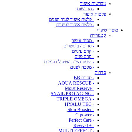
מברשות איפור
- מברשות
פלטות איפור
- פלטת איפור לעור הפנים
- פלטת איפור לעיניים
מוצרי טיפוח
קטגוריות
- מסיר איפור
- סרום / בוסטרים
- קרם עיניים
- קרם פנים
- טיפול ממוקד/טיפול בפגמים
- מסכה לפנים
סדרות
- סדרת BB
- AQUA RESCUE
- Moist Reserve
- SNAIL PRO AGING
- TRIPLE OMEGA
- HYALU TEC
- Skin Booster
- C power
- Perfect Care
- + Revival
- MULTI EFFECT