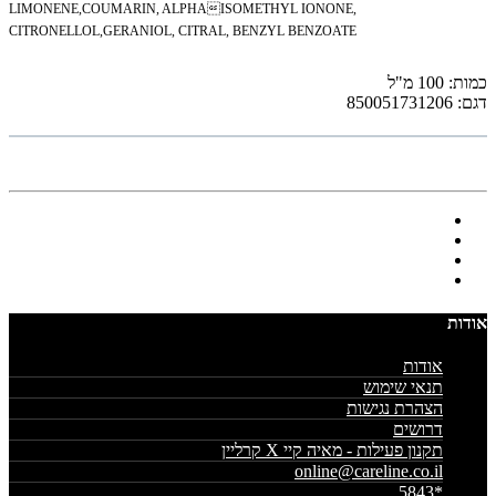
LIMONENE,
COUMARIN, ALPHAISOMETHYL IONONE,
CITRONELLOL,
GERANIOL, CITRAL, BENZYL BENZOATE
כמות: 100 מ"ל
דגם: 850051731206
אודות
אודות
תנאי שימוש
הצהרת נגישות
דרושים
תקנון פעילות - מאיה קיי X קרליין
online@careline.co.il
*5843