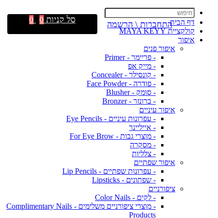
סל קניות
0
0
דף הבית
התחברות \ הרשמה
קולקציית MAYA KEYY
איפור
איפור פנים
- פריימר - Primer
- מייק אפ
- קונסילר - Concealer
- פודרה - Face Powder
- סומק - Blusher
- ברונזר - Bronzer
איפור עיניים
- עפרונות עיניים - Eye Pencils
- אייליינר
- מוצרי גבות - For Eye Brow
- מסקרה
- צלליות
איפור שפתיים
- עפרונות שפתיים - Lip Pencils
- שפתונים - Lipsticks
ציפורניים
- לקים - Color Nails
- מוצרי ציפורניים משלימים - Complimentary Nails
Products