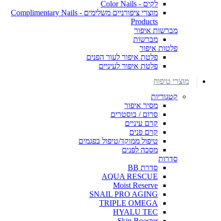
לקים - Color Nails
מוצרי ציפורניים משלימים - Complimentary Nails
Products
מברשות איפור
מברשות
פלטות איפור
פלטת איפור לעור הפנים
פלטת איפור לעיניים
מוצרי טיפוח
קטגוריות
מסיר איפור
סרום / בוסטרים
קרם עיניים
קרם פנים
טיפול ממוקד/טיפול בפגמים
מסכה לפנים
סדרות
סדרת BB
AQUA RESCUE
Moist Reserve
SNAIL PRO AGING
TRIPLE OMEGA
HYALU TEC
Skin Booster