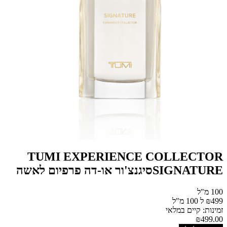
TUMI EXPERIENCE COLLECTOR
SIGNATUREסיגנצ'ור או-דה פרפיום לאשה
100 מ"ל
₪499 ל 100 מ"ל
זמינות: קיים במלאי
₪499.00