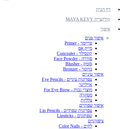
דף הבית
קולקציית MAYA KEYY
איפור
איפור פנים
פריימר - Primer
מייק אפ
קונסילר - Concealer
פודרה - Face Powder
סומק - Blusher
ברונזר - Bronzer
איפור עיניים
עפרונות עיניים - Eye Pencils
אייליינר
מוצרי גבות - For Eye Brow
מסקרה
צלליות
איפור שפתיים
עפרונות שפתיים - Lip Pencils
שפתונים - Lipsticks
ציפורניים
לקים - Color Nails