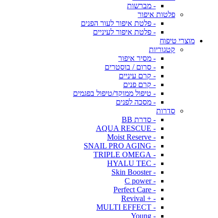
- מברשות
פלטות איפור
- פלטת איפור לעור הפנים
- פלטת איפור לעיניים
מוצרי טיפוח
קטגוריות
- מסיר איפור
- סרום / בוסטרים
- קרם עיניים
- קרם פנים
- טיפול ממוקד/טיפול בפגמים
- מסכה לפנים
סדרות
- סדרת BB
- AQUA RESCUE
- Moist Reserve
- SNAIL PRO AGING
- TRIPLE OMEGA
- HYALU TEC
- Skin Booster
- C power
- Perfect Care
- + Revival
- MULTI EFFECT
- Young