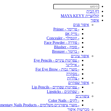
דף הבית
קולקציית MAYA KEYY
איפור
איפור פנים
- פריימר - Primer
- מייק אפ
- קונסילר - Concealer
- פודרה - Face Powder
- סומק - Blusher
- ברונזר - Bronzer
איפור עיניים
- עפרונות עיניים - Eye Pencils
- אייליינר
- מוצרי גבות - For Eye Brow
- מסקרה
- צלליות
איפור שפתיים
- עפרונות שפתיים - Lip Pencils
- שפתונים - Lipsticks
ציפורניים
- לקים - Color Nails
- מוצרי ציפורניים משלימים - Complimentary Nails Products
מברשות איפור