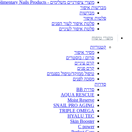
מוצרי ציפורניים משלימים - Complimentary Nails Products
מברשות איפור
מברשות
פלטות איפור
פלטת איפור לעור הפנים
פלטת איפור לעיניים
מוצרי טיפוח
קטגוריות
מסיר איפור
סרום / בוסטרים
קרם עיניים
קרם פנים
טיפול ממוקד/טיפול בפגמים
מסכה לפנים
סדרות
סדרת BB
AQUA RESCUE
Moist Reserve
SNAIL PRO AGING
TRIPLE OMEGA
HYALU TEC
Skin Booster
C power
Perfect Care