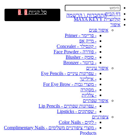
סל קניות
0
0
דף הבית
התחברות \ הרשמה
קולקציית MAYA KEYY
איפור
איפור פנים
- פריימר - Primer
- מייק אפ
- קונסילר - Concealer
- פודרה - Face Powder
- סומק - Blusher
- ברונזר - Bronzer
איפור עיניים
- עפרונות עיניים - Eye Pencils
- אייליינר
- מוצרי גבות - For Eye Brow
- מסקרה
- צלליות
איפור שפתיים
- עפרונות שפתיים - Lip Pencils
- שפתונים - Lipsticks
ציפורניים
- לקים - Color Nails
- מוצרי ציפורניים משלימים - Complimentary Nails
Products