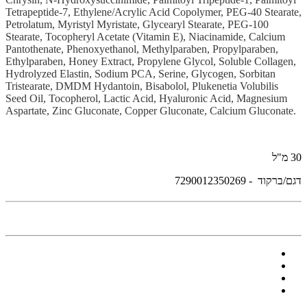
Tetrapeptide-7, Ethylene/Acrylic Acid Copolymer, PEG-40 Stearate,
Petrolatum, Myristyl Myristate, Glycearyl Stearate, PEG-100
Stearate, Tocopheryl Acetate (Vitamin E), Niacinamide, Calcium
Pantothenate, Phenoxyethanol, Methylparaben, Propylparaben,
Ethylparaben, Honey Extract, Propylene Glycol, Soluble Collagen,
Hydrolyzed Elastin, Sodium PCA, Serine, Glycogen, Sorbitan
Tristearate, DMDM Hydantoin, Bisabolol, Plukenetia Volubilis
Seed Oil, Tocopherol, Lactic Acid, Hyaluronic Acid, Magnesium
Aspartate, Zinc Gluconate, Copper Gluconate, Calcium Gluconate.
30 מ"ל
דגם/ברקוד - 7290012350269