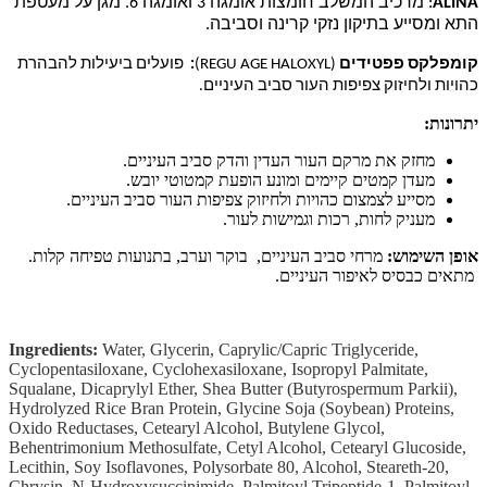
ALINA
: מרכיב המשלב חומצות אומגה 3 ואומגה 6. מגן על מעטפת
התא ומסייע בתיקון נזקי קרינה וסביבה.
קומפלקס פפטידים
(
(REGU AGE HALOXYL
:
פועלים ביעילות להבהרת
כהויות ולחיזוק צפיפות העור סביב העיניים.
יתרונות:
מחזק את מרקם העור העדין והדק סביב העיניים.
מעדן קמטים קיימים ומונע הופעת קמטוטי יובש.
מסייע לצמצום כהויות ולחיזוק צפיפות העור סביב העיניים.
מעניק לחות, רכות וגמישות לעור.
אופן השימוש:
מרחי סביב העיניים, בוקר וערב, בתנועות טפיחה קלות.
מתאים כבסיס לאיפור העיניים.
Ingredients:
Water, Glycerin, Caprylic/Capric Triglyceride,
Cyclopentasiloxane, Cyclohexasiloxane, Isopropyl Palmitate,
Squalane, Dicaprylyl Ether, Shea Butter (Butyrospermum Parkii),
Hydrolyzed Rice Bran Protein, Glycine Soja (Soybean) Proteins,
Oxido Reductases, Cetearyl Alcohol, Butylene Glycol,
Behentrimonium Methosulfate, Cetyl Alcohol, Cetearyl Glucoside,
Lecithin, Soy Isoflavones, Polysorbate 80, Alcohol, Steareth-20,
Chrysin, N-Hydroxysuccinimide, Palmitoyl Tripeptide-1, Palmitoyl