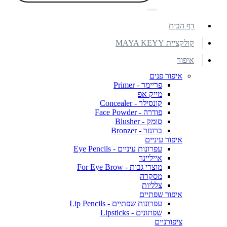
דף הבית
קולקציית MAYA KEYY
איפור
איפור פנים
פריימר - Primer
מייק אפ
קונסילר - Concealer
פודרה - Face Powder
סומק - Blusher
ברונזר - Bronzer
איפור עיניים
עפרונות עיניים - Eye Pencils
אייליינר
מוצרי גבות - For Eye Brow
מסקרה
צלליות
איפור שפתיים
עפרונות שפתיים - Lip Pencils
שפתונים - Lipsticks
ציפורניים