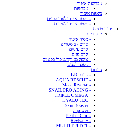
מברשות איפור
- מברשות
פלטות איפור
- פלטת איפור לעור הפנים
- פלטת איפור לעיניים
מוצרי טיפוח
קטגוריות
- מסיר איפור
- סרום / בוסטרים
- קרם עיניים
- קרם פנים
- טיפול ממוקד/טיפול בפגמים
- מסכה לפנים
סדרות
- סדרת BB
- AQUA RESCUE
- Moist Reserve
- SNAIL PRO AGING
- TRIPLE OMEGA
- HYALU TEC
- Skin Booster
- C power
- Perfect Care
- + Revival
- MULTI EFFECT