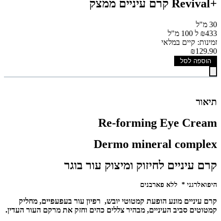
+Revival קרם עיניים ממצק
30 מ"ל
₪433 ל 100 מ"ל
זמינות: קיים במלאי
₪129.90
הוספה לסל
תיאור
Re-forming Eye Cream
Dermo mineral complex
קרם עיניים לחיזוק ומיצוק עור בוגר
היפואלרגני * ללא פארבנים
קרם עיניים מונע הופעת קמטוטי יובש, רפיון עור בעפעפיים, מחליק
קמטוטים סביב העיניים, מבהיר צללים כהים וחזק את מרקם העור העדין.