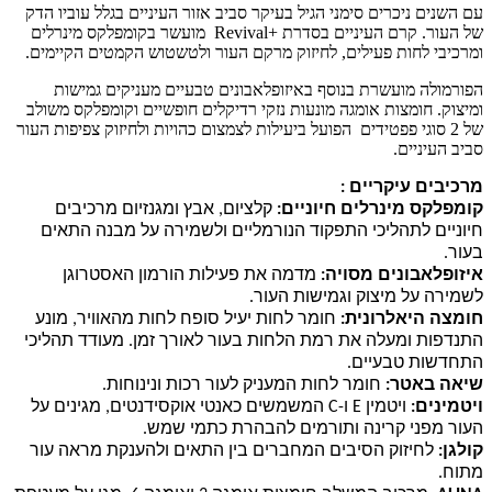
עם השנים ניכרים סימני הגיל בעיקר סביב אזור העיניים בגלל עוביו הדק
של העור. קרם העיניים בסדרת +Revival מועשר בקומפלקס מינרלים
ומרכיבי לחות פעילים, לחיזוק מרקם העור ולטשטוש הקמטים הקיימים.
הפורמולה מועשרת בנוסף באיזופלאבונים טבעיים מעניקים גמישות
ומיצוק. חומצות אומגה מונעות נזקי רדיקלים חופשיים וקומפלקס משולב
של 2 סוגי פפטידים הפועל ביעילות לצמצום כהויות ולחיזוק צפיפות העור
סביב העיניים.
מרכיבים עיקריים :
קומפלקס מינרלים חיוניים:
קלציום, אבץ ומגנזיום מרכיבים
חיוניים לתהליכי התפקוד הנורמליים ולשמירה על מבנה התאים
בעור.
איזופלאבונים מסויה:
מדמה את פעילות הורמון האסטרוגן
לשמירה על מיצוק וגמישות העור.
חומצה היאלרונית:
חומר לחות יעיל סופח לחות מהאוויר, מונע
התנדפות ומעלה את רמת הלחות בעור לאורך זמן. מעודד תהליכי
התחדשות טבעיים.
שיאה באטר:
חומר לחות המעניק לעור רכות ונינוחות.
ויטמינים:
ויטמין
E
ו-
C
המשמשים כאנטי אוקסידנטים, מגינים על
העור מפני קרינה ותורמים להבהרת כתמי שמש.
קולגן:
לחיזוק הסיבים המחברים בין התאים ולהענקת מראה עור
מתוח.