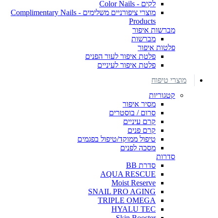
לקים - Color Nails
מוצרי ציפורניים משלימים - Complimentary Nails
Products
מברשות איפור
מברשות
פלטות איפור
פלטת איפור לעור הפנים
פלטת איפור לעיניים
מוצרי טיפוח
קטגוריות
מסיר איפור
סרום / בוסטרים
קרם עיניים
קרם פנים
טיפול ממוקד/טיפול בפגמים
מסכה לפנים
סדרות
סדרת BB
AQUA RESCUE
Moist Reserve
SNAIL PRO AGING
TRIPLE OMEGA
HYALU TEC
Skin Booster