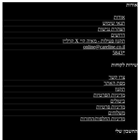
אודות
אודות
תנאי שימוש
הצהרת נגישות
דרושים
תקנון פעילות - מאיה קיי X קרליין
online@careline.co.il
*5843
שירות לקוחות
צרו קשר
מפת האתר
תקנון
מדיניות הפרטיות
ביטולים
מדיניות פרטיות
משלוחים
מדיניות החלפות/החזרות
החשבון שלי