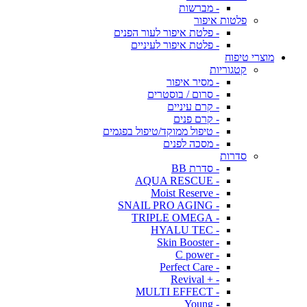
- מברשות
פלטות איפור
- פלטת איפור לעור הפנים
- פלטת איפור לעיניים
מוצרי טיפוח
קטגוריות
- מסיר איפור
- סרום / בוסטרים
- קרם עיניים
- קרם פנים
- טיפול ממוקד/טיפול בפגמים
- מסכה לפנים
סדרות
- סדרת BB
- AQUA RESCUE
- Moist Reserve
- SNAIL PRO AGING
- TRIPLE OMEGA
- HYALU TEC
- Skin Booster
- C power
- Perfect Care
- + Revival
- MULTI EFFECT
- Young