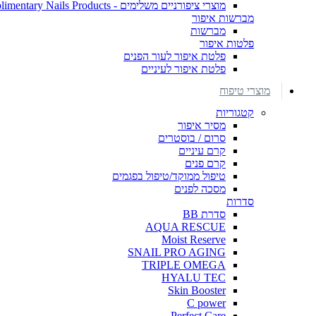
מוצרי ציפורניים משלימים - Complimentary Nails Products
מברשות איפור
מברשות
פלטות איפור
פלטת איפור לעור הפנים
פלטת איפור לעיניים
מוצרי טיפוח
קטגוריות
מסיר איפור
סרום / בוסטרים
קרם עיניים
קרם פנים
טיפול ממוקד/טיפול בפגמים
מסכה לפנים
סדרות
סדרת BB
AQUA RESCUE
Moist Reserve
SNAIL PRO AGING
TRIPLE OMEGA
HYALU TEC
Skin Booster
C power
Perfect Care