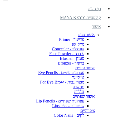
דף הבית
קולקציית MAYA KEYY
איפור
איפור פנים
פריימר - Primer
מייק אפ
קונסילר - Concealer
פודרה - Face Powder
סומק - Blusher
ברונזר - Bronzer
איפור עיניים
עפרונות עיניים - Eye Pencils
אייליינר
מוצרי גבות - For Eye Brow
מסקרה
צלליות
איפור שפתיים
עפרונות שפתיים - Lip Pencils
שפתונים - Lipsticks
ציפורניים
לקים - Color Nails