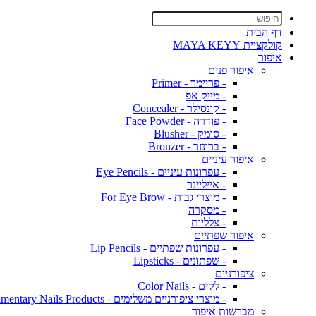
דף הבית
קולקציית MAYA KEYY
איפור
איפור פנים
- פריימר - Primer
- מייק אפ
- קונסילר - Concealer
- פודרה - Face Powder
- סומק - Blusher
- ברונזר - Bronzer
איפור עיניים
- עפרונות עיניים - Eye Pencils
- אייליינר
- מוצרי גבות - For Eye Brow
- מסקרה
- צלליות
איפור שפתיים
- עפרונות שפתיים - Lip Pencils
- שפתונים - Lipsticks
ציפורניים
- לקים - Color Nails
- מוצרי ציפורניים משלימים - Complimentary Nails Products
מברשות איפור